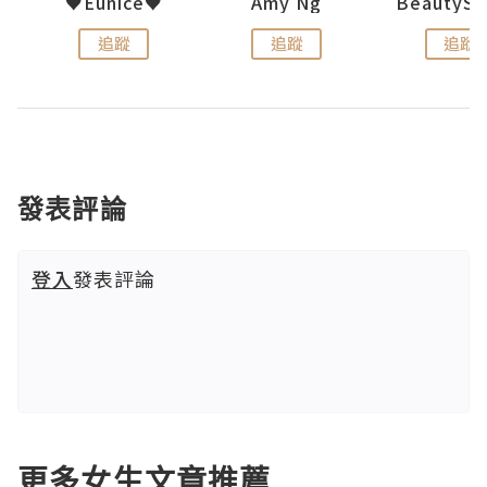
h 夏沫
♥Eunice♥
Amy Ng
追蹤
追蹤
追蹤
發表評論
登入
發表評論
更多女生文章推薦