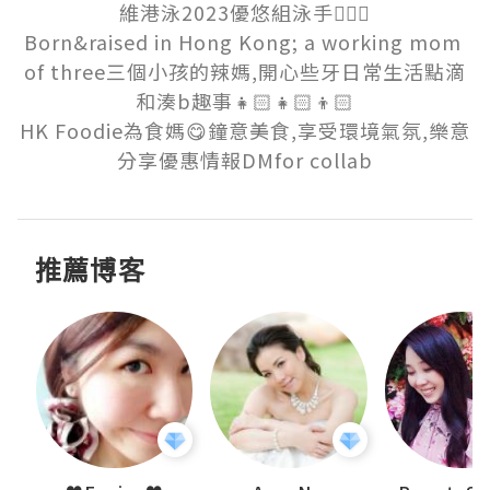
維港泳2023優悠組泳手🏊🏻‍♀️

Born&raised in Hong Kong; a working mom 
of three三個小孩的辣媽,開心些牙日常生活點滴
和湊b趣事👧🏻👧🏻👦🏻

HK Foodie為食媽😋鐘意美食,享受環境氣氛,樂意
分享優惠情報DMfor collab
推薦博客