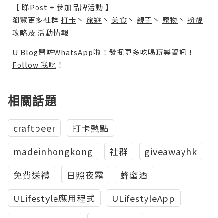
【 睇Post + 參加品牌活動 】
瀏覽更多社群
打卡
丶
旅遊
丶
美食
丶
親子
丶
寵物
丶
扮靚
攻略
及
活動情報
U Blog開咗WhatsApp啦！發掘更多吃喝玩樂資訊！
Follow 我哋
！
相關話題
craftbeer
打卡熱點
madeinhongkong
社群
giveawayhk
免費送禮
日照夜霧
蜂蜜酒
ULifestyle應用程式
ULifestyleApp