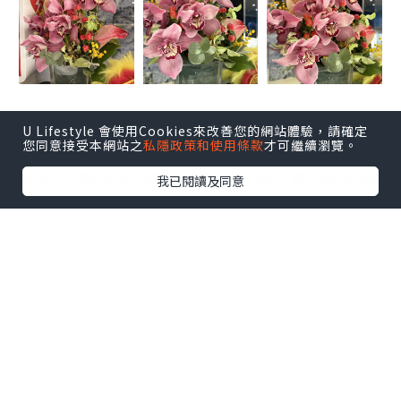
U Lifestyle 會使用Cookies來改善您的網站體驗，請確定
您同意接受本網站之
私隱政策和使用條款
才可繼續瀏覽。
*本站之內容由作者所提供，並不代表本站的立場。因此本站對
我已閱讀及同意
所有博客的立場、真實性、準確性及完整性不負任何法律責
任。
【 U Creator 招募 】
出Post賺現金獎賞 l
登記《社群創作有價企劃》
【 睇Post + 參加品牌活動 】
瀏覽更多社群
打卡
丶
旅遊
丶
美食
丶
親子
丶
寵物
丶
扮靚
攻略
及
活動情報
U Blog開咗WhatsApp啦！發掘更多吃喝玩樂資訊！