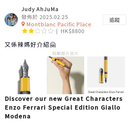
Judy AhJuMa
發佈於 2025.02.25
追蹤
Montblanc Pacific Place
HK$8800
又係辣媽好介紹🤗
點擊圖片放大
Discover our new Great Characters
Enzo Ferrari Special Edition Giallo
Modena