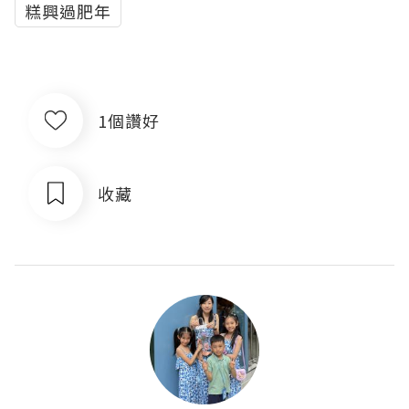
糕興過肥年
1個讚好
收藏