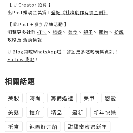
【 U Creator 招募 】
出Post賺現金獎賞 l
登記《社群創作有價企劃》
【 睇Post + 參加品牌活動 】
瀏覽更多社群
打卡
丶
旅遊
丶
美食
丶
親子
丶
寵物
丶
扮靚
攻略
及
活動情報
U Blog開咗WhatsApp啦！發掘更多吃喝玩樂資訊！
Follow 我哋
！
相關話題
美妝
時尚
籌備婚禮
美甲
戀愛
美髮
推介
精品
最新
新年快樂
抵食
辣媽好介紹
甜甜蜜蜜過新年