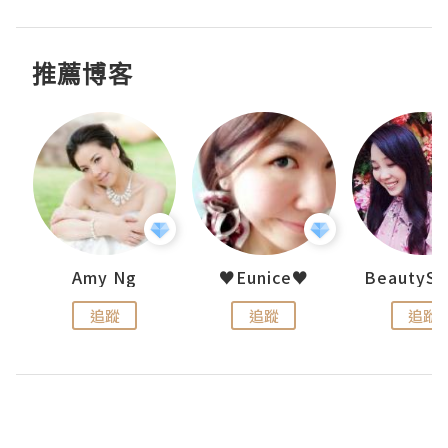
推薦博客
h 夏沫
Amy Ng
♥Eunice♥
追蹤
追蹤
追蹤