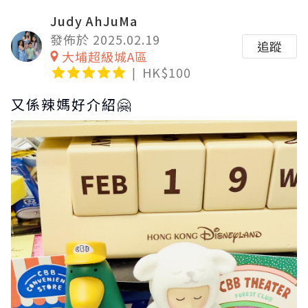
Judy AhJuMa
發佈於 2025.02.19
追蹤
大埔超級城A區
HK$100
又係辣媽好介紹🤗