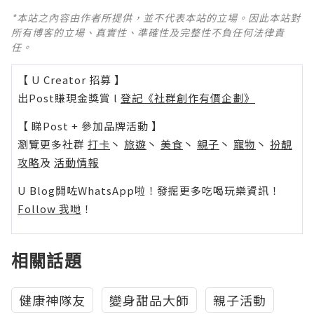
*本站之內容由作者所提供，並不代表本站的立場。因此本站對
所有博客的立場、真實性、準確性及完整性不負任何法律責
任。
【 U Creator 招募 】
出Post賺現金獎賞 l
登記《社群創作有價企劃》
【 睇Post + 參加品牌活動 】
瀏覽更多社群
打卡
丶
旅遊
丶
美食
丶
親子
丶
寵物
丶
扮靚
攻略
及
活動情報
U Blog開咗WhatsApp啦！發掘更多吃喝玩樂資訊！
Follow 我哋
！
相關話題
健康神隊友
變身甜品大師
親子活動