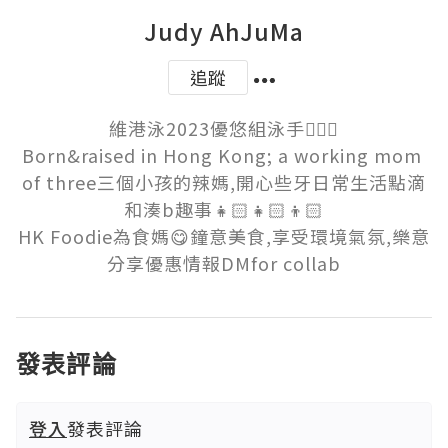
Judy AhJuMa
追蹤
維港泳2023優悠組泳手🏊🏻‍♀️

Born&raised in Hong Kong; a working mom 
of three三個小孩的辣媽,開心些牙日常生活點滴
和湊b趣事👧🏻👧🏻👦🏻

HK Foodie為食媽😋鐘意美食,享受環境氣氛,樂意
分享優惠情報DMfor collab
發表評論
登入
發表評論