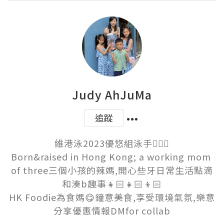
Judy AhJuMa
追蹤
維港泳2023優悠組泳手🏊🏻‍♀️

Born&raised in Hong Kong; a working mom 
of three三個小孩的辣媽,開心些牙日常生活點滴
和湊b趣事👧🏻👧🏻👦🏻

HK Foodie為食媽😋鐘意美食,享受環境氣氛,樂意
分享優惠情報DMfor collab