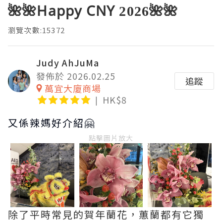
🌺🌺Happy CNY 2026🌺🌺
瀏覽次數:15372
Judy AhJuMa
發佈於 2026.02.25
追蹤
萬宜大廈商場
HK$8
又係辣媽好介紹🤗
點擊圖片放大
除了平時常見的賀年蘭花，蕙蘭都有它獨