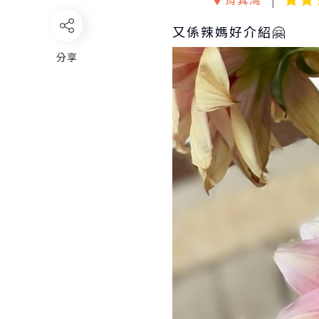
又係辣媽好介紹🤗
分享