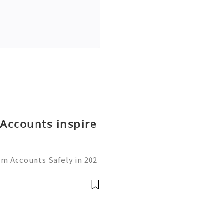
Accounts inspire
am Accounts Safely in 202
rom a simple messaging ap
communication, business,
👍👍