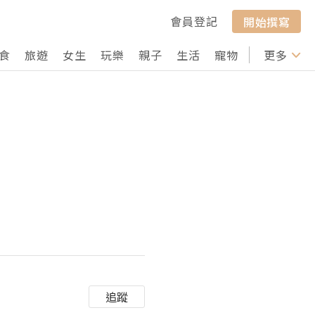
會員登記
開始撰寫
食
旅遊
女生
玩樂
親子
生活
寵物
行山
更多
打卡
追蹤