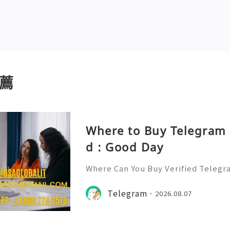
薦
Where to Buy Telegram 
d : Good Day
Where Can You Buy Verified Telegr
6? Telegram has rapidly evolved f
p to a multifaceted platform for 
Telegram
2026.08.07
and community 👍👍👍👍👍👍👍👍👍