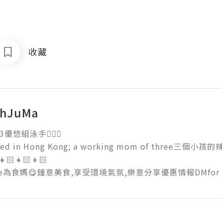
收藏
AhJuMa
悠組泳手🏊🏻‍♀️

ised in Hong Kong; a working mom of three
👧🏻👦🏻

die為食媽😋鐘意美食,享受環境氣氛,樂意分享優惠情報DMfor c