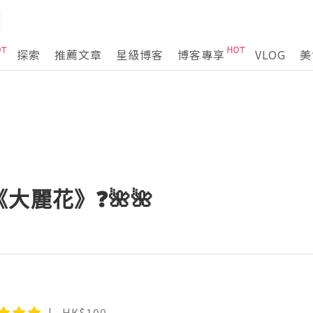
探索
推薦文章
星級博客
博客專享
VLOG
美
《大麗花》❓🌺🌺
HK$100