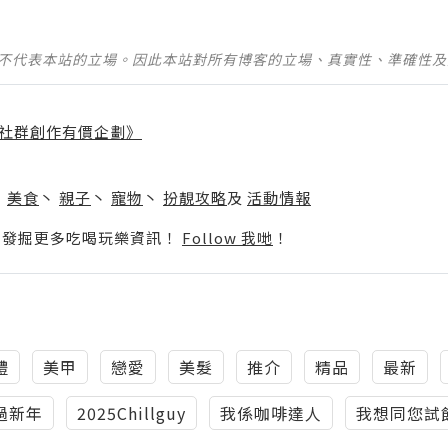
並不代表本站的立場。因此本站對所有博客的立場、真實性、準確性
社群創作有價企劃》
】
丶
美食
丶
親子
丶
寵物
丶
扮靚攻略
及
活動情報
p啦！發掘更多吃喝玩樂資訊！
Follow 我哋
！
禮
美甲
戀愛
美髮
推介
精品
最新
過新年
2025Chillguy
我係咖啡達人
我想同您試