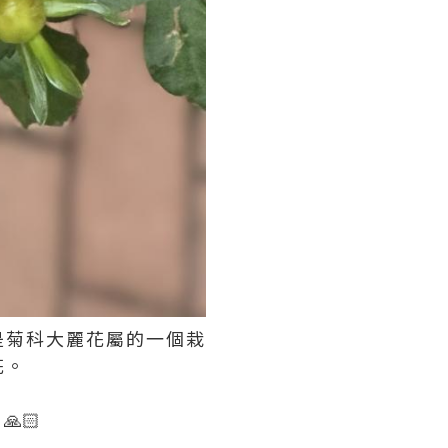
，是菊科大麗花屬的一個栽
花。
🏻