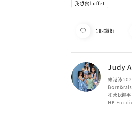
我想食buffet
1個讚好
Judy 
維港泳2023優
Born&ra
和湊b趣事👧
HK Foo