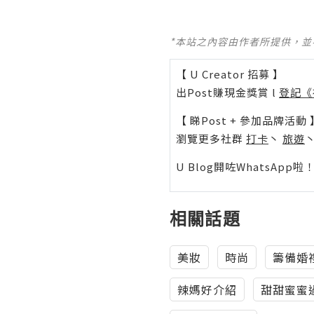
*本站之內容由作者所提供，
【 U Creator 招募 】
出Post賺現金獎賞 l
登記《
【 睇Post + 參加品牌活動 
瀏覽更多社群
打卡
丶
旅遊
U Blog開咗WhatsAp
相關話題
美妝
時尚
籌備婚
辣媽好介紹
甜甜蜜蜜