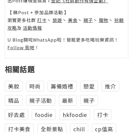
出Post賺現金獎賞 l
登記《社群創作有價企劃》
【 睇Post + 參加品牌活動 】
瀏覽更多社群
打卡
丶
旅遊
丶
美食
丶
親子
丶
寵物
丶
扮靚
攻略
及
活動情報
U Blog開咗WhatsApp啦！發掘更多吃喝玩樂資訊！
Follow 我哋
！
相關話題
美妝
時尚
籌備婚禮
戀愛
推介
精品
親子活動
最新
親子
好去處
foodie
hkfoodie
打卡
打卡美食
全新景點
chill
cp值高