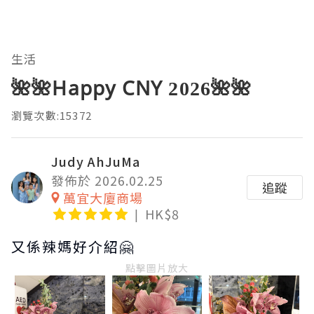
生活
🌺🌺Happy CNY 2026🌺🌺
瀏覽次數:15372
Judy AhJuMa
發佈於 2026.02.25
追蹤
萬宜大廈商場
HK$8
又係辣媽好介紹🤗
點擊圖片放大