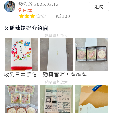
發佈於 2025.02.12
追蹤
日本
HK$100
又係辣媽好介紹🤗
點擊圖片放大
收到日本手信，勁興奮吖！🥳🥳🥳
點擊圖片放大