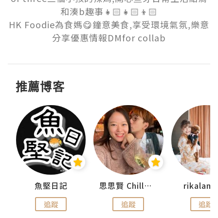
和湊b趣事👧🏻👧🏻👦🏻

HK Foodie為食媽😋鐘意美食,享受環境氣氛,樂意
分享優惠情報DMfor collab
推薦博客
urnal
魚堅日記
思思賢 ChillMyBabe
rikala
追蹤
追蹤
追蹤