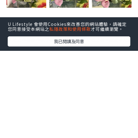
U Lifestyle 會使用Cookies來改善您的網站體驗，請確定
您同意接受本網站之
私隱政策和使用條款
才可繼續瀏覽。
*本站之內容由作者所提供，並不代表本站的立場。因此本站對
我已閱讀及同意
所有博客的立場、真實性、準確性及完整性不負任何法律責
任。
【 U Creator 招募 】
出Post賺現金獎賞 l
登記《社群創作有價企劃》
【 睇Post + 參加品牌活動 】
瀏覽更多社群
打卡
丶
旅遊
丶
美食
丶
親子
丶
寵物
丶
扮靚
攻略
及
活動情報
U Blog開咗WhatsApp啦！發掘更多吃喝玩樂資訊！
Follow 我哋
！