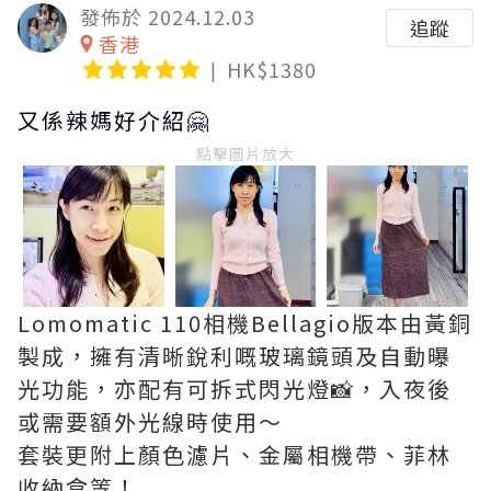
發佈於 2024.12.03
追蹤
香港
HK$1380
又係辣媽好介紹🤗
點擊圖片放大
Lomomatic 110相機Bellagio版本由黃銅
製成，擁有清晰銳利嘅玻璃鏡頭及自動曝
光功能，亦配有可拆式閃光燈📸，入夜後
或需要額外光線時使用～
套裝更附上顏色濾片、金屬相機帶、菲林
收納盒等！