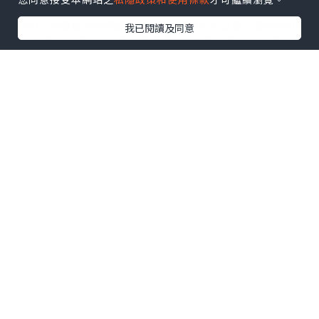
*本站之內容由作者所提供，並不代表本站的立場。因此本站對
我已閱讀及同意
所有博客的立場、真實性、準確性及完整性不負任何法律責
任。
【 U Creator 招募 】
出Post賺現金獎賞 l
登記《社群創作有價企劃》
【 睇Post + 參加品牌活動 】
瀏覽更多社群
打卡
丶
旅遊
丶
美食
丶
親子
丶
寵物
丶
扮靚
攻略
及
活動情報
U Blog開咗WhatsApp啦！發掘更多吃喝玩樂資訊！
Follow 我哋
！
相關話題
健康神隊友
變身甜品大師
親子活動