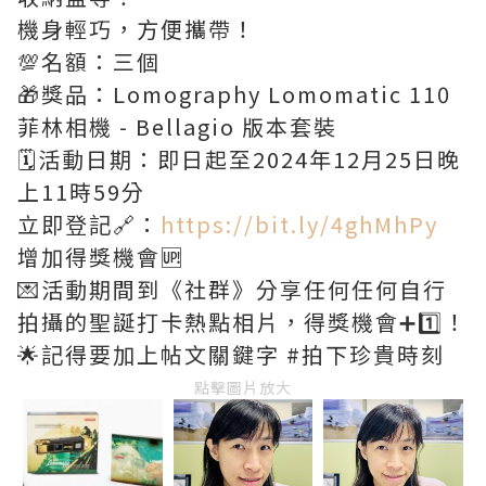
機身輕巧，方便攜帶！
💯名額：三個
🎁獎品：Lomography Lomomatic 110
菲林相機 - Bellagio 版本套裝
🗓️活動日期：即日起至2024年12月25日晚
上11時59分
立即登記🔗：
https://bit.ly/4ghMhPy
增加得獎機會🆙
💌活動期間到《社群》分享任何任何自行
拍攝的聖誕打卡熱點相片，得獎機會➕1️⃣！
🌟記得要加上帖文關鍵字 #拍下珍貴時刻
點擊圖片放大