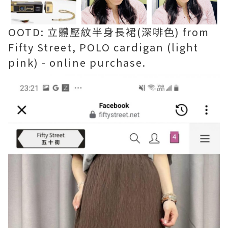
OOTD: 立體壓紋半身長裙(深啡色) from
Fifty Street, POLO cardigan (light
pink) - online purchase.