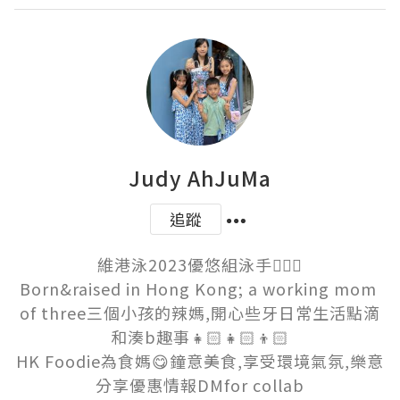
Judy AhJuMa
追蹤
維港泳2023優悠組泳手🏊🏻‍♀️

Born&raised in Hong Kong; a working mom 
of three三個小孩的辣媽,開心些牙日常生活點滴
和湊b趣事👧🏻👧🏻👦🏻

HK Foodie為食媽😋鐘意美食,享受環境氣氛,樂意
分享優惠情報DMfor collab