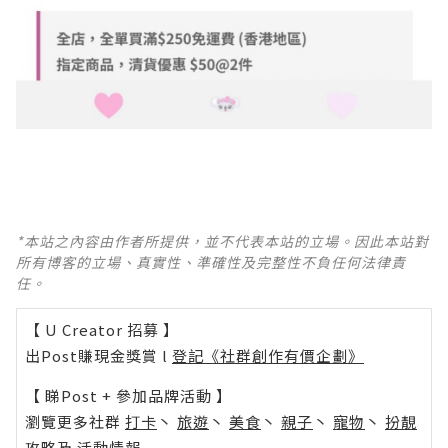
*本站之內容由作者所提供，並不代表本站的立場。因此本站對
所有博客的立場、真實性、準確性及完整性不負任何法律責
任。
【 U Creator 招募 】
出Post賺現金獎賞 l
登記《社群創作有價企劃》
【 睇Post + 參加品牌活動 】
瀏覽更多社群
打卡
丶
旅遊
丶
美食
丶
親子
丶
寵物
丶
扮靚
攻略
及
活動情報