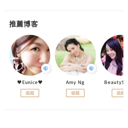
推薦博客
h 夏沫
♥Eunice♥
Amy Ng
追蹤
追蹤
追蹤