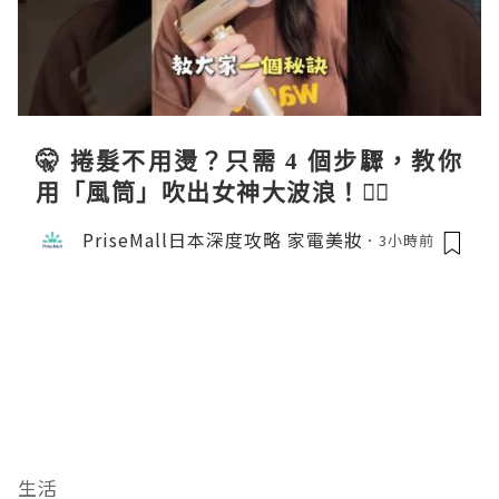
🤫 捲髮不用燙？只需 4 個步驟，教你
用「風筒」吹出女神大波浪！💇‍♀️
PriseMall日本深度攻略 家電美妝
3小時前
生活