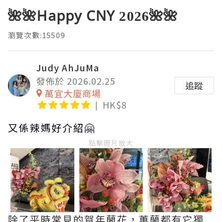
🌺🌺Happy CNY 2026🌺🌺
瀏覽次數:15509
Judy AhJuMa
發佈於 2026.02.25
追蹤
萬宜大廈商場
HK$8
又係辣媽好介紹🤗
點擊圖片放大
除了平時常見的賀年蘭花，蕙蘭都有它獨