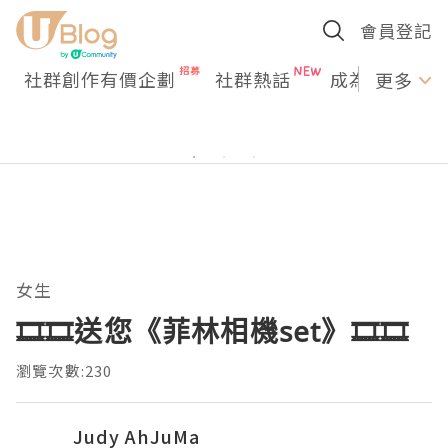
會員登記
社群創作有價企劃
社群熱話
成為U Creato
更多
女生
🎞️🎞️送您《菲林相機set》🎞️🎞️
瀏覽次數:230
Judy AhJuMa