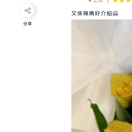
又係辣媽好介紹🤗
分享
分享