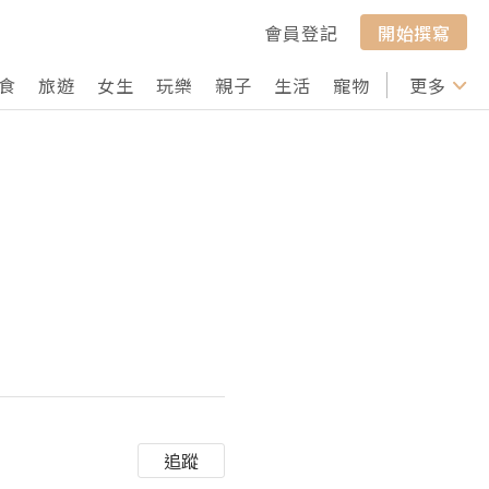
會員登記
開始撰寫
食
旅遊
女生
玩樂
親子
生活
寵物
行山
更多
打卡
追蹤