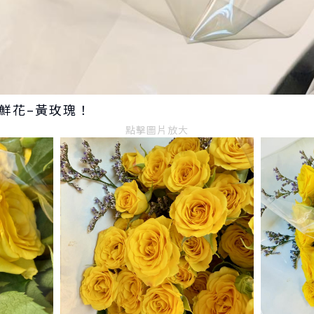
靚靚鮮花–黃玫瑰！
點擊圖片放大