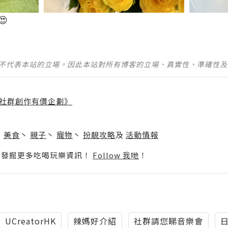
😍
並不代表本站的立場。因此本站對所有博客的立場、真實性、準確性
社群創作有價企劃》
】
丶
美食
丶
親子
丶
寵物
丶
扮靚攻略
及
活動情報
p啦！發掘更多吃喝玩樂資訊！
Follow 我哋
！
UCreatorHK
辣媽好介紹
社群請您睇音樂會