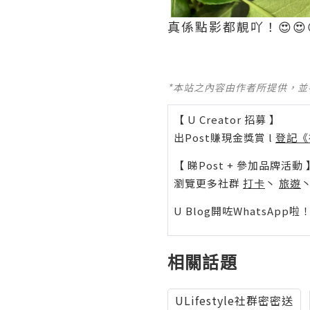
真係點影都靚吖！😍😍
*本站之內容由作者所提供，
【 U Creator 招募 】
出Post賺現金獎賞 l
登記《
【 睇Post + 參加品牌活動 
瀏覽更多社群
打卡
丶
旅遊
U Blog開咗WhatsAp
相關話題
ULifestyle社群密密送