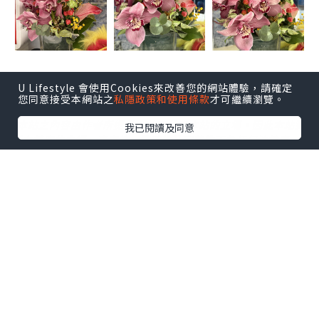
U Lifestyle 會使用Cookies來改善您的網站體驗，請確定
您同意接受本網站之
私隱政策和使用條款
才可繼續瀏覽。
*本站之內容由作者所提供，並不代表本站的立場。因此本站對
我已閱讀及同意
所有博客的立場、真實性、準確性及完整性不負任何法律責
任。
【 U Creator 招募 】
出Post賺現金獎賞 l
登記《社群創作有價企劃》
【 睇Post + 參加品牌活動 】
瀏覽更多社群
打卡
丶
旅遊
丶
美食
丶
親子
丶
寵物
丶
扮靚
攻略
及
活動情報
U Blog開咗WhatsApp啦！發掘更多吃喝玩樂資訊！
Follow 我哋
！