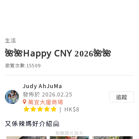
生活
🌺🌺Happy CNY 2026🌺🌺
瀏覽次數:15509
Judy AhJuMa
發佈於 2026.02.25
追蹤
萬宜大廈商場
HK$8
又係辣媽好介紹🤗
點擊圖片放大