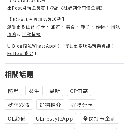
【 U Creator 招募 】
出Post賺現金獎賞 l
登記《社群創作有價企劃》
【 睇Post + 參加品牌活動 】
瀏覽更多社群
打卡
丶
旅遊
丶
美食
丶
親子
丶
寵物
丶
扮靚
攻略
及
活動情報
U Blog開咗WhatsApp啦！發掘更多吃喝玩樂資訊！
Follow 我哋
！
相關話題
防曬
女生
最新
CP值高
秋季彩妝
好物推介
好物分享
OL必備
ULifestyleApp
全民打卡企劃