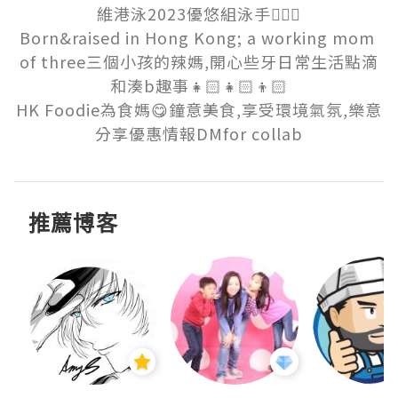
維港泳2023優悠組泳手🏊🏻‍♀️

Born&raised in Hong Kong; a working mom 
of three三個小孩的辣媽,開心些牙日常生活點滴
和湊b趣事👧🏻👧🏻👦🏻

HK Foodie為食媽😋鐘意美食,享受環境氣氛,樂意
分享優惠情報DMfor collab
推薦博客