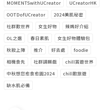
MOMENTSwithUCreator
UCreatorHK
OOTDofUCreator
2024美肌秘密
社群歎世界
女生好物
辣媽好介紹
OL之選
春日素肌
女生好物體驗包
秋妝上陣
推介
好去處
foodie
相機食先
社群請睇戲
chill賞遊世界
中秋想您愈食愈圓2024
chill歎旅遊
缺水肌必備