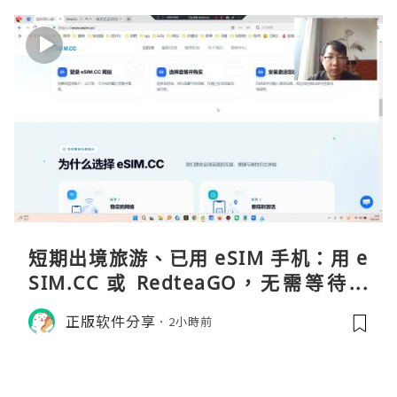
短期出境旅游、已用 eSIM 手机：用 e
SIM.CC 或 RedteaGO，无需等待收
货。需要“当地号码 + 通话短信”（如
正版软件分享
2小時前
打车、外卖、客户联络）：优先 Redt
eaGO（明确提供通话短信套餐）。长