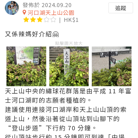
發佈於 2024.09.20
追蹤
河口湖天上山公園
HK$1
又係辣媽好介紹🤗
點擊圖片放大
天上山中央的繡球花群落是由平成 11 年富
士河口湖町的志願者種植的。
建議使用連接河口湖岸和天上山山頂的索
道上山，然後沿著從山頂站到山腳下的
“登山步道”下行約 70 分鐘。
從山頂站步行約 15 分鐘即可到達「中場