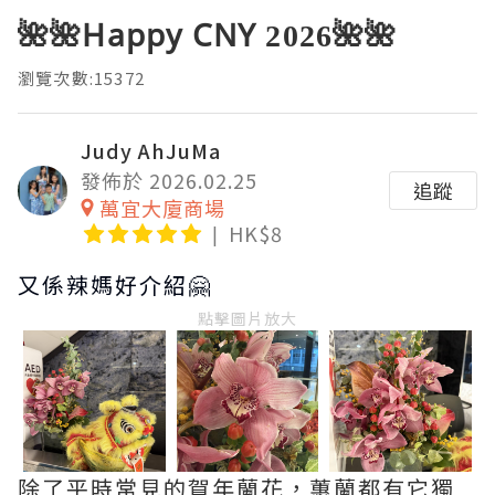
🌺🌺Happy CNY 2026🌺🌺
瀏覽次數:15372
Judy AhJuMa
發佈於 2026.02.25
追蹤
萬宜大廈商場
HK$8
又係辣媽好介紹🤗
點擊圖片放大
除了平時常見的賀年蘭花，蕙蘭都有它獨