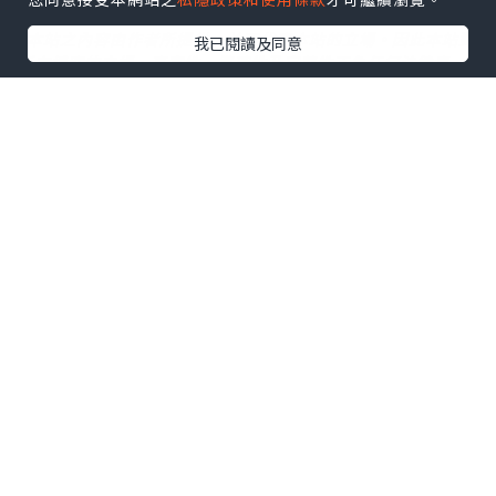
*本站之內容由作者所提供，並不代表本站的立場。因此本站對
我已閱讀及同意
所有博客的立場、真實性、準確性及完整性不負任何法律責
任。
【 U Creator 招募 】
出Post賺現金獎賞 l
登記《社群創作有價企劃》
【 睇Post + 參加品牌活動 】
瀏覽更多社群
打卡
丶
旅遊
丶
美食
丶
親子
丶
寵物
丶
扮靚
攻略
及
活動情報
U Blog開咗WhatsApp啦！發掘更多吃喝玩樂資訊！
Follow 我哋
！
相關話題
健康神隊友
變身甜品大師
親子活動