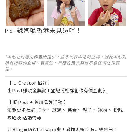
PS. 辣媽喺香港未見過吖！
*本站之內容由作者所提供，並不代表本站的立場。因此本站對
所有博客的立場、真實性、準確性及完整性不負任何法律責
任。
【 U Creator 招募 】
出Post賺現金獎賞 l
登記《社群創作有價企劃》
【 睇Post + 參加品牌活動 】
瀏覽更多社群
打卡
丶
旅遊
丶
美食
丶
親子
丶
寵物
丶
扮靚
攻略
及
活動情報
U Blog開咗WhatsApp啦！發掘更多吃喝玩樂資訊！