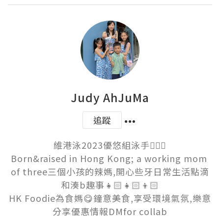
Judy AhJuMa
追蹤
維港泳2023優悠組泳手🏊🏻‍♀️

Born&raised in Hong Kong; a working mom 
of three三個小孩的辣媽,開心些牙日常生活點滴
和湊b趣事👧🏻👧🏻👦🏻

HK Foodie為食媽😋鐘意美食,享受環境氣氛,樂意
分享優惠情報DMfor collab