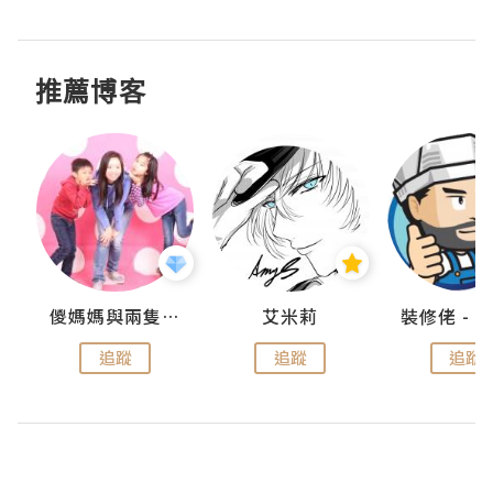
推薦博客
點滴
儍媽媽與兩隻小魔怪之家
艾米莉
追蹤
追蹤
追蹤