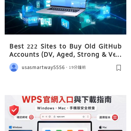
Best 222 Sites to Buy Old GitHub
Accounts (DV, Aged, Strong & Veri
fied)
usasmartway5556
19分鐘前