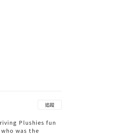
把它交
追蹤
riving Plushies fun
, who was the