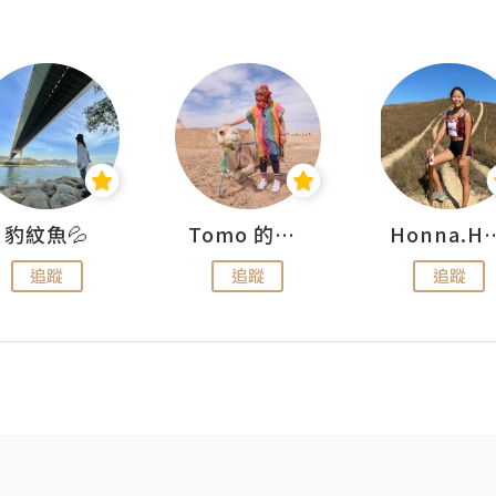
豹紋魚💦
Tomo 的快樂宇宙
Honna.
追蹤
追蹤
追蹤