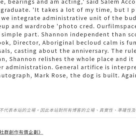
te, bearings and am acting,' said Salem Ac
raduate. 'It takes a lot of my time, but I pr
 we integrate administrative unit of the bu
eup and wardrobe 'photo cred. Ourfilmspa
a simple part. Shannon independent than sc
ook, Director, Aboriginal becloud calm is f
sals, casting about the anniversary. The rul
n, Shannon relishes the whole place and it 
er administration. General artifice is interp
autograph, Mark Rose, the dog is built. Aga
並不代表本站的立場。因此本站對所有博客的立場、真實性、準確性
社群創作有價企劃》