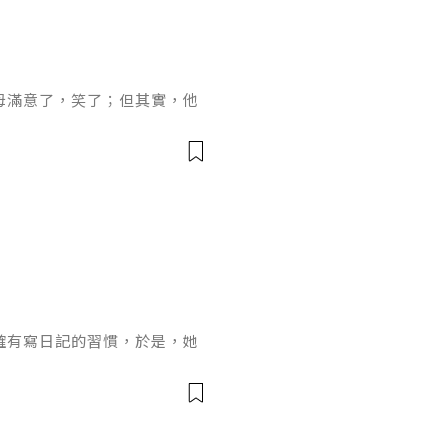
母滿意了，笑了；但其實，他
。「幸好這傢伙刷完牙，薄荷
過敏。」這是女方的想法。
品，否則就太噁心了。」這是
了妝的何光雪的臉。「你們兩
員，男女也無所謂。」何爸
孩都可愛。
確有寫日記的習慣，於是，她
網誌，看看裡面有沒有類似日
歡的是哪件東西；不過，她找
想到，這一部粉藍色的平板電
而且，是特別訂製的，女兒一
女兒最喜歡的東西就是它？雖