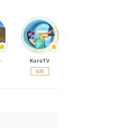
H 出走
KuroTV
Hikipedia 山上山下
追蹤
追蹤