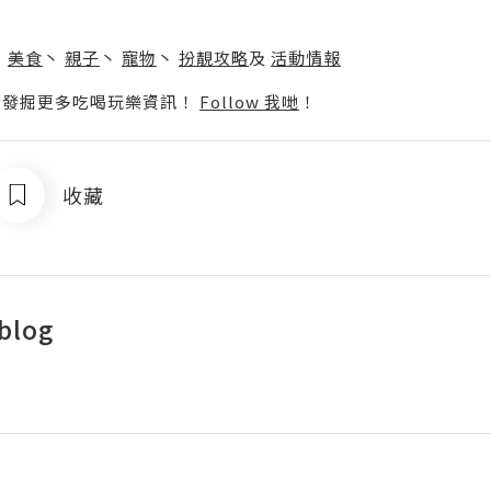
】
丶
美食
丶
親子
丶
寵物
丶
扮靚攻略
及
活動情報
p啦！發掘更多吃喝玩樂資訊！
Follow 我哋
！
收藏
 blog