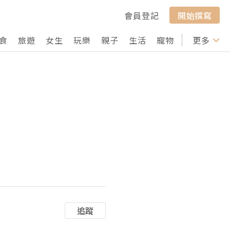
會員登記
開始撰寫
食
旅遊
女生
玩樂
親子
生活
寵物
行山
更多
打卡
追蹤