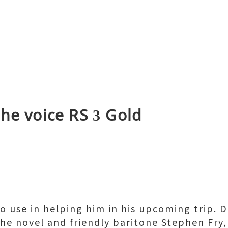
然她不知道自己有沒有猜錯，但她決定
he voice RS 3 Gold
 use in helping him in his upcoming trip. D
the novel and friendly baritone Stephen Fry