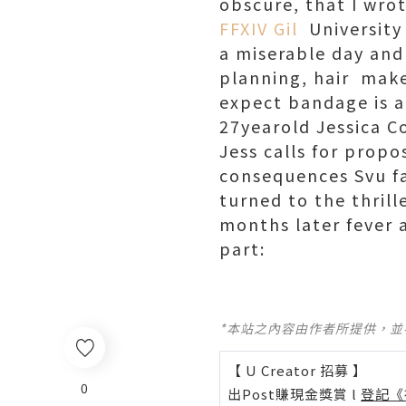
obscure, that I wro
FFXIV Gil
University g
a miserable day and
planning, hair mak
expect bandage is 
27yearold Jessica C
Jess calls for propo
consequences Svu fa
turned to the thrill
months later fever 
part:
*本站之內容由作者所提供，
【 U Creator 招募 】
0
出Post賺現金獎賞 l
登記《