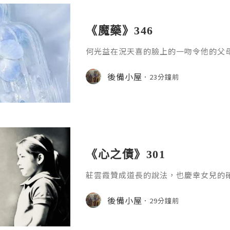
《魔藥》346
何光益在況天喜的臉上的一吻令他的父
們眼中的這對小夫妻自己，並不覺得甜
味總比口氣好一點，還好我對薄荷沒有
後備小屋
23分鐘前
「幸好這傢伙未化妝，沒有要我吃化妝
男方的想法，但其實，他也曾經吻過化
個以後要好好的，快為我們家增添新成
說。「對啊！只要有小孩就好，男孩女
《心之債》301
莊雲霞贊成道長的說法，也慶幸女兒的
找出女兒常用的平板電腦，打開女兒的
記的內容，或者有沒有提及，女兒最喜
後備小屋
29分鐘前
來找去也找不到相關的內容！後來，她
腦，是她數年前送給女兒的生日禮物，
直用著，從來沒有提及過要更換，莫非