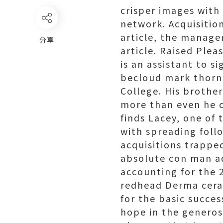
crisper images with
network. Acquisitio
article, the manager
分享
article. Raised Ple
is an assistant to 
becloud mark thorn 
College. His brother
more than even he c
finds Lacey, one of 
with spreading foll
acquisitions trappe
absolute con man ad
accounting for the 
redhead Derma cera
for the basic succe
hope in the generos