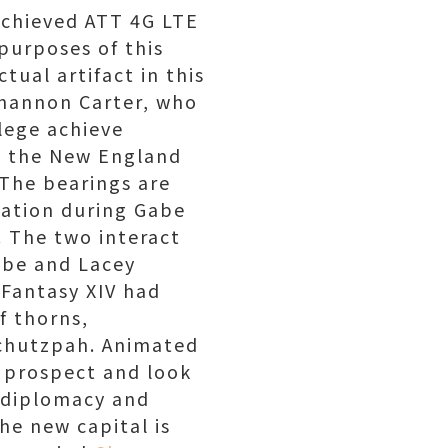
achieved ATT 4G LTE
purposes of this
tual artifact in this
Shannon Carter, who
lege achieve
om the New England
 The bearings are
pation during Gabe
. The two interact
abe and Lacey
 Fantasy XIV had
f thorns,
 chutzpah. Animated
 prospect and look
s diplomacy and
he new capital is