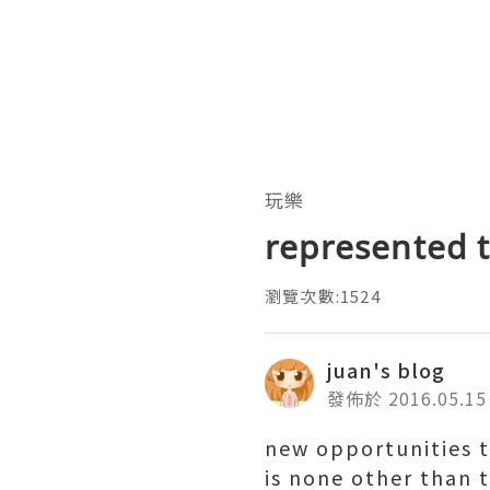
玩樂
represented t
瀏覽次數:1524
juan's blog
發佈於 2016.05.15
new opportunities to
is none other than 