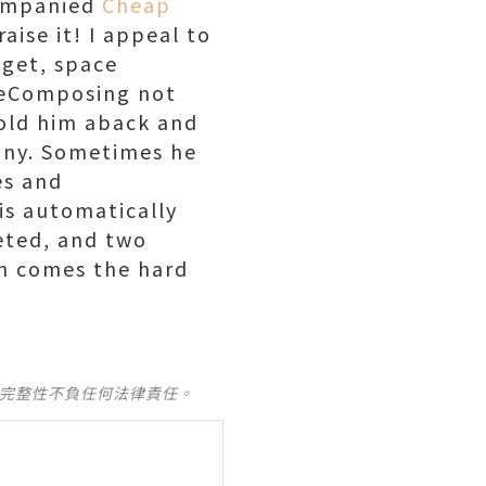
companied
Cheap
aise it! I appeal to
dget, space
ceComposing not
old him aback and
unny. Sometimes he
es and
is automatically
reted, and two
in comes the hard
及完整性不負任何法律責任。