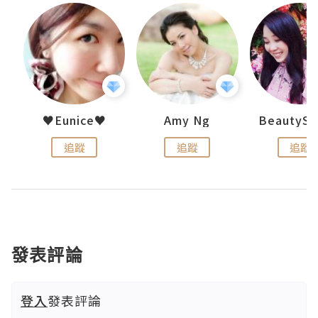
h 夏沫
♥Eunice♥
Amy Ng
追蹤
追蹤
追蹤
發表評論
登入
發表評論