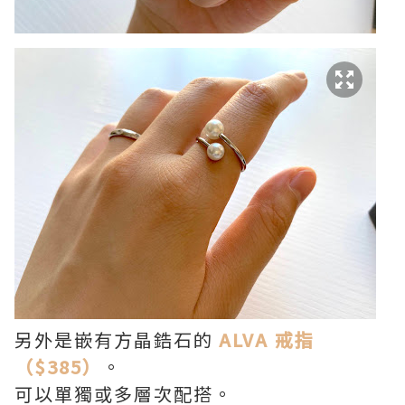
另外是嵌有方晶鋯石的
ALVA 戒指
（$385）
。
可以單獨或多層次配搭。