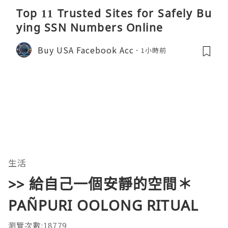
Top 11 Trusted Sites for Safely Bu
ying SSN Numbers Online
Buy USA Facebook Acc
1小時前
生活
>> 給自己一個安靜的空間＊
PAÑPURI OOLONG RITUAL
瀏覽次數:18779