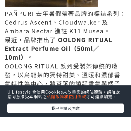
PAÑPURI 去年暑假帶著品牌的標誌系列：
Cedrus Ascent、Cloudwalker 及
Ambara Nectar 進註 K11 Musea。
最近，品牌推出了
OOLONG RITUAL
Extract Perfume Oil（50ml／
10ml）
。
OOLONG RITUAL 系列受製茶傳統的啟
發，以烏龍茶的獨特甜美、溫暖和濃郁香
氣特性為中心，將茶葉的鎮靜香氣與橘子
的清爽清新融為一體。
U Lifestyle 會使用Cookies來改善您的網站體驗，請確定
您同意接受本網站之
私隱政策和使用條款
才可繼續瀏覽。
我已閱讀及同意