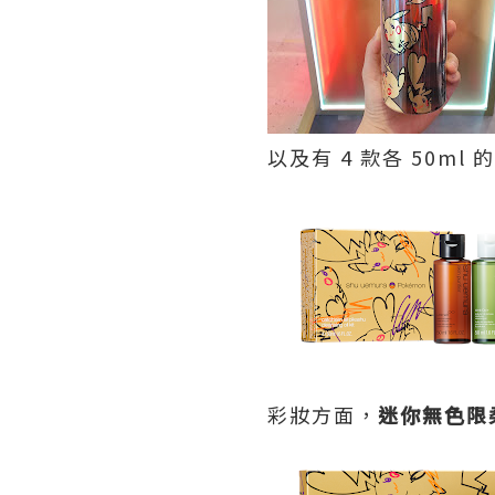
以及有 4 款各 50ml 的
彩妝方面，
迷你無色限