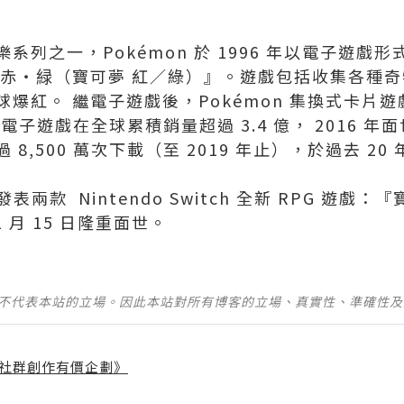
列之一，Pokémon 於 1996 年以電子遊戲
 赤・緑（寶可夢 紅／綠）』。遊戲包括收集各種奇
爆紅。 繼電子遊戲後，Pokémon 集換式卡片
 電子遊戲在全球累積銷量超過 3.4 億， 2016 年面世的
8,500 萬次下載（至 2019 年止），於過去 2
將發表兩款 Nintendo Switch 全新 RPG 遊
1 月 15 日隆重面世。
並不代表本站的立場。因此本站對所有博客的立場、真實性、準確性
社群創作有價企劃》
】