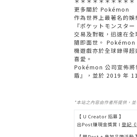
＊＊＊＊＊＊＊＊＊＊
更多關於 Pokémon
作為世界上最著名的娛樂系
『ポケットモンスター
交易及對戰，迅速在全球
隨即面世。 Pokémon
機遊戲亦於全球錄得超過 
喜愛。
Pokémon 公司宣佈
盾』，並於 2019 年 1
*本站之內容由作者所提供，
【 U Creator 招募 】
出Post賺現金獎賞 l
登記《
【 睇Post + 參加品牌活動 