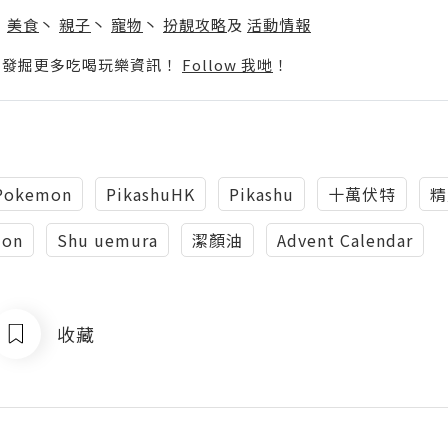
丶
美食
丶
親子
丶
寵物
丶
扮靚攻略
及
活動情報
p啦！發掘更多吃喝玩樂資訊！
Follow 我哋
！
Pokemon
PikashuHK
Pikashu
十萬伏特
精
ion
Shu uemura
潔顏油
Advent Calendar
收藏