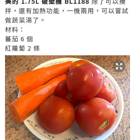
美的 1.75L 破壁機 BL1188
除了可以攪
拌，還有加熱功能，一機兩用，可以嘗試
做蔬菜湯了。
材料：
蕃茄 6 個
紅蘿蔔 2 條