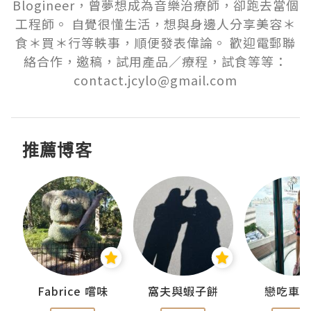
Blogineer，曾夢想成為音樂治療師，卻跑去當個
工程師。 自覺很懂生活，想與身邊人分享美容＊
食＊買＊行等軼事，順便發表偉論。 歡迎電郵聯
絡合作，邀稿，試用產品／療程，試食等等：
contact.jcylo@gmail.com
推薦博客
Fabrice 嚐味
窩夫與蝦子餅
戀吃車