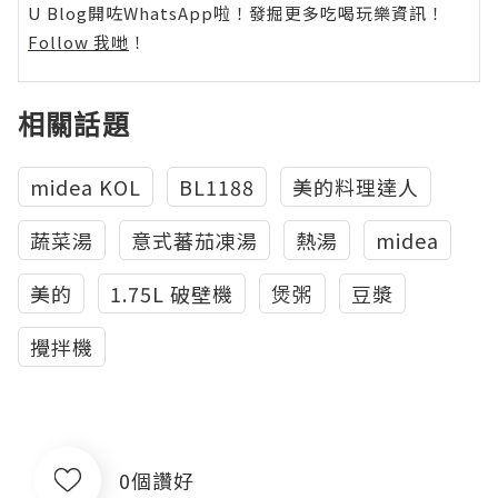
U Blog開咗WhatsApp啦！發掘更多吃喝玩樂資訊！
Follow 我哋
！
相關話題
midea KOL
BL1188
美的料理達人
蔬菜湯
意式蕃茄凍湯
熱湯
midea
美的
1.75L 破壁機
煲粥
豆漿
攪拌機
0個讚好