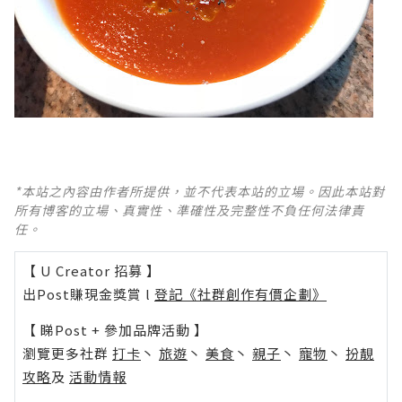
*本站之內容由作者所提供，並不代表本站的立場。因此本站對
所有博客的立場、真實性、準確性及完整性不負任何法律責
任。
【 U Creator 招募 】
出Post賺現金獎賞 l
登記《社群創作有價企劃》
【 睇Post + 參加品牌活動 】
瀏覽更多社群
打卡
丶
旅遊
丶
美食
丶
親子
丶
寵物
丶
扮靚
攻略
及
活動情報