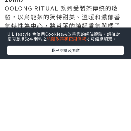
OOLONG RITUAL 系列受製茶傳統的啟
發，以烏龍茶的獨特甜美、溫暖和濃郁香
氣特性為中心，將茶葉的鎮靜香氣與橘子
的清爽清新融為一體。
U Lifestyle 會使用Cookies來改善您的網站體驗，請確定
您同意接受本網站之
私隱政策和使用條款
才可繼續瀏覽。
我已閱讀及同意