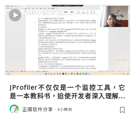
JProfiler不仅仅是一个监控工具，它
是一本教科书，迫使开发者深入理解JV
M的内存模型、垃圾回收机制和并发原
正版软件分享
4小時前
理。通过直观的可视化数据，它将抽象
的性能问题具象化为代码行号。对于一
名追求卓越的Java