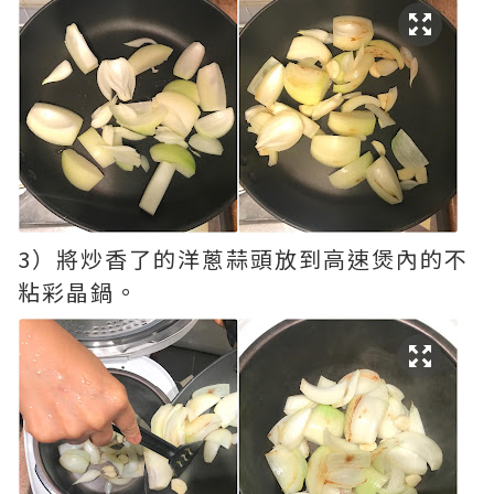
3）將炒香了的洋蔥蒜頭放到高速煲內的不
粘彩晶鍋。