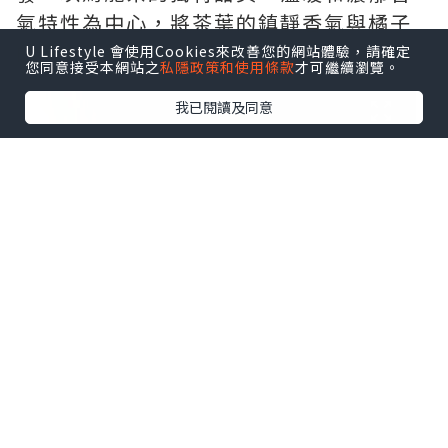
氣特性為中心，將茶葉的鎮靜香氣與橘子
的清爽清新融為一體。
U Lifestyle 會使用Cookies來改善您的網站體驗，請確定
您同意接受本網站之
私隱政策和使用條款
才可繼續瀏覽。
我已閱讀及同意
（特別鳴謝大寶的小手，穩定的拿著給我
拍照）