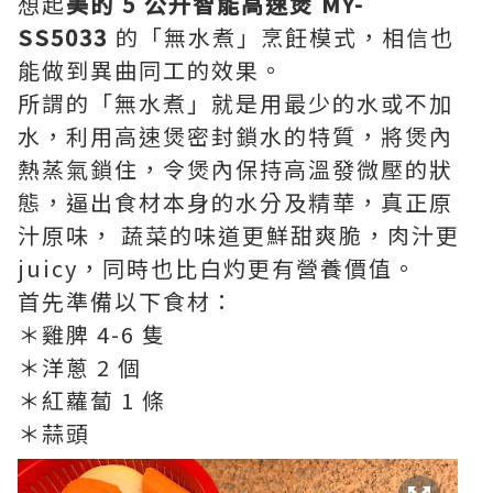
想起
美的 5 公升智能高速煲 MY-
SS5033
的「無水煮」烹飪模式，相信也
能做到異曲同工的效果。
所謂的「無水煮」就是用最少的水或不加
水，利用高速煲密封鎖水的特質，將煲內
熱蒸氣鎖住，令煲內保持高溫發微壓的狀
態，逼出食材本身的水分及精華，真正原
汁原味， 蔬菜的味道更鮮甜爽脆，肉汁更
juicy，同時也比白灼更有營養價值。
首先準備以下食材：
＊雞脾 4-6 隻
＊洋蔥 2 個
＊紅蘿蔔 1 條
＊蒜頭