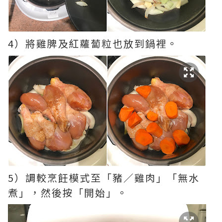
4）將雞脾及紅蘿蔔粒也放到鍋裡。
5）調較烹飪模式至「豬／雞肉」「無水
煮」，然後按「開始」。