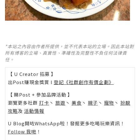
*本站之內容由作者所提供，並不代表本站的立場。因此本站對
所有博客的立場、真實性、準確性及完整性不負任何法律責
任。
【 U Creator 招募 】
出Post賺現金獎賞 l
登記《社群創作有價企劃》
【 睇Post + 參加品牌活動 】
瀏覽更多社群
打卡
丶
旅遊
丶
美食
丶
親子
丶
寵物
丶
扮靚
攻略
及
活動情報
U Blog開咗WhatsApp啦！發掘更多吃喝玩樂資訊！
Follow 我哋
！