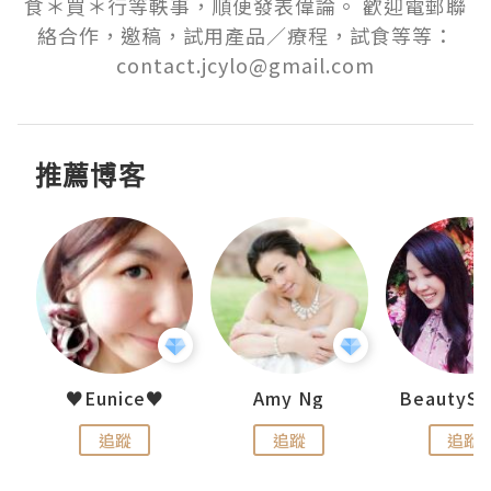
食＊買＊行等軼事，順便發表偉論。 歡迎電郵聯
絡合作，邀稿，試用產品／療程，試食等等：
contact.jcylo@gmail.com
推薦博客
h 夏沫
♥Eunice♥
Amy Ng
追蹤
追蹤
追蹤