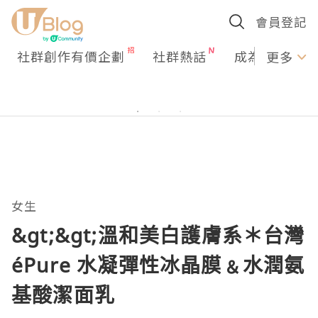
會員登記
社群創作有價企劃
社群熱話
成為U Creato
更多
女生
&gt;&gt;溫和美白護膚系＊台灣
éPure 水凝彈性冰晶膜﹠水潤氨
基酸潔面乳