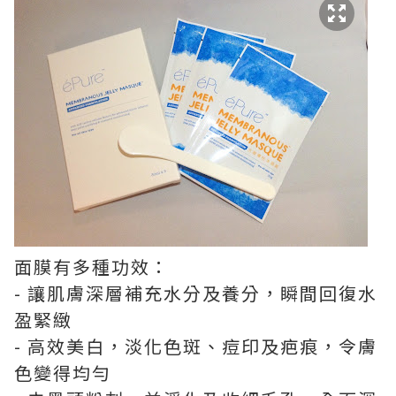
面膜有多種功效：
- 讓肌膚深層補充水分及養分，瞬間回復水
盈緊緻
- 高效美白，淡化色斑、痘印及疤痕，令膚
色變得均勻