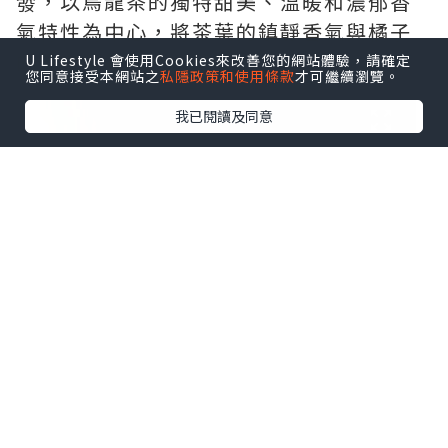
發，以烏龍茶的獨特甜美、溫暖和濃郁香
氣特性為中心，將茶葉的鎮靜香氣與橘子
的清爽清新融為一體。
U Lifestyle 會使用Cookies來改善您的網站體驗，請確定
您同意接受本網站之
私隱政策和使用條款
才可繼續瀏覽。
我已閱讀及同意
（特別鳴謝大寶的小手，穩定的拿著給我
拍照）