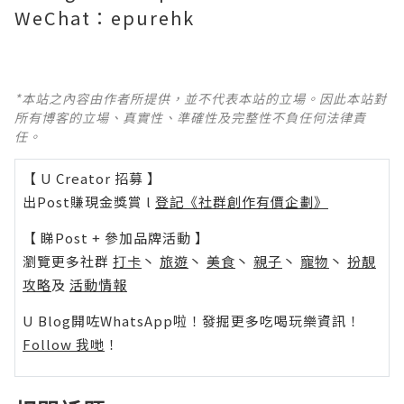
WeChat：epurehk
*本站之內容由作者所提供，並不代表本站的立場。因此本站對
所有博客的立場、真實性、準確性及完整性不負任何法律責
任。
【 U Creator 招募 】
出Post賺現金獎賞 l
登記《社群創作有價企劃》
【 睇Post + 參加品牌活動 】
瀏覽更多社群
打卡
丶
旅遊
丶
美食
丶
親子
丶
寵物
丶
扮靚
攻略
及
活動情報
U Blog開咗WhatsApp啦！發掘更多吃喝玩樂資訊！
Follow 我哋
！