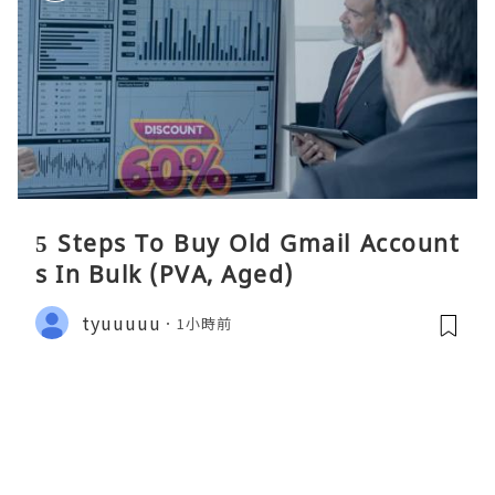
5 Steps To Buy Old Gmail Account
s In Bulk (PVA, Aged)
tyuuuuu
1小時前