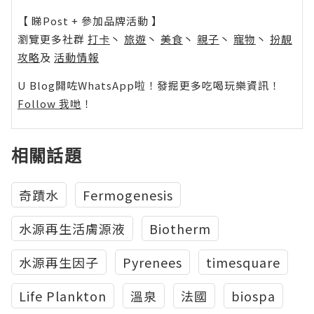
【 睇Post + 參加品牌活動 】
瀏覽更多社群
打卡
丶
旅遊
丶
美食
丶
親子
丶
寵物
丶
扮靚
攻略
及
活動情報
U Blog開咗WhatsApp啦！發掘更多吃喝玩樂資訊！
Follow 我哋
！
相關話題
奇蹟水
Fermogenesis
水源再生活膚源液
Biotherm
水源再生因子
Pyrenees
timesquare
Life Plankton
溫泉
法國
biospa