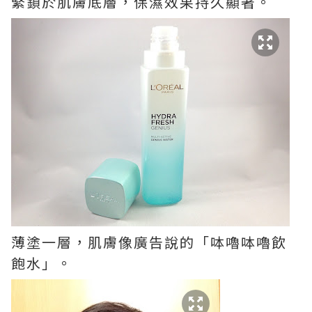
緊鎖於肌膚底層，保濕效果持久顯著。
薄塗一層，肌膚像廣告說的「呠嚕呠嚕飲
飽水」。