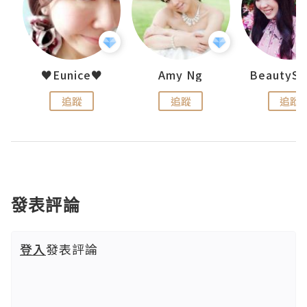
h 夏沫
♥Eunice♥
Amy Ng
追蹤
追蹤
追蹤
發表評論
登入
發表評論