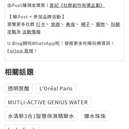
出Post賺現金獎賞 l
登記《社群創作有價企劃》
【 睇Post + 參加品牌活動 】
瀏覽更多社群
打卡
丶
旅遊
丶
美食
丶
親子
丶
寵物
丶
扮靚
攻略
及
活動情報
U Blog開咗WhatsApp啦！發掘更多吃喝玩樂資訊！
Follow 我哋
！
相關話題
透明質酸
L'Oréal Paris
MUTLI-ACTIVE GENIUS WATER
水清新3合1智慧保濕精華水
爆水珠珠