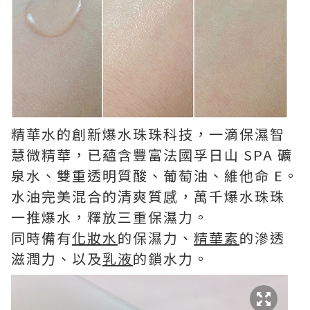
精華水的創新爆水珠珠科技，一滴保濕智
慧微精華，已蘊含豐富法國孚日山 SPA 礦
泉水、雙重透明質酸、葡萄油、維他命 E。
水油完美混合的清爽質感，萬千爆水珠珠
一推爆水，釋放三重保濕力。
同時備有
化妝水
的保濕力、
精華素
的滲透
滋潤力、以及
乳液
的鎖水力。