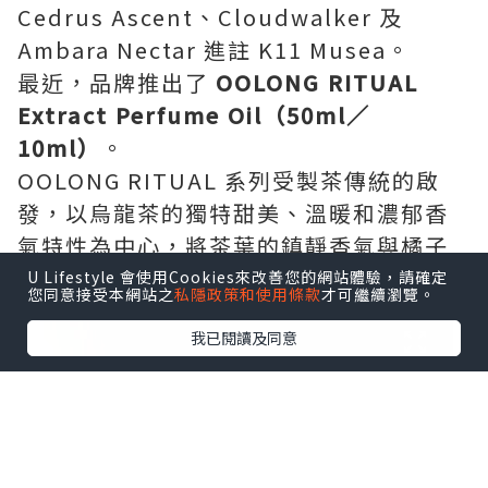
Cedrus Ascent、Cloudwalker 及
Ambara Nectar 進註 K11 Musea。
最近，品牌推出了
OOLONG RITUAL
Extract Perfume Oil（50ml／
10ml）
。
OOLONG RITUAL 系列受製茶傳統的啟
發，以烏龍茶的獨特甜美、溫暖和濃郁香
氣特性為中心，將茶葉的鎮靜香氣與橘子
的清爽清新融為一體。
U Lifestyle 會使用Cookies來改善您的網站體驗，請確定
您同意接受本網站之
私隱政策和使用條款
才可繼續瀏覽。
我已閱讀及同意