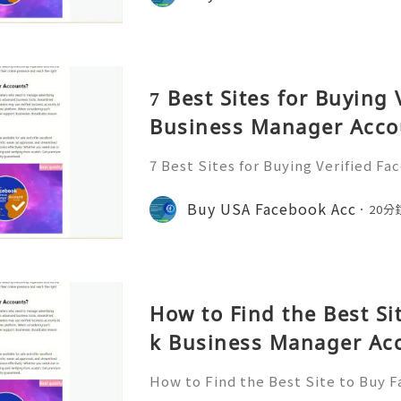
am: @usabestzone ❤️🥰🌍➤What
7 Best Sites for Buying
Business Manager Accou
eality Guide
7 Best Sites for Buying Verified F
Accounts 2026 – Full Reality Guide 
mation Please Contact us : ❤️🥰
Buy USA Facebook Acc
20分
❤️🥰🌍➤WhatsApp: +1 (612) 64
How to Find the Best Si
k Business Manager Acc
mplete Reality Guide
How to Find the Best Site to Buy
r Accounts 2026 – Complete Reality