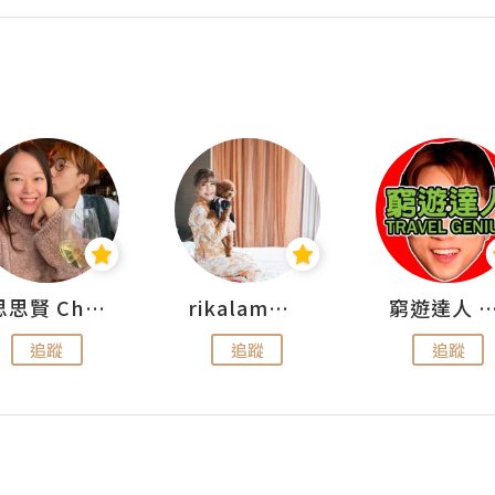
思思賢 ChillMyBabe
rikalammm
窮遊達人 Mr.TravelGe
追蹤
追蹤
追蹤