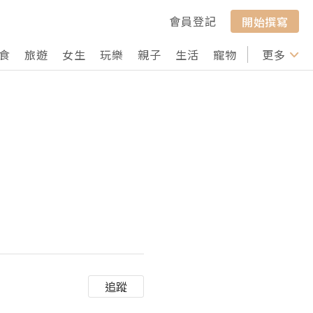
會員登記
開始撰寫
食
旅遊
女生
玩樂
親子
生活
寵物
行山
更多
打卡
追蹤