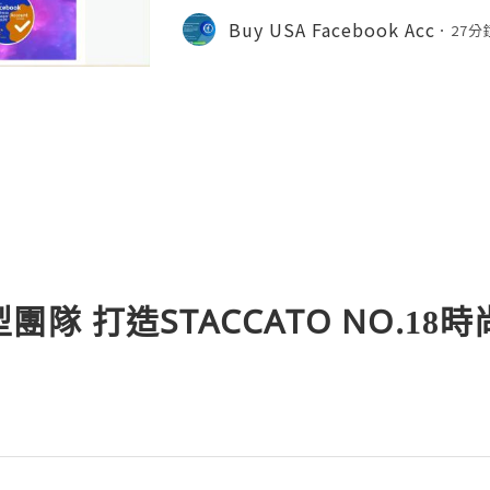
e Information Please Contact us :
Buy USA Facebook Acc
27分
stzone ❤️🥰🌍➤WhatsApp: +1 (612
隊 打造STACCATO NO.18時