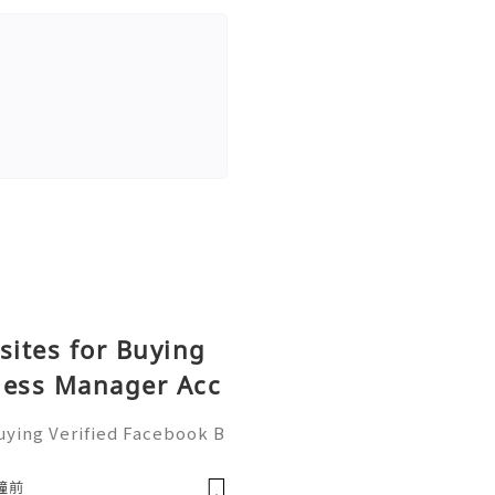
sites for Buying
ness Manager Acc
uying Verified Facebook B
ality Check Guide If You
ontact us : ❤️🥰🌍➤Telegr
鐘前