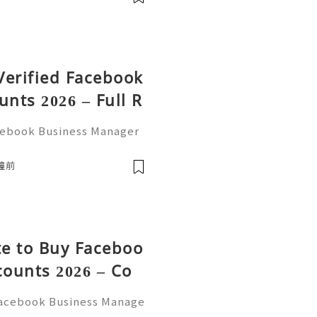
 Verified Facebook
nts 2026 – Full R
acebook Business Manager
If You Want To More Infor
➤Telegram: @usabestzone
鐘前
te to Buy Faceboo
ounts 2026 – Co
 Facebook Business Manage
 Guide If You Want To Mor