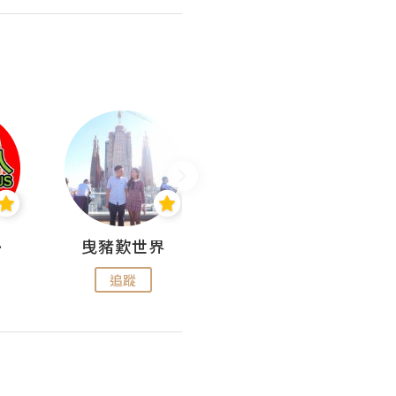
nius
曳豬歎世界
Koalascities (^O^)! @ UTravel
追蹤
追蹤