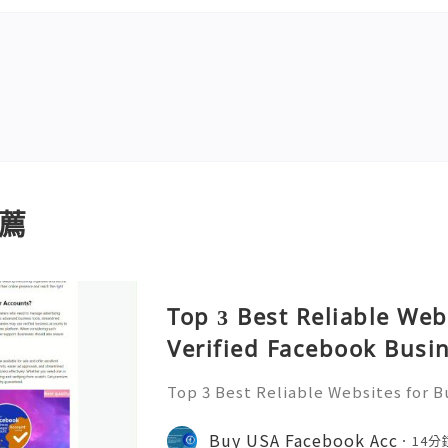
薦
Top 3 Best Reliable Web
Verified Facebook Busi
ounts 2026 – Reality C
Top 3 Best Reliable Websites for B
usiness Manager Accounts 2026 – Re
Want To More Information Please C
Buy USA Facebook Acc
14分