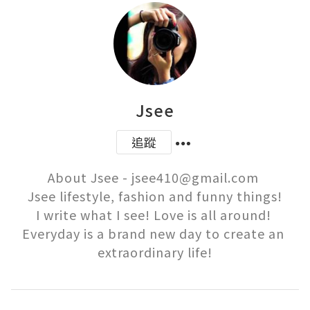
Jsee
追蹤
About Jsee - jsee410@gmail.com 

Jsee lifestyle, fashion and funny things!

I write what I see! Love is all around! 

Everyday is a brand new day to create an 
extraordinary life!