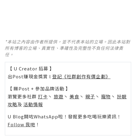
*本站之內容由作者所提供，並不代表本站的立場。因此本站對
所有博客的立場、真實性、準確性及完整性不負任何法律責
任。
【 U Creator 招募 】
出Post賺現金獎賞 l
登記《社群創作有價企劃》
【 睇Post + 參加品牌活動 】
瀏覽更多社群
打卡
丶
旅遊
丶
美食
丶
親子
丶
寵物
丶
扮靚
攻略
及
活動情報
U Blog開咗WhatsApp啦！發掘更多吃喝玩樂資訊！
Follow 我哋
！