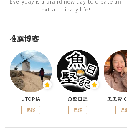
Everyday is a brand new day to create an 
extraordinary life!
推薦博客
urnal
UTOPIA
魚堅日記
追蹤
追蹤
追蹤