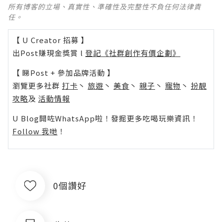
所有博客的立場、真實性、準確性及完整性不負任何法律責
任。
【 U Creator 招募 】
出Post賺現金獎賞 l
登記《社群創作有價企劃》
【 睇Post + 參加品牌活動 】
瀏覽更多社群
打卡
丶
旅遊
丶
美食
丶
親子
丶
寵物
丶
扮靚
攻略
及
活動情報
U Blog開咗WhatsApp啦！發掘更多吃喝玩樂資訊！
Follow 我哋
！
0個讚好