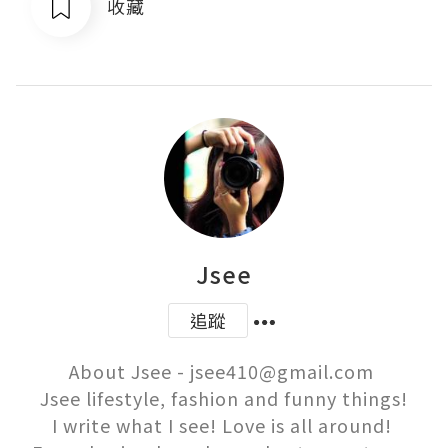
收藏
Jsee
追蹤
About Jsee - jsee410@gmail.com 

Jsee lifestyle, fashion and funny things!

I write what I see! Love is all around! 
