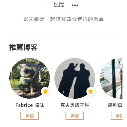
追蹤
跟未婚妻一起譜寫四分音符的樂章
推薦博客
Fabrice 嚐味
窩夫與蝦子餅
戀吃車
追蹤
追蹤
追蹤