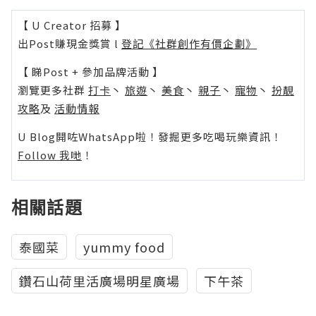
【 U Creator 招募 】
出Post賺現金獎賞 l
登記《社群創作有價企劃》
【 睇Post + 參加品牌活動 】
瀏覽更多社群
打卡
丶
旅遊
丶
美食
丶
親子
丶
寵物
丶
扮靚
攻略
及
活動情報
U Blog開咗WhatsApp啦！發掘更多吃喝玩樂資訊！
Follow 我哋
！
相關話題
泰國菜
yummy food
鑽石山荷里活廣場明星廣場
下午茶