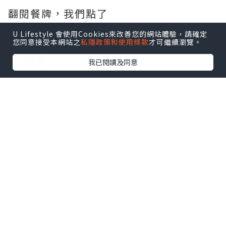
翻閱餐牌，我們點了
1）冬陰功雞翼
U Lifestyle 會使用Cookies來改善您的網站體驗，請確定
2）豬頸肉
您同意接受本網站之
私隱政策和使用條款
才可繼續瀏覽。
3）虎蝦
我已閱讀及同意
4）炒飯
5）芒果糯米飯
6）椰青+芒果沙冰
先來了冬陰功雞翼，燒雞翼，我最鐘意
食。有五大隻，原先以為冬蔭功醬鋪在雞
翼上，會一patpat。怎料吃下去有驚喜，
雞翼外層好脆，外面的雞翼也做不到。而
且，雞肉嫩口，同時沾上了少許冬蔭功
醬，微辣，但唔會食唔到。旁邊的蘿蔔絲
是減輕了罪惡感。