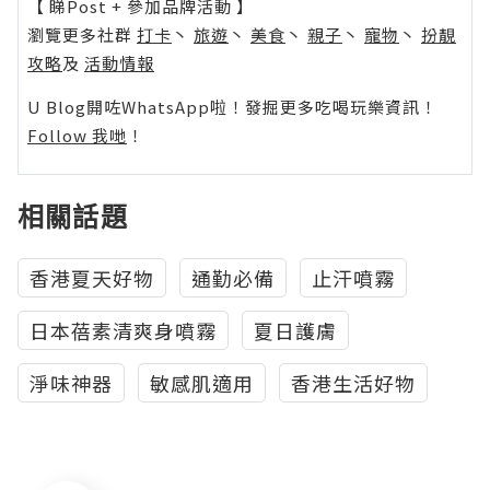
【 睇Post + 參加品牌活動 】
瀏覽更多社群
打卡
丶
旅遊
丶
美食
丶
親子
丶
寵物
丶
扮靚
攻略
及
活動情報
U Blog開咗WhatsApp啦！發掘更多吃喝玩樂資訊！
Follow 我哋
！
相關話題
香港夏天好物
通勤必備
止汗噴霧
日本蓓素清爽身噴霧
夏日護膚
淨味神器
敏感肌適用
香港生活好物