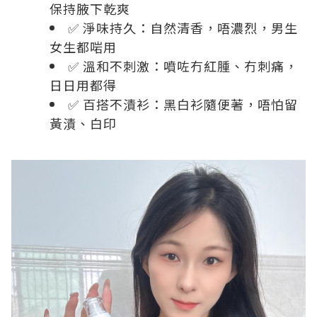
保持腋下乾爽
✅ 淨味持久：自然清香，唔濃烈，男生
女生都啱用
✅ 溫和不刺激：噴咗冇紅腫、冇刺痛，
日日用都得
✅ 百搭不漬衫：黑白衫隨便著，唔怕留
黃漬、白印