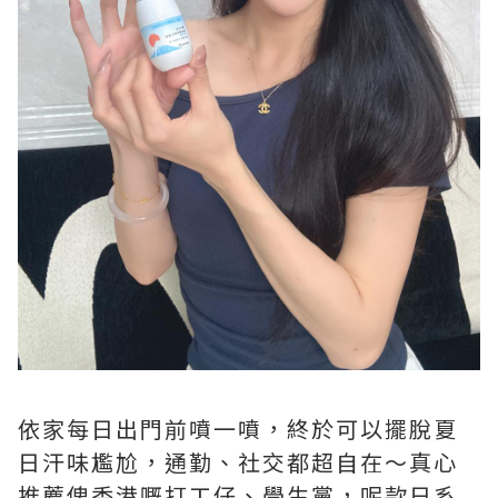
依家每日出門前噴一噴，終於可以擺脫夏
日汗味尷尬，通勤、社交都超自在～真心
推薦俾香港嘅打工仔、學生黨，呢款日系