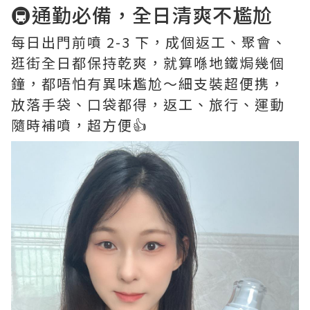
🚇通勤必備，全日清爽不尷尬
每日出門前噴 2-3 下，成個返工、聚會、
逛街全日都保持乾爽，就算喺地鐵焗幾個
鐘，都唔怕有異味尷尬～細支裝超便携，
放落手袋、口袋都得，返工、旅行、運動
隨時補噴，超方便👍