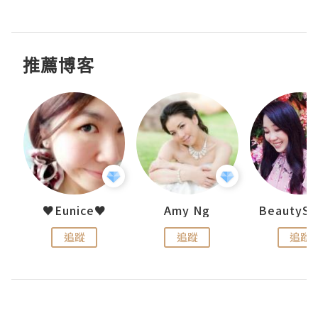
推薦博客
h 夏沫
♥Eunice♥
Amy Ng
追蹤
追蹤
追蹤