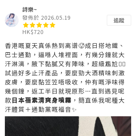
詩樂~
發佈於 2026.05.19
追蹤
HK$720
香港嘅夏天真係熱到离谱🥵成日搭地鐵、
巴士通勤，逼喺人堆裡面，冇幾分鐘就大
汗淋漓，腋下黏膩又有陣味，超級尷尬😮‍💨
試過好多止汗產品，要麼勁大酒精味刺激
皮膚，要麼黏笠笠唔吸收，仲有嘅淨味得
幾個鐘，返工半日就現原形…直到遇見呢
款
日本蓓素清爽身噴霧
，簡直係我呢種大
汗體質＋通勤黨嘅福音✨