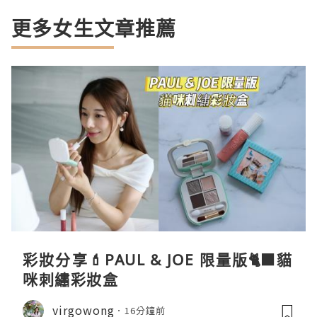
更多女生文章推薦
彩妝分享💄PAUL & JOE 限量版🐈‍⬛貓
咪刺繡彩妝盒
virgowong
16分鐘前