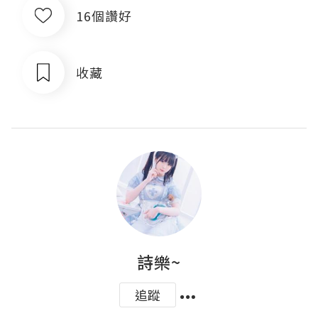
16個讚好
收藏
詩樂~
追蹤