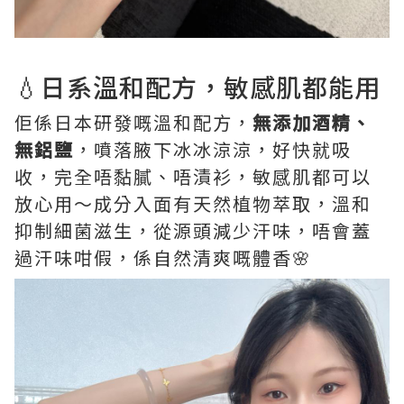
💧日系溫和配方，敏感肌都能用
佢係日本研發嘅溫和配方，
無添加酒精、
無鋁鹽
，噴落腋下冰冰涼涼，好快就吸
收，完全唔黏膩、唔漬衫，敏感肌都可以
放心用～成分入面有天然植物萃取，溫和
抑制細菌滋生，從源頭減少汗味，唔會蓋
過汗味咁假，係自然清爽嘅體香🌸