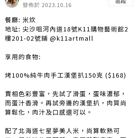
追蹤
發佈於 2023.10.16
餐廳: 米炊
地址: 尖沙咀河內道18號K11購物藝術館2
樓201-02號鋪
@k11artmall
享用的食物:
烤100%純牛肉手工漢堡扒150克 ($168)
賣相色彩豐富，先試了滑蛋，蛋味濃郁，
而蛋汁香滑。再試旁邊的漢堡扒，肉質尚
算鬆化，肉汁及口感還可以。
配了北海道七星夢美人米，尚算軟熟可