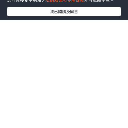
您同意接受本網站之
私隱政策和使用條款
才可繼續瀏覽。
海鮮湯拉麵 ($5000日圓)
我已閱讀及同意
湯底清澈，配料主要有龍蝦及帶子，龍蝦
肉爽口彈牙，燒過的帶子仍軟腍鮮甜，食
材相當新鮮。再加上溜心蛋及豚肉，增加
飽肚感。
服務令我們讚不絕口，有3-4名不同的服務
員招呼我們，由接待至結帳整個過程使我
們感到賓至如歸。
點擊圖片放大
+2