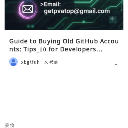
Guide to Buying Old GitHub Accou
nts: Tips_10 for Developers...
xbgtfuh
2小時前
美食