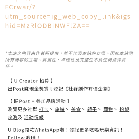
FCrwar/?
utm_source=ig_web_copy_link&igs
hid=MzRlODBiNWFlZA==
*本站之內容由作者所提供，並不代表本站的立場。因此本站對
所有博客的立場、真實性、準確性及完整性不負任何法律責
任。
【 U Creator 招募 】
出Post賺現金獎賞 l
登記《社群創作有價企劃》
【 睇Post + 參加品牌活動 】
瀏覽更多社群
打卡
丶
旅遊
丶
美食
丶
親子
丶
寵物
丶
扮靚
攻略
及
活動情報
U Blog開咗WhatsApp啦！發掘更多吃喝玩樂資訊！
Follow 我哋
！