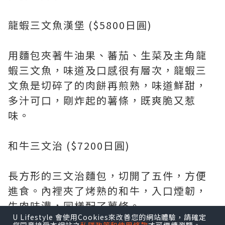
龍蝦三文魚漢堡 ($5800日圓)
用麵包夾著牛油果、蕃茄、生菜及主角龍
蝦三文魚，味道及口感很有層次，龍蝦三
文魚是切碎了的肉餅再煎熟，味道鮮甜，
多汁可口，剛炸起的薯條，既爽脆又惹
味。
和牛三文治 ($7200日圓)
長方形的三文治麵包，切開了五件，方便
進食。內裡夾了烤熟的和牛，入口煙韌，
牛肉味濃，同樣配了薯條。
U Lifestyle 會使用Cookies來改善您的網站體驗，請確定