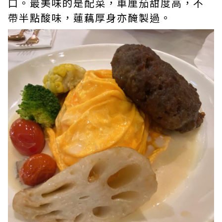
口。最美味的是配菜，車厘茄甜度高，不
帶半點酸味，蓮藕厚身亦醃製過。