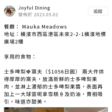
Joyful Dining
追蹤
發佈於 2023.05.02
餐廳： Mauka Meadows
地址：橫濱市西區港區未來2-2-1橫濱地標
廣場2樓
享用的食物：
士多啤梨🍓窩夫（$1056日圓） 兩大件烘
得厚厚的窩夫，放滿新鮮的士多啤梨果
肉，並淋上濃郁的士多啤梨果醬，表面再
加上一大球雲呢拿雪糕🍦及奶油，賣相吸
引，味道亦甜美。