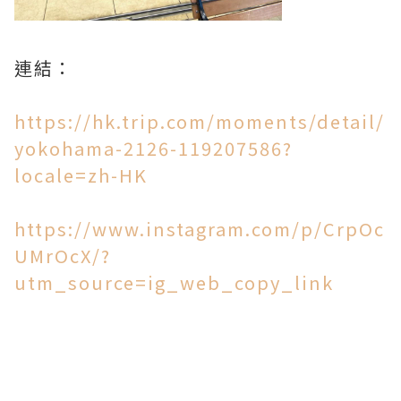
連結：
https://hk.trip.com/moments/detail/
yokohama-2126-119207586?
locale=zh-HK
https://www.instagram.com/p/CrpOc
UMrOcX/?
utm_source=ig_web_copy_link