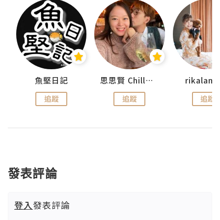
urnal
魚堅日記
思思賢 ChillMyBabe
rikala
追蹤
追蹤
追蹤
發表評論
登入
發表評論