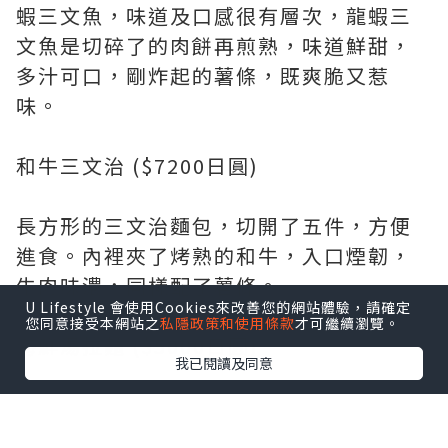
蝦三文魚，味道及口感很有層次，龍蝦三
文魚是切碎了的肉餅再煎熟，味道鮮甜，
多汁可口，剛炸起的薯條，既爽脆又惹
味。
和牛三文治 ($7200日圓)
長方形的三文治麵包，切開了五件，方便
進食。內裡夾了烤熟的和牛，入口煙韌，
牛肉味濃，同樣配了薯條。
U Lifestyle 會使用Cookies來改善您的網站體驗，請確定
您同意接受本網站之
私隱政策和使用條款
才可繼續瀏覽。
海鮮湯拉麵 ($5000日圓)
我已閱讀及同意
湯底清澈，配料主要有龍蝦及帶子，龍蝦
肉爽口彈牙，燒過的帶子仍軟腍鮮甜，食