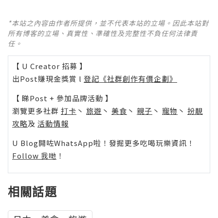
*本站之內容由作者所提供，並不代表本站的立場。因此本站對
所有博客的立場、真實性、準確性及完整性不負任何法律責
任。
【 U Creator 招募 】
出Post賺現金獎賞 l
登記《社群創作有價企劃》
【 睇Post + 參加品牌活動 】
瀏覽更多社群
打卡
丶
旅遊
丶
美食
丶
親子
丶
寵物
丶
扮靚
攻略
及
活動情報
U Blog開咗WhatsApp啦！發掘更多吃喝玩樂資訊！
Follow 我哋
！
相關話題