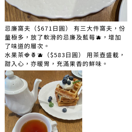
忌廉窩夫（$671日圓） 有三大件窩夫，份
量極多，放了軟滑的忌廉及藍莓🫐，增加
了味道的層次。
水果茶🍓🍍🫐（$583日圓） 用茶壺盛載，
甜入心，亦暖胃，充滿果香的鮮味。