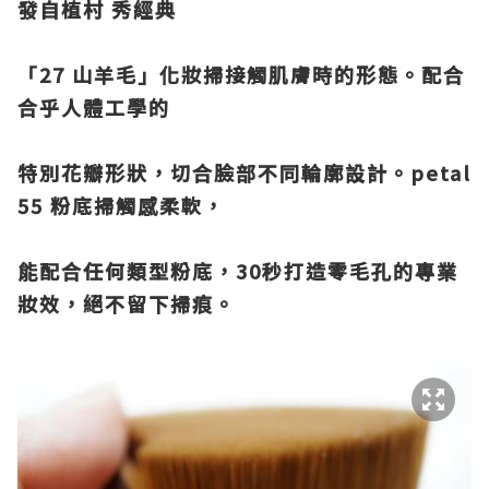
發自植村 秀經典
「
27
山羊毛」化妝掃接觸肌膚時的形態。配合
合乎人體工學的
特別花瓣形狀，切合臉部不同輪廓設計。
petal
55
粉底掃觸感柔軟，
能配合任何類型粉底，
30
秒打造零毛孔的專業
妝效，絕不留下掃痕。