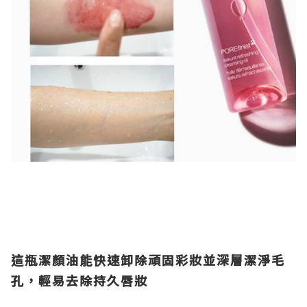
這瓶潔顏油能快速卸除頑固彩妝並深層潔淨毛
孔，輕易去除持久唇妝