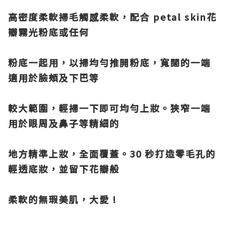
高密度柔軟掃毛觸感柔軟，配合
petal skin
花
瓣霧光粉底或
任何
粉底一起用，
以掃均勻推開粉底，寬闊的一端
適用於臉頰及下巴等
較大範圍，輕掃一下即
可均勻上妝。狹窄一端
用於眼周及鼻子等精細的
地方精準上妝，全面覆蓋。
30
秒打造零毛孔的
輕透底妝，並留下花瓣般
柔軟的無瑕美肌，大愛
!