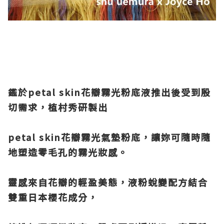
鑑於
petal skin
花瓣霧光粉底液推出後受到殷
切需求，植村秀研製出
petal skin
花瓣霧光氣墊粉底，讓妳可隨時隨
地塑造零毛孔的霧光妝感。
靈感來自花瓣的輕盈美態，液粉蛻變配方結合
雙重日本櫻花成分，