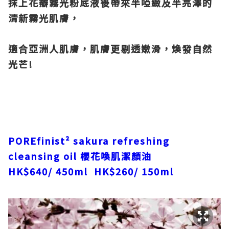
抹上花瓣霧光粉底液後帶來半啞緻及半亮澤的
清新霧光肌膚，
適合亞洲人肌膚，肌膚更剔透嫩滑，煥發自然
光芒
!
POREfinist² sakura refreshing
cleansing oil
櫻花喚肌潔顏油
HK$640/ 450ml HK$260/ 150ml