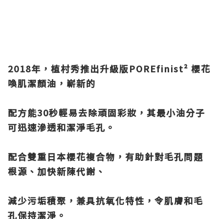
2018
年，植村秀推出升級版
POREfinist
² 櫻花
喚肌潔顏油，嶄新的
配方能
30
秒輕易去除頑固彩妝，其最小油分子
可迅速滲透和潔淨毛孔。
配合雙重日本櫻花複合物，有助針對毛孔問題
根源、加快新陳代謝、
減少污垢積聚，兼具抗氧化特性，令肌膚和毛
孔保持潔淨。