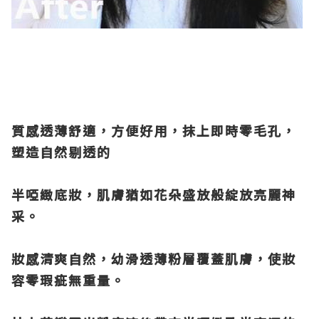
質感透薄舒適，方便好用，抹上即時零毛孔，
塑造自然剔透的
半啞緻底妝，肌膚猶如花朵盛放般綻放亮麗神
采。
妝感清爽自然，幼滑透薄粉層覆蓋肌膚，使妝
容零瑕疵無重量。