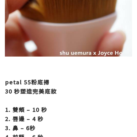
petal 55
粉底掃
30
秒塑造完美底妝
1. 雙頰
– 10
秒
2. 唇邊
– 4
秒
3. 鼻
– 6
秒
4. 前額
– 6
秒