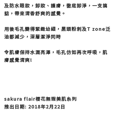
及防水眼妝，卸妝、護膚，徹底卸淨，一支搞
掂，帶來清香舒爽的感覺。
用後毛孔變得緊緻幼細，黑頭粉刺及
T zone
泛
油都減少，深層潔淨同時
令肌膚保持水潤亮澤，毛孔仿如再次呼吸，肌
膚感覺清爽
!
sakura flair
櫻花無瑕美肌糸列
推出日期
: 2018
年
2
月
22
日