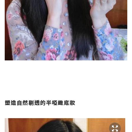
塑造自然剔透的半啞緻底妝