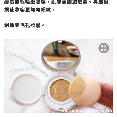
締造無瑕啞緻妝容，肌膚更剔透嫩滑。專屬粉
撲使妝容更均勻細緻，
創造零毛孔妝感。