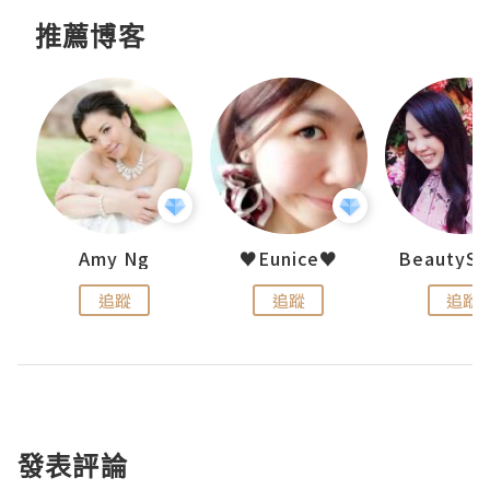
推薦博客
h 夏沫
Amy Ng
♥Eunice♥
追蹤
追蹤
追蹤
發表評論