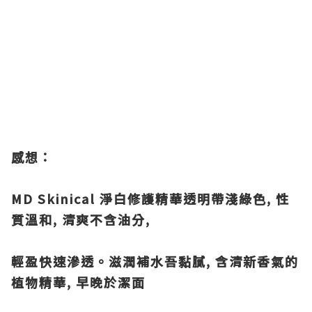
感想：
MD Skinical 淨白修護精華透明帶淺綠色, 性
質溫和, 清爽不含油分,
輕盈快速滲透。滋潤補水吾黏膩, 含清新香氣的
植物精華, 早晚於潔面