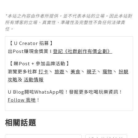
*本站之內容由作者所提供，並不代表本站的立場。因此本站對
所有博客的立場、真實性、準確性及完整性不負任何法律責
任。
【 U Creator 招募 】
出Post賺現金獎賞 l
登記《社群創作有價企劃》
【 睇Post + 參加品牌活動 】
瀏覽更多社群
打卡
丶
旅遊
丶
美食
丶
親子
丶
寵物
丶
扮靚
攻略
及
活動情報
U Blog開咗WhatsApp啦！發掘更多吃喝玩樂資訊！
Follow 我哋
！
相關話題