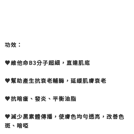
功效：
♥維他命B3分子超細，直達肌底
♥幫助產生抗衰老輔酶，延緩肌膚衰老
♥抗暗瘡、發炎、平衡油脂
♥減少黑素體傳播，使膚色均勻透亮，改善色
斑、暗啞