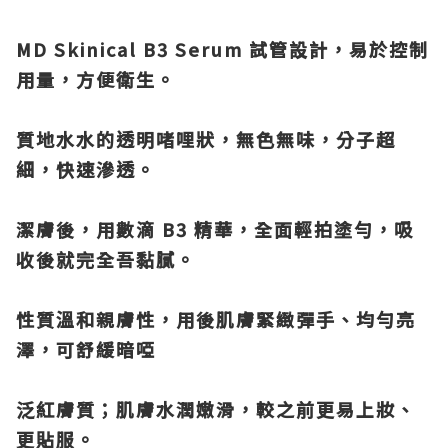
MD Skinical B3 Serum 試管設計，易於控制
用量，方便衛生。
質地水水的透明啫哩狀，無色無味，分子超
細，快速滲透。
潔膚後，用數滴 B3 精華，全面輕拍塗勻，吸
收後就完全吾黏膩。
性質溫和親膚性，用後肌膚緊緻彈手、均勻亮
澤，可舒緩暗啞
泛紅膚質；肌膚水潤嫩滑，較之前更易上妝、
更貼服。