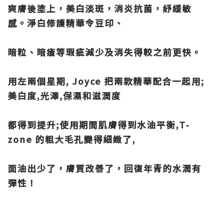
爽膚後塗上，美白淡斑，消炎抗菌，紓緩敏
感。淨白修護精華令豆印、
暗粒、暗瘡等瑕疵減少及消失得較之前更快。
用左兩個星期, Joyce 把兩款精華配合一起用;
美白度,光澤,保濕和滋潤度
都得到提升;使用期間肌膚得到水油平衡,T-
zone 的粗大毛孔變得細緻了,
面油出少了，膚質改善了，回復年青的水潤有
彈性！