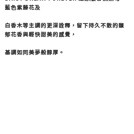
藍色紫藤花及
白香木等主調的更深
詮釋，留下持久不散的馥
郁花香與輕快甜美的感覺，
基調如同美夢般醇厚。