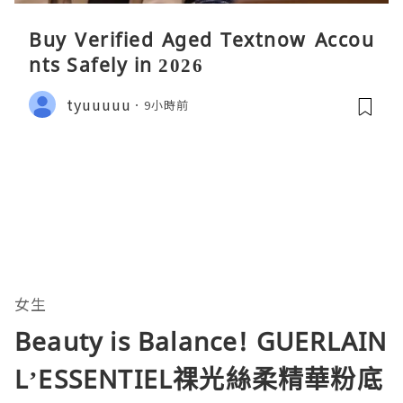
Buy Verified Aged Textnow Accou
nts Safely in 2026
tyuuuuu
9小時前
女生
Beauty is Balance! GUERLAIN
L’ESSENTIEL祼光絲柔精華粉底