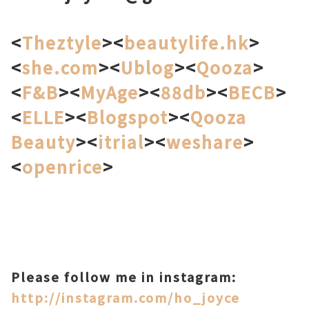
<
Theztyle
><
beautylife.hk
>
<
she.com
><
Ublog
><
Qooza
>
<
F&B
><
MyAge
><
88db
><
BECB
>
<
ELLE
><
Blogspot
><
Qooza
Beauty
><
itrial
><
weshare
>
<
openrice
>
Please follow me in instagram:
http://instagram.com/ho_joyce