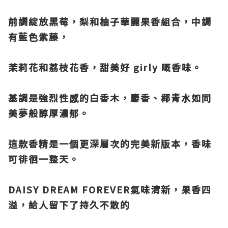
前調綻放黑莓，
梨和柚子華麗果香組合，中調
有藍色紫藤，
茉莉花和荔枝花香，甜美好 girly
嘅香味。
基調是強烈性感的白香木，
麝香、椰青水如同
美夢般醇厚濃郁。
這款香精是一個更深層次的完美新版本，香味
可徘徊一整天。
DAISY DREAM FOREVER氣味清新，果香四
溢，給人留下了持久不散的