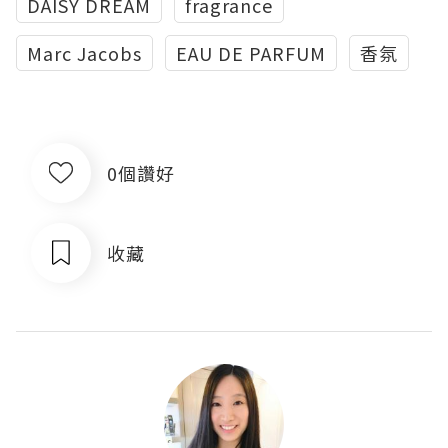
DAISY DREAM
fragrance
Marc Jacobs
EAU DE PARFUM
香氛
0個讚好
收藏