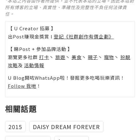
*本站之內容由作者所提供，並不代表本站的立場。因此本站對
所有博客的立場、真實性、準確性及完整性不負任何法律責
任。
【 U Creator 招募 】
出Post賺現金獎賞 l
登記《社群創作有價企劃》
【 睇Post + 參加品牌活動 】
瀏覽更多社群
打卡
丶
旅遊
丶
美食
丶
親子
丶
寵物
丶
扮靚
攻略
及
活動情報
U Blog開咗WhatsApp啦！發掘更多吃喝玩樂資訊！
Follow 我哋
！
相關話題
2015
DAISY DREAM FOREVER