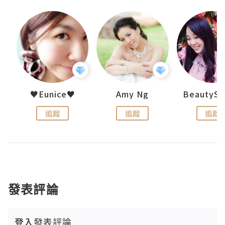
h 夏沫
♥Eunice♥
Amy Ng
追蹤
追蹤
追蹤
發表評論
登入
發表評論