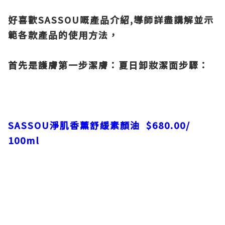
好喜歡
SASSOU
嘅產品介紹,導師詳盡講解並示
範各款產品的使用方法，
首先是護膚第一步潔膚：夏日卸妝潔面步驟：
SASSOU
淨肌香薰舒緩素顏油
$680.00/
100ml