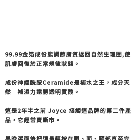
99.99金箔成份能調節膚質返回自然生理圈,使
肌膚回復於正常規律狀態。
成份神經酰胺Ceramide是補水之王，成分天
然 補濕力遠勝透明質酸。
這是2年半之前 Joyce 接觸這品牌的第二件產
品，它經常賣斷市。
早晚潔面後把適量輕按在眼、面、頸部直至完