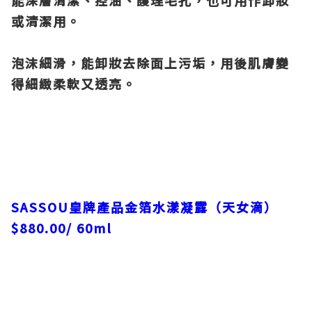
能深層清潔、控油、護理毛孔，也可用作卸妝
或清潔用。
泡沫細滑，能卸妝去除面上污垢，用後肌膚變
得細緻柔軟又透亮。
SASSOU
皇牌產品金箔水漾凝露（天女滴）
$880.00/ 60ml