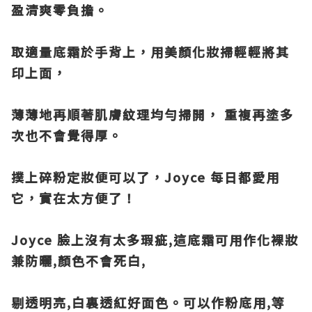
盈清爽零負擔。
取適量底霜於手背上，用美顏化妝掃輕輕將其
印上面，
薄薄地再順著肌膚紋理均勻掃開， 重複再塗多
次也不會覺得厚。
撲上碎粉定妝便可以了，Joyce 每日都愛用
它，實在太方便了！
Joyce 臉上沒有太多瑕疵,這底霜可用作化裸妝
兼防曬,顏色不會死白,
剔透明亮,白裏透紅好面色。可以作粉底用,等