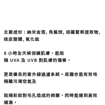
主要成份 : 納米金箔, 角鯊烷, 胡蘿蔔根提取物,
桂皮酸鹽, 氧化鈦
8 小時全天候保護肌膚，能阻
隔 UVA 及 UVB 對肌膚的傷害，
更是優良的
紫外線過濾系統。底霜亦能有效地
隔離污濁空氣及
阻隔彩妝對毛孔造成
的倒塞，同時能達到高效
補濕，