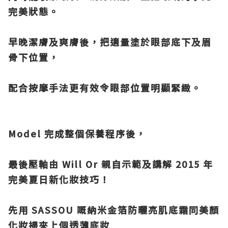
完美狀態。
早晚潔膚及爽膚後，把適量塗於眼部底下及眉
骨下位置，
配合按摩手法更有效令眼部位置明顯緊緻。
Model 完成整個保養程序後，
最後壓軸由 Will Or 親自示範及講解 2015 年
完美夏日新化妝技巧！
先用
SASSOU
嘅納米金箔防曬亮肌底霜同美顏
化妝
掃來上個透薄底妝