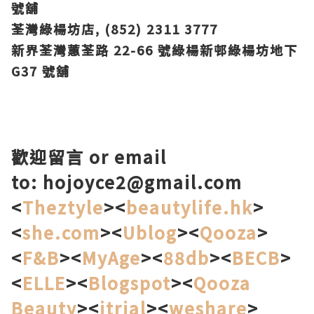
號舖
荃灣綠楊坊店, (852) 2311 3777
新界荃灣蕙荃路 22-66 號綠楊新邨綠楊坊地下
G37 號舖
歡迎留言
or email
to: hojoyce2@gmail.com
<
Theztyle
><
beautylife.hk
>
<
she.com
><
Ublog
><
Qooza
>
<
F&B
><
MyAge
><
88db
><
BECB
>
<
ELLE
><
Blogspot
><
Qooza
Beauty
><
itrial
><
weshare
>