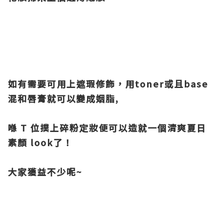
如有需要可用上遮瑕修飾，用toner或且base
混和唇膏
就可以變成姻脂,
喺 T 位撲上碎粉定妝便可以造就一個清爽夏日
素顏 look了！
大家獲益不少呢~