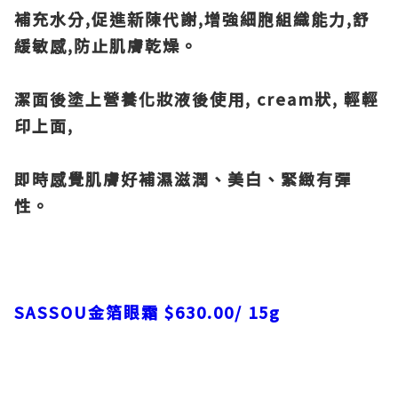
補充水分,促進新陳代謝,增強細胞組織能力,舒
緩敏感,防止肌膚乾燥。
潔面後塗上營養化妝液後使用, cream狀, 輕輕
印上面,
即時感覺肌膚好
補濕滋潤、美白、緊緻有彈
性。
SASSOU
金箔眼霜 $630.00/ 15g