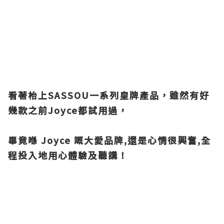
看著枱上SASSOU一系列皇牌產品，雖然有好
幾款之前Joyce都試用過，
畢竟喺 Joyce 嘅大愛品牌,還是心情很興奮,全
程投入地用心體驗及聽講！