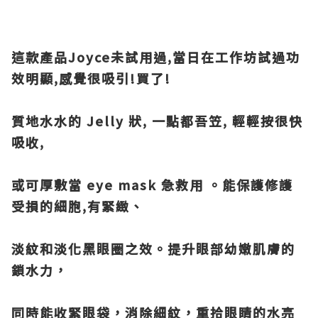
這款產品Joyce未試用過,當日在工作坊試過功
效明顯,感覺很吸引!買了!
質地水水的 Jelly 狀, 一點都吾笠, 輕輕按很快
吸收,
或可厚敷當 eye mask
急救用 。能保護修護
受損的細胞,有緊緻、
淡紋和淡化黑眼圈之效。
提升眼部幼嫩肌膚的
鎖水力，
同時能收緊眼袋，消除細紋，重拾眼睛的
水亮