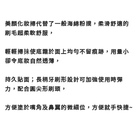
美顏化妝掃代替了一般海綿粉撲，柔滑舒適的
刷毛超柔軟舒服，
輕輕掃抺使底霜於面上均勻不留痕跡，用量小
卻令底妝自然透薄，
持久貼面；長柄牙刷形設計可加強使用時彈
力，配合圓尖形刷頭，
方便塗於嘴角及鼻翼的微細位，方便就手快捷~