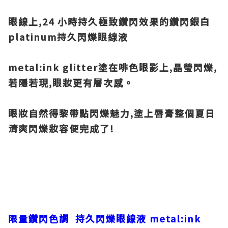
眼線上,24 小時持久極致鑽閃效果的鑽閃銀白
platinum持久閃爍眼線液
metal:ink glitter塗在啡色眼影上,晶瑩閃爍,
若隱若現,眼妝更有層次感。
眼妝自然得黎帶點閃爍魅力,塗上唇膏整個夏日
清爽閃爍妝容便完成了!
限量鑽閃色調 持久閃爍眼線液 metal:ink