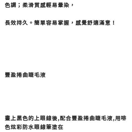
色調；柔滑質感輕易暈染，
長效持久。簡單容易掌握，感覺舒適滿意！
豐盈捲曲睫毛液
畫上黑色的上眼線後,配合豐盈捲曲睫毛液,用啡
色炫彩防水眼線筆塗在