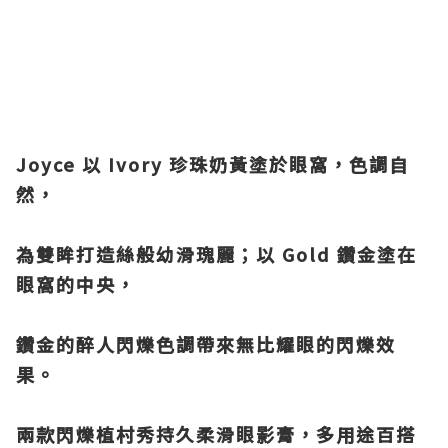
Joyce 以 Ivory 珍珠奶黃塗於眼窩，色調自
然，
為雙眸打造絲般幼滑瑰麗；
以 Gold 鑽金塗在
眼窩的中央，
鑽金的醉人閃爍色調帶來無比耀眼的閃爍效
果。
兩款閃爍植村秀持久柔滑眼影膏，多用途百搭