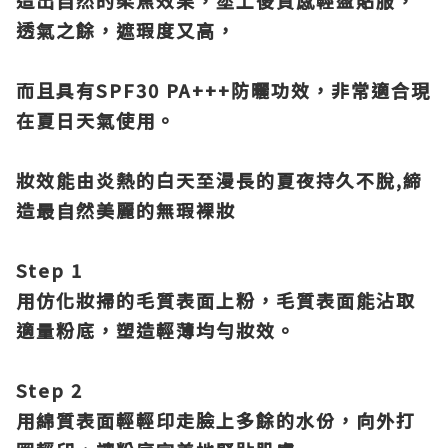
造出自然的柔焦效果，塗上後質感輕盈
貼服，
透氣之餘，遮瑕度又高，
而且具有SPF30 PA+++防曬功效，非常適合現
在夏日天氣使用。
妝效能由炎熱的白天至漫長的夏夜持久不脫,締
造最自然美
麗的無瑕裸妝
Step 1
用仿化妝掃的毛質表面上粉，毛質表面能沾取
適量粉底，塑造輕薄均勻妝效。
Step 2
用綿質表面輕輕印走臉上多餘的水份，向外打