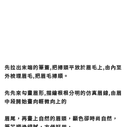
先拉出末端的筆蓋,把掃頭平放於眉毛上,由內至
外梳理眉毛,把眉毛掃順。
先先來勾畫眉形,描繪根根分明的仿真眉線,由眉
中段開始畫向輕微向上的
眉尾，再畫上自然的眉頭，顯色卻時尚自然，
筆芯順滑細膩，方便好用，