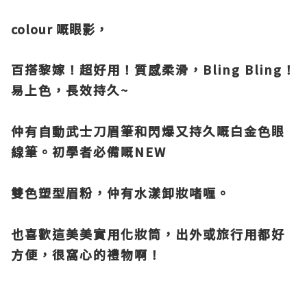
colour 嘅眼影，
百搭黎嫁！超好用！質感柔滑，Bling Bling！
易上色，長效持久~
仲有自動武士刀眉筆和閃爆又持久嘅白金色眼
線筆。初學者必備嘅NEW
雙色塑型眉粉，仲有水漾卸妝啫喱。
也喜歡這美美實用化妝筒，出外或旅行用都好
方便，很窩心的禮物啊！