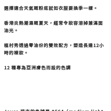
選擇適合天氣嘅粉底就如衣服要換季一樣。
香港炎熱潮濕嘅夏天，
經常令妝容
溶掉兼滿面
油光。
植村秀透過零油份的雙效配方，塑造長達12小
時的裸妝。
12 種專為亞洲膚色而設的色調