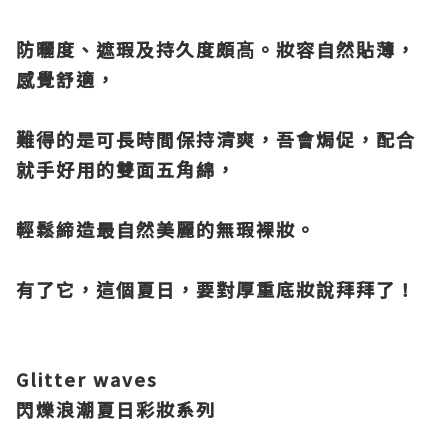
防曬度、遮瑕及持久度頗髙。妝容自然貼薄，
感覺舒適，
難得的是可長時間
保持清爽，吾會焗促，配合
就手好用的雙面五角綿，
輕鬆締造最自然美麗的
無瑕裸妝。
有了它，這個夏日，要對厚重底妝說拜拜了！
Glitter waves
閃爍浪潮夏日彩妝系列