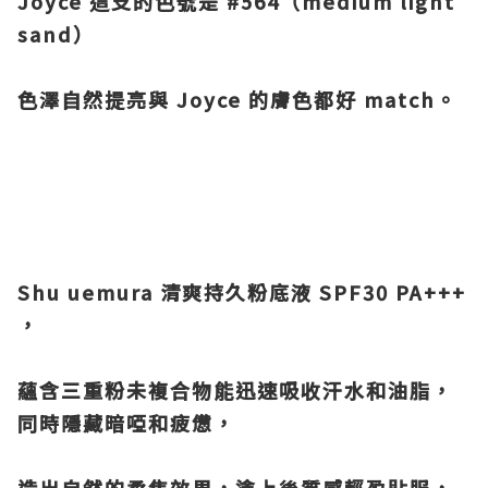
Joyce 這支的色號是 #564（medium light
sand）
色澤自然提亮與 Joyce 的膚色都好 match。
Shu uemura 清爽持久粉底液 SPF30 PA+++
，
蘊含三重粉未複合物能迅速吸收
汗水和油脂，
同時隱藏暗啞和疲憊，