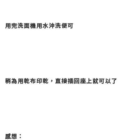
用完洗面機用水沖洗便可
稍為用乾布印乾，直接插回座上就
可以了
感想：