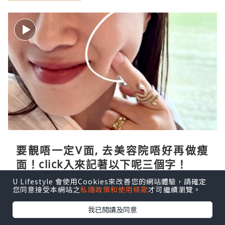
要靚唔一定V面, 去美容院唔好再做瘦
面！click入來記著以下呢三個字！
U Lifestyle 會使用Cookies來改善您的網站體驗，請確定
mingjanet
43分鐘前
您同意接受本網站之
私隱政策和使用條款
才可繼續瀏覽。
我已閱讀及同意