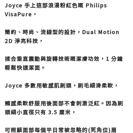
Joyce 手上這部浪漫粉紅色嘅 Philips
VisaPure，
簡約、時尚、流線型的設計，
Dual Motion
2D 淨亮科技，
揉合垂直震動與旋轉技術嘅潔膚功效，
1 分鐘
輕鬆快速潔面。
Joyce 多數用敏感肌刷頭，刷毛細滑柔軟，
觸感柔軟舒服
用後面部不會刺激泛紅。因為刷
頭細小直徑只有 3.5 厘米，
可照顧面部每個平
日常被忽略的(死角位)眉