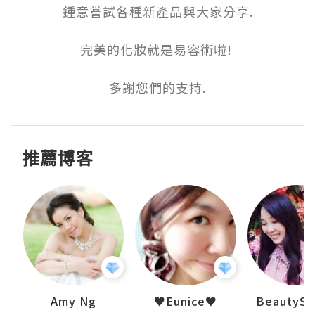
鍾意嘗試各種新產品與大家分享.

完美的化妝就是易容術啦! 

多謝您們的支持.
推薦博客
h 夏沫
Amy Ng
♥Eunice♥