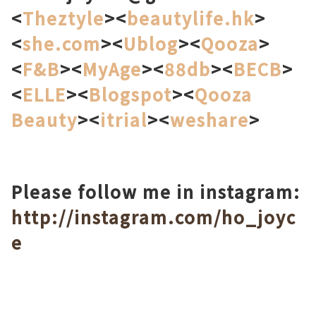
<
Theztyle
><
beautylife.hk
>
<
she.com
><
Ublog
><
Qooza
>
<
F&B
><
MyAge
><
88db
><
BECB
>
<
ELLE
><
Blogspot
><
Qooza
Beauty
><
itrial
><
weshare
>
Please follow me in instagram:
http://instagram.com/ho_joyc
e