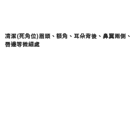
凊潔
(死角位)眉頭、額角、耳朵背後、鼻翼兩側、
唇邊等微細處