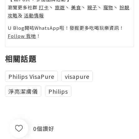
瀏覽更多社群
打卡
丶
旅遊
丶
美食
丶
親子
丶
寵物
丶
扮靚
攻略
及
活動情報
U Blog開咗WhatsApp啦！發掘更多吃喝玩樂資訊！
Follow 我哋
！
相關話題
Philips VisaPure
visapure
淨亮潔膚儀
Philips
0個讚好