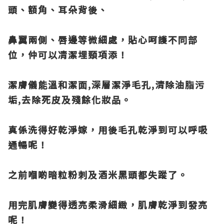
頭、額角、耳朵背後、
鼻翼兩側、唇邊等微細處，
貼心呵護不同部
位，仲可以凊潔埋頸項添！
潔膚儀能溫和潔面,深層潔淨毛孔,清除油脂污
垢,去除死皮及殘餘化妝品。
真係洗得好乾淨嫁，用後毛孔乾淨到可以呼吸
通暢呢！
之前嗰啲暗粒粉刺及
酒米黑頭都失蹤了。
用完肌膚變得透亮柔滑細緻，肌膚乾淨到發亮
呢！