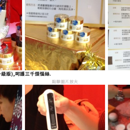
升級版),呵護三千煩惱絲.
點擊圖片放大