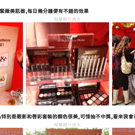
N面部緊緻美肌器,每日幾分鐘便有不錯的效果
點擊圖片放大
r 的化妝品特別是眼影和唇彩套裝的顏色很美,可惜抽不中獎,看來我會
點擊圖片放大