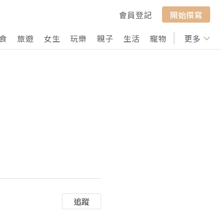
會員登記
開始撰寫
食
旅遊
女生
玩樂
親子
生活
寵物
行山
更多
打卡
追蹤