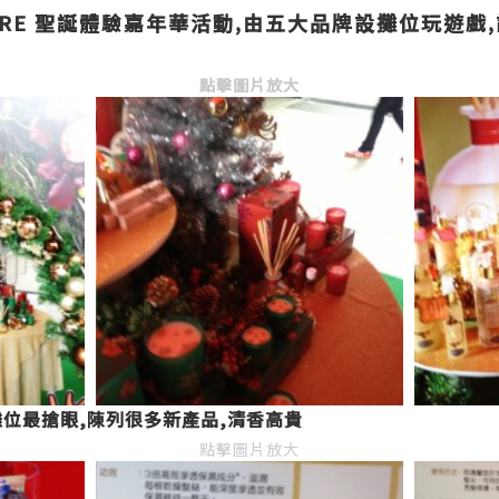
RE 聖誕體驗嘉年華活動,由五大品牌設攤位玩遊戲,試
點擊圖片放大
elyn的攤位最搶眼,陳列很多新產品,清香高貴
點擊圖片放大