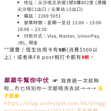
地址：
尖沙咀北京道1號8樓802室 (港鐵
尖沙咀C1出口 / 尖東站 L5出口)
電話：2269 5051
營業時間：星期一至日 12:00 – 15:00
18:00 – 23:30
付款方式：Visa, Master, UnionPay,
JBL, 現金
**匯豐 / 恆生信用卡有
(消費$500以
9折
上)，或者係FB post相打卡都有
。
9折
犀犀牛幫你中伏
☞
我食過一次就夠
啦...冇乜特別你一次都唔洗去試→→→
玉
子造屋
https://blog.ulifestyle.com.hk/blogg
er/journey2west/2017/07/玉子造屋