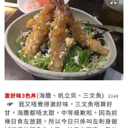
(海膽、帆立貝、三文魚)
激好味3色丼
$148
☞
我又唔覺得激好味，三文魚唔算好
甘，海膽都唔太甜，中等級數啦。因為前
幾日食左放題，所以今日只係叫左刺身飯