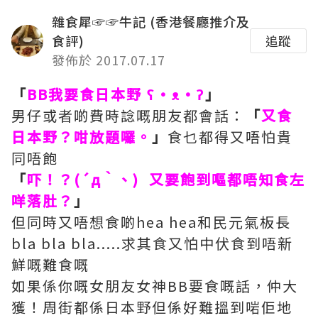
雜食犀☞☞牛記 (香港餐廳推介及
食評)
追蹤
發佈於 2017.07.17
「
BB我要食日本野 ʕ•ᴥ•ʔ
」
男仔或者啲費時諗嘅朋友都會話：
「
又食
日本野？咁放題囉。
」
食乜都得又唔怕貴
同唔飽
「
吓！？(´д｀、) 又要飽到嘔都唔知食左
咩落肚？
」
但同時又唔想食啲hea hea和民元氣板長
bla bla bla.....求其食又怕中伏食到唔新
鮮嘅難食嘅
如果係你嘅女朋友女神BB要食嘅話，仲大
獲！周街都係日本野但係好難搵到啱佢地