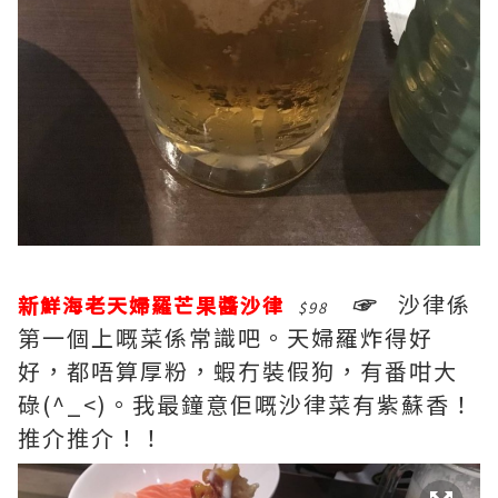
☞
沙律係
新鮮海老天婦羅芒果醬沙律
$98
第一個上嘅菜係常識吧。天婦羅炸得好
好，都唔算厚粉，蝦冇裝假狗，有番咁大
碌(^_<)。我最鐘意佢嘅沙律菜有紫蘇香！
推介推介！！