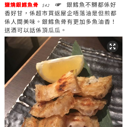
☞
銀鱈魚不嬲都係好
鹽燒銀鱈魚骨
$42
香好甘，係超市買返屋企唔落油是但煎都
係人間美味。銀鱈魚骨有更加多魚油香！
送酒可以話係頂瓜瓜。