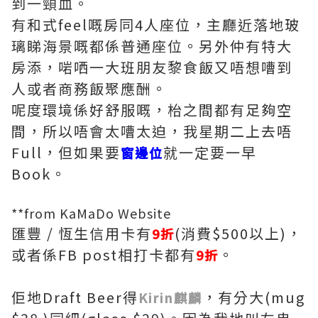
到一頸血。
有和式feel嘅房同4人座位，主廳近落地玻
璃睇海景嘅都係普通座位。另外仲有特大
房添，啱哂一大班朋友黎食飯又唔想嘈到
人或者商務飯聚應酬。
呢度環境係好舒服嘅，枱之間都有足夠空
間，所以唔會太嘈太迫，我星期二上去唔
Full，但如果要
就一定要一早
窗邊位
Book。
**from KaMaDo Website
匯豐 / 恆生信用卡有
(消費$500以上)，
9折
或者係FB post相打卡都有
。
9折
佢地Draft Beer得
，有分大(mug
Kirin麒麟