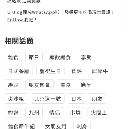
攻略
及
活動情報
U Blog開咗WhatsApp啦！發掘更多吃喝玩樂資訊！
Follow 我哋
！
相關話題
雜食
節日
識飲識食
享受
日式餐廳
慶祝生日
食評
犀犀牛
壽司
朋友聚會
美食
應酬
尖沙咀
北京道一號
日本
朋友
約會
九州
情侶
串燒
火間土
雜食犀牛記
女朋友用
刺身