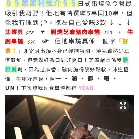
§
§
犀犀利推介
§
§
日式串燒係今餐最
吸引我嘅野！佢地有特選嘅5串同10串，但
係我冇理到 ;P，揀左自己愛嘅3款 ↓ ↓ ↓
+
北寄貝
照燒芝麻豬肉串燒
牛
+
$38
$23
☞
佢地串燒真係一個字
脷串燒
「好
$20
食！」
北寄貝串燒本身已經夠特別，燒完雖然少左
最
佢嘅鮮，但竟然好香口同好爽口！芝麻豬肉係我
推薦
嘅，因為芝麻香，豬肉脆得黎好鬆軟，味道極
一 ‧ 啲 ‧ 都 ‧ 唔 ‧
佳！牛脷好厚身，但
UN！
下次黎我剩食串燒都得
YEAH