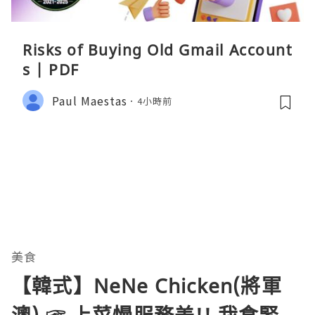
Risks of Buying Old Gmail Account
s | PDF
Paul Maestas
4小時前
美食
【韓式】NeNe Chicken(將軍