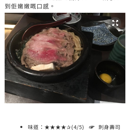
到佢嫩嫩嘅口感。
味道：★★★★✰(4/5)
☞
刺身壽司