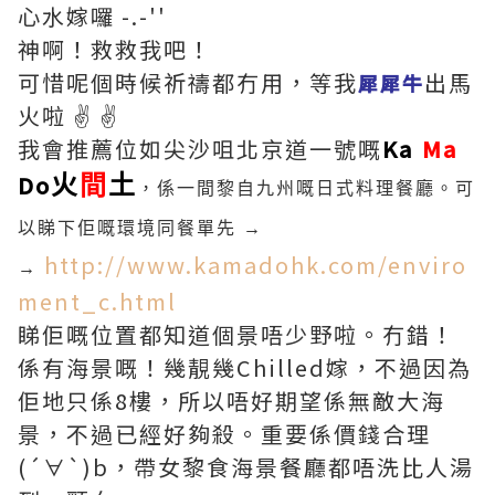
心水嫁囉 -.-''
神啊！救救我吧！
可惜呢個時候祈禱都冇用，等我
出馬
犀犀牛
火啦 ✌ ✌
我會推薦位如尖沙咀北京道一號嘅
Ka
Ma
Do
火
間
土
，係一間黎自九州嘅日式料理餐廳。可
以睇下佢嘅環境同餐單先 →
http://www.kamadohk.com/enviro
→
ment_c.html
睇佢嘅位置都知道個景唔少野啦。冇錯！
係有海景嘅！幾靚幾Chilled嫁，不過因為
佢地只係8樓，所以唔好期望係無敵大海
景，不過已經好夠殺。重要係價錢合理
(´∀`)b，帶女黎食海景餐廳都唔洗比人湯