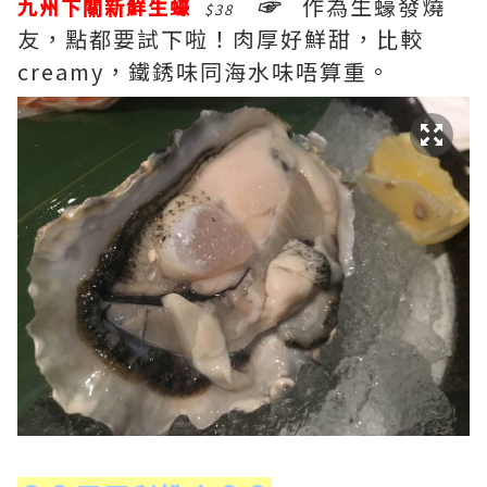
☞
作為生蠔發燒
九州下關新鮮生蠔
$38
友，點都要試下啦！肉厚好鮮甜，比較
creamy，鐵銹味同海水味唔算重。