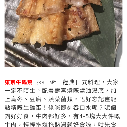
☞
經典日式料理，大家
東京牛鍋燒
$98
一定不陌生。配着壽喜燒嘅醬油湯底，加
上烏冬、豆腐、蔬菜菌類，唔好忘記畫龍
點精嘅生雞蛋！係咪即刻吞口水呢？呢個
鍋好好食，牛肉都好多，有4-5塊大大件嘅
牛肉，輕輕拖幾拖熱湯就好食啦，咁先食