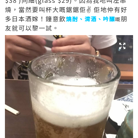
$38 )同細(glass $29)。因為我地叫左串
燒，當然要叫杯大嘅鋸鋸佢✌ 佢地仲有好
多日本酒嫁！鐘意飲
朋
燒酎、清酒、吟釀
嘅
友就可以黎一試。