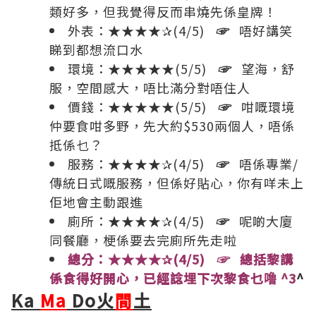
類好多，但我覺得反而串燒先係皇牌！
外表：★★★★✰(4/5)
☞
唔好講笑
睇到都想流口水
環境：★★★★★(5/5)
☞
望海，舒
服，空間感大，唔比滿分對唔住人
價錢：★★★★★(5/5)
☞
咁嘅環境
仲要食咁多野，先大約$530兩個人，唔係
抵係乜？
服務：★★★★✰(4/5)
☞
唔係專業/
傳統日式嘅服務，但係好貼心，你有咩未上
佢地會主動跟進
廁所：★★★★✰(4/5)
☞
呢啲大廈
同餐廳，梗係要去完廁所先走啦
總分：★★★★✰(4/5)
☞
總括黎講
係食得好開心，已經諗埋下次黎食乜噜 ^3
^
Ka
Ma
Do
火
間
土