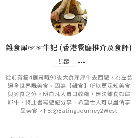
雜食犀☞☞牛記 (香港餐廳推介及食評)
追蹤
從前有隻4個胃嘅90後大食犀犀牛去西遊，為左食
遍全世界嘅美食。因為【雜食】所以更深知美食
與劣食之分。明白凡人胃口較細，無法雜食如犀
犀牛，特此書寫遊記分享，希望世人可以盡情享
受美食。FB:@EatingJourney2West