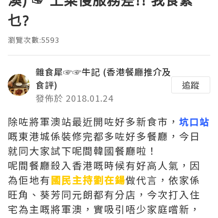
澳) ☞ 上菜慢服務差!! 我食緊
乜?
瀏覽次數:5593
雜食犀☞☞牛記 (香港餐廳推介及
食評)
追蹤
發佈於 2018.01.24
除咗將軍澳站最近開咗好多新食市，
坑口站
嘅東港城係裝修完都多咗好多餐廳，今日
就同大家試下呢間韓國餐廳啦！
呢間餐廳殺入香港嘅時候有好高人氣，因
為佢地有
國民主持劉在鍚
做代言，依家係
旺角、葵芳同元朗都有分店，今次打入住
宅為主嘅將軍澳，實吸引唔少家庭嚐新，