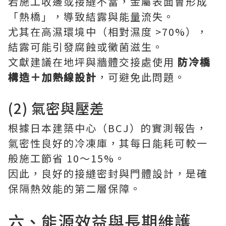
若施工收邊或接縫不當，金屬表面會形成
「熱橋」，導致結露與能量流失。
尤其在高濕環境中（相對濕度 >70%），
結露可能引發腐蝕或黴菌滋生。
文獻建議在地坪與牆體交接處使用
防冷橋
構造＋加熱線設計
，可避免此問題。
(2) 氣密與壓差
根據日本建築中心（BCJ）的實測報告，
氣密性良好的冷凍庫，其每日能耗可較一
般施工節省 10～15%。
因此，良好的接縫密封與門體設計，是確
保隔熱效能的第二層保障。
六、能源效益與長期維護