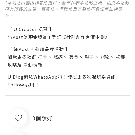
*本站之內容由作者所提供，並不代表本站的立場。因此本站對
所有博客的立場、真實性、準確性及完整性不負任何法律責
任。
【 U Creator 招募 】
出Post賺現金獎賞 l
登記《社群創作有價企劃》
【 睇Post + 參加品牌活動 】
瀏覽更多社群
打卡
丶
旅遊
丶
美食
丶
親子
丶
寵物
丶
扮靚
攻略
及
活動情報
U Blog開咗WhatsApp啦！發掘更多吃喝玩樂資訊！
Follow 我哋
！
0個讚好