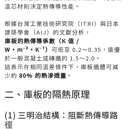
溫芯材則決定熱傳導性能。
根據台灣工業技術研究院（ITRI）與日本
建築學會（AIJ）的文獻分析，
庫板的熱傳導係數（K 值 /
W·m⁻²·K⁻¹）
可低至 0.2～0.35，遠優
於一般混凝土或磚牆的 1.5～2.0。
這表示在相同溫差條件下，庫板牆體可減
少約
80% 的熱滲透量
。
二、庫板的隔熱原理
(1) 三明治結構：阻斷熱傳導路
徑