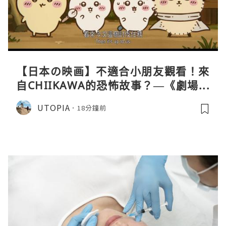
【日本の映画】不適合小朋友觀看！來
自CHIIKAWA的恐怖故事？—《劇場版
CHIIKAWA 人魚島的秘密》
UTOPIA
18分鐘前