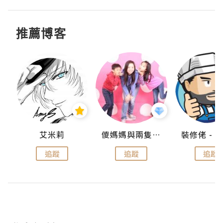
推薦博客
點滴
艾米莉
儍媽媽與兩隻小魔怪之家
追蹤
追蹤
追蹤