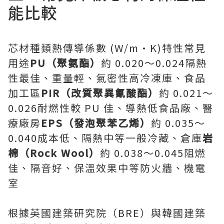
能比較
芯材種類熱傳導係數 (W/m·K)特性常見
用途
PU（聚氨酯）
約 0.020～0.024隔熱
性最佳、重量輕、氣密性高冷凍庫、食品
加工區
PIR（改質聚異氰酸酯）
約 0.021～
0.026耐燃性較 PU 佳、導熱低食品廠、醫
療廠房
EPS（發泡聚苯乙烯）
約 0.035～
0.040成本低、隔熱中等一般冷藏、倉庫
岩
棉（Rock Wool）
約 0.038～0.045阻燃
佳、隔音好、保溫效果中等防火牆、機電
室
根據英國建築研究院（BRE）與韓國建築