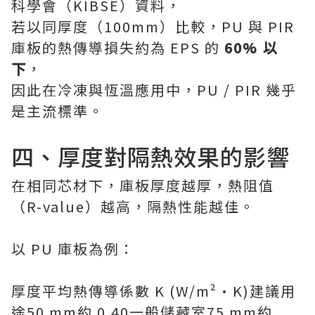
科學會（KIBSE）資料，
若以同厚度（100mm）比較，PU 與 PIR
庫板的熱傳導損失約為 EPS 的
60% 以
下
，
因此在冷凍與恆溫應用中，PU / PIR 幾乎
是主流標準。
四、厚度對隔熱效果的影響
在相同芯材下，庫板厚度越厚，熱阻值
（R-value）越高，隔熱性能越佳。
以 PU 庫板為例：
厚度平均熱傳導係數 K (W/m²·K)建議用
途50 mm約 0.40一般儲藏室75 mm約