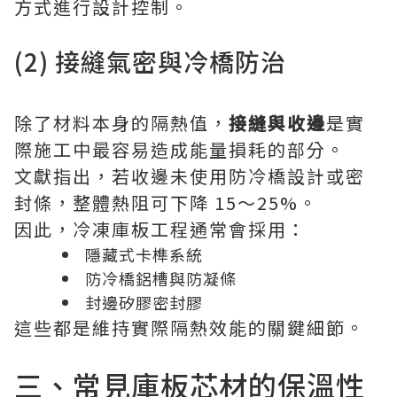
方式進行設計控制。
(2) 接縫氣密與冷橋防治
除了材料本身的隔熱值，
接縫與收邊
是實
際施工中最容易造成能量損耗的部分。
文獻指出，若收邊未使用防冷橋設計或密
封條，整體熱阻可下降 15～25%。
因此，冷凍庫板工程通常會採用：
隱藏式卡榫系統
防冷橋鋁槽與防凝條
封邊矽膠密封膠
這些都是維持實際隔熱效能的關鍵細節。
三、常見庫板芯材的保溫性