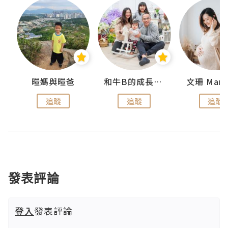
 Swan
暟媽與暟爸
和牛B的成長日記
文珊 ManS
追蹤
追蹤
追蹤
發表評論
登入
發表評論