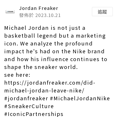
Jordan Freaker
追蹤
發佈於 2023.10.21
Michael Jordan is not just a
basketball legend but a marketing
icon. We analyze the profound
impact he's had on the Nike brand
and how his influence continues to
shape the sneaker world.
see here:
https://jordanfreaker.com/did-
michael-jordan-leave-nike/
#jordanfreaker #MichaelJordanNike
#SneakerCulture
#IconicPartnerships