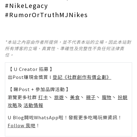
#NikeLegacy
#RumorOrTruthMJNikes
*本站之內容由作者所提供，並不代表本站的立場。因此本站對
所有博客的立場、真實性、準確性及完整性不負任何法律責
任。
【 U Creator 招募 】
出Post賺現金獎賞 l
登記《社群創作有價企劃》
【 睇Post + 參加品牌活動 】
瀏覽更多社群
打卡
丶
旅遊
丶
美食
丶
親子
丶
寵物
丶
扮靚
攻略
及
活動情報
U Blog開咗WhatsApp啦！發掘更多吃喝玩樂資訊！
Follow 我哋
！