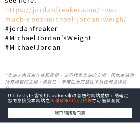
see here:
https://jordanfreaker.com/how-
much-does-michael-jordan-weigh/
#jordanfreaker
#MichaelJordan'sWeight
#MichaelJordan
*本站之內容由作者所提供，並不代表本站的立場。因此本站對
所有博客的立場、真實性、準確性及完整性不負任何法律責
任。
U Lifestyle 會使用Cookies來改善您的網站體驗，請確定
您同意接受本網站之
私隱政策和使用條款
才可繼續瀏覽。
【 U Creator 招募 】
出Post賺現金獎賞 l
登記《社群創作有價企劃》
我已閱讀及同意
【 睇Post + 參加品牌活動 】
瀏覽更多社群
打卡
丶
旅遊
丶
美食
丶
親子
丶
寵物
丶
扮靚
攻略
及
活動情報