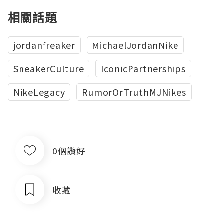
相關話題
jordanfreaker
MichaelJordanNike
SneakerCulture
IconicPartnerships
NikeLegacy
RumorOrTruthMJNikes
0個讚好
收藏