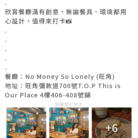
.
欣賞餐廳滿有創意，無論餐具、環境都用
心設計，值得來打卡📸
.
.
.
.
.
餐廳：No Money So Lonely (旺角)
地址：旺角彌敦道700號T.O.P This is
Our Place 4樓406-408號舖
點擊圖片放大
+6