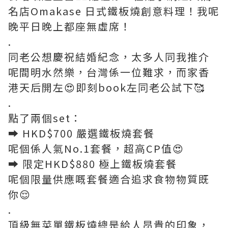
名店Omakase 日式鐵板燒創意料理！我呢
晚平日晚上都座無虛席！
.
同老公想慶祝結婚紀念，太多人同我推介
呢間明水然樂，台灣係一位難求，而家香
港天后開左😍即刻book左同老公試下🥰
.
點了兩個set：
➡️ HKD$700 嚴選鐵板燒套餐
呢個係人氣No.1套餐，超高CP值😍
➡️ 限定HKD$880 極上鐵板燒套餐
呢個限量供應嘅套餐適合追求食物物質既
你😌
.
頂級無菜單鐵板燒總是給人昂貴的印象，