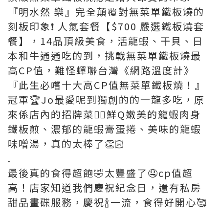
『明水然 樂』完全顛覆對無菜單鐵板燒的
刻板印象❗️ 人氣套餐【$700 嚴選鐵板燒套
餐】，14品頂級美食，活龍蝦、干貝、日
本和牛通通吃的到，挑戰無菜單鐵板燒最
高CP值，難怪蟬聯台灣《網路溫度計》
『此生必嚐十大高CP值無菜單鐵板燒！』
冠軍🏆Jo最愛呢到獨創的的一龍多吃，原
來係店內的招牌菜👍🏻鮮Q嫩美的龍蝦肉身
鐵板煎、濃郁的龍蝦膏蛋捲、美味的龍蝦
味噌湯，真的太棒了👏🏻
.
最後真的食得超飽🤣太豐盛了🤤cp值超
高！店家知道我們慶祝紀念日，還有私房
甜品畫碟服務，慶祝🍾一流，食得好開心🥰
.