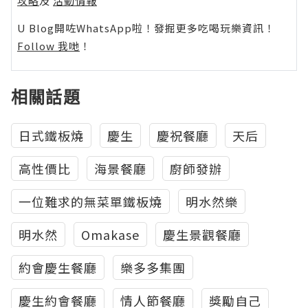
攻略
及
活動情報
U Blog開咗WhatsApp啦！發掘更多吃喝玩樂資訊！
Follow 我哋
！
相關話題
日式鐵板燒
慶生
慶祝餐廳
天后
高性價比
海景餐廳
廚師發辦
一位難求的無菜單鐵板燒
明水然樂
明水然
Omakase
慶生景觀餐廳
約會慶生餐廳
樂多多集團
慶生約會餐廳
情人節餐廳
獎勵自己