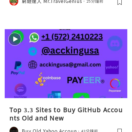
窮遊達人 Mr.TravelGenius
25分鐘前
Top 3.3 Sites to Buy GitHub Accou
nts Old and New
Buy Old Yahoo Accoun
43分鐘前