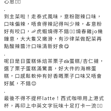
心思👍🏻
.
到主菜啦！走泰式風味，意粉甜辣口味，
口味偏辣，唔食得辣記得叫少辣，🍝意粉
好有咬口，🦐虎蝦燒得不錯👍🏻燒春雞jo幾
鐘意，大大隻又嫩滑，有沙律菜做配菜再
點酸辣醬汁口味清新好食😋
.
呢日是日蛋糕係焙茶栗子🍰蛋糕/杏仁撻，
選了栗子蛋糕滿驚喜，好大件的海棉蛋
糕，口感鬆軟仲有好香嘅栗子口味又唔會
好膩，不錯😌
.
最後不得不提杯latte！西式咖啡用上港式
杯，再印上中英文字玩味十足打卡一流👍🏻