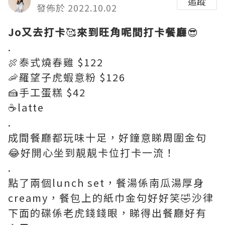
追蹤
發佈於 2022.10.02
Jo又去打卡
🥰
來到旺角呢間打卡餐廳
😎
.
🍖泰式燒春雞 $122
🦐羅望子虎蝦意粉 $126
🍰手工蛋糕 $42
☕️latte
.
成間餐廳都玩味十足，好鐘意睇周圍金句
😂好開心坐到靚靚卡位打卡一流！
.
點了兩個lunch set，餐湯係南瓜湯厚身
creamy，餐包上的紙巾金句好好笑🤣沙律
下面的碟係老虎錢錢眼，睇得出餐廳好有