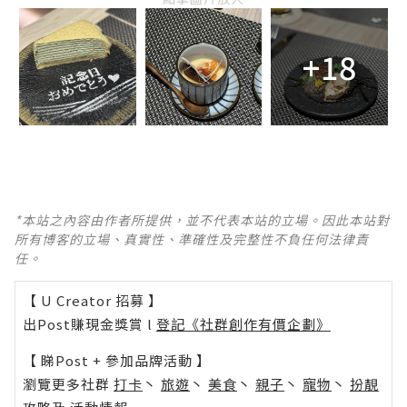
+18
*本站之內容由作者所提供，並不代表本站的立場。因此本站對
所有博客的立場、真實性、準確性及完整性不負任何法律責
任。
【 U Creator 招募 】
出Post賺現金獎賞 l
登記《社群創作有價企劃》
【 睇Post + 參加品牌活動 】
瀏覽更多社群
打卡
丶
旅遊
丶
美食
丶
親子
丶
寵物
丶
扮靚