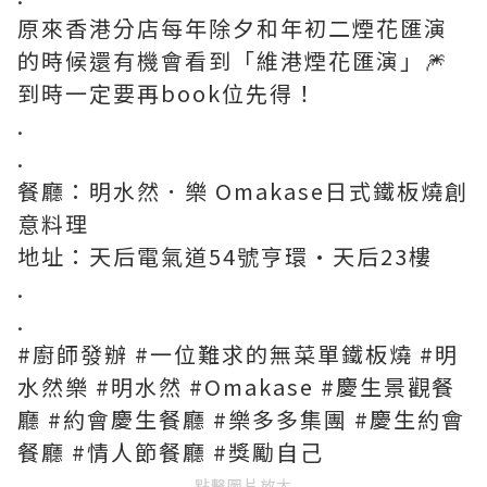
原來香港分店每年除夕和年初二煙花匯演
的時候還有機會看到「維港煙花匯演」🎆
到時一定要再book位先得！
.
.
餐廳：明水然．樂 Omakase日式鐵板燒創
意料理
地址：天后電氣道54號亨環·天后23樓
.
.
#廚師發辦 #一位難求的無菜單鐵板燒 #明
水然樂 #明水然 #Omakase #慶生景觀餐
廳 #約會慶生餐廳 #樂多多集團 #慶生約會
餐廳 #情人節餐廳 #獎勵自己
點擊圖片放大