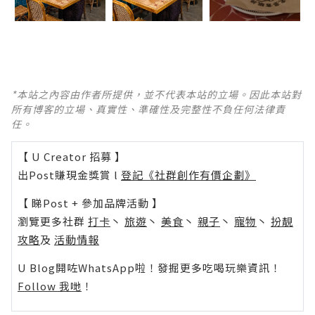
*本站之內容由作者所提供，並不代表本站的立場。因此本站對
所有博客的立場、真實性、準確性及完整性不負任何法律責
任。
【 U Creator 招募 】
出Post賺現金獎賞 l
登記《社群創作有價企劃》
【 睇Post + 參加品牌活動 】
瀏覽更多社群
打卡
丶
旅遊
丶
美食
丶
親子
丶
寵物
丶
扮靚
攻略
及
活動情報
U Blog開咗WhatsApp啦！發掘更多吃喝玩樂資訊！
Follow 我哋
！