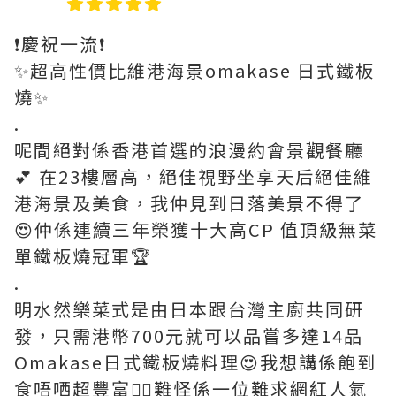
❗️慶祝一流❗️
✨超高性價比維港海景omakase 日式鐵板
燒✨
.
呢間絕對係香港首選的浪漫約會景觀餐廳
💕 在23樓層高，絕佳視野坐享天后絕佳維
港海景及美食，我仲見到日落美景不得了
😍仲係連續三年榮獲十大高CP 值頂級無菜
單鐵板燒冠軍🏆
.
明水然樂菜式是由日本跟台灣主廚共同研
發，只需港幣700元就可以品嘗多達14品
Omakase日式鐵板燒料理😍我想講係飽到
食唔哂超豐富👍🏻難怪係一位難求網紅人氣