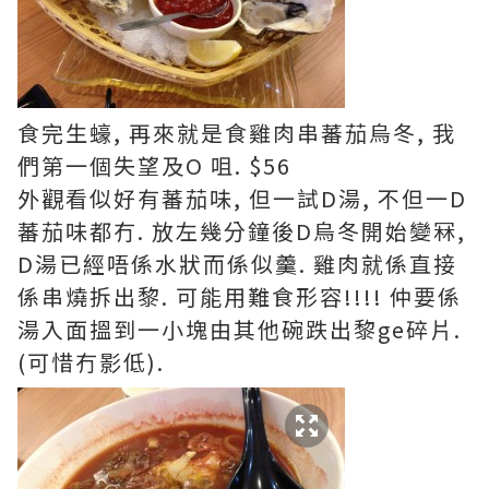
食完生蠔, 再來就是食雞肉串蕃茄烏冬, 我
們第一個失望及O 咀. $56
外觀看似好有蕃茄味, 但一試D湯, 不但一D
蕃茄味都冇. 放左幾分鐘後D烏冬開始變冧,
D湯已經唔係水狀而係似羹. 雞肉就係直接
係串燒拆出黎. 可能用難食形容!!!! 仲要係
湯入面搵到一小塊由其他碗跌出黎ge碎片.
(可惜冇影低).