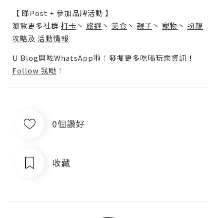
【 睇Post + 參加品牌活動 】
瀏覽更多社群
打卡
丶
旅遊
丶
美食
丶
親子
丶
寵物
丶
扮靚
攻略
及
活動情報
U Blog開咗WhatsApp啦！發掘更多吃喝玩樂資訊！
Follow 我哋
！
0個讚好
收藏