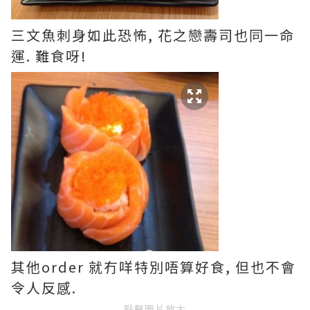
三文魚刺身如此恐怖, 花之戀壽司也同一命
運. 難食呀!
其他order 就冇咩特別唔算好食, 但也不會
令人反感.
點擊圖片放大