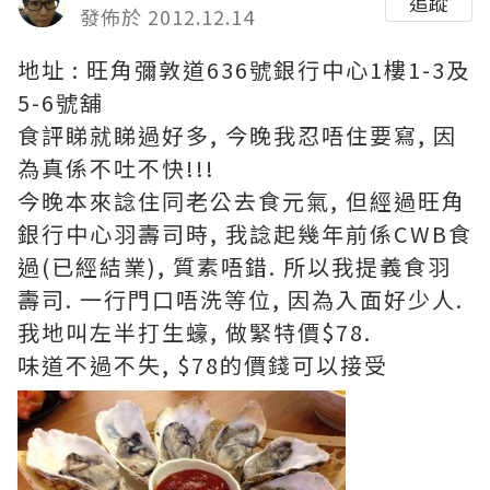
追蹤
發佈於 2012.12.14
地址 : 旺角彌敦道636號銀行中心1樓1-3及
5-6號舖
食評睇就睇過好多, 今晚我忍唔住要寫, 因
為真係不吐不快!!!
今晚本來諗住同老公去食元氣, 但經過旺角
銀行中心羽壽司時, 我諗起幾年前係CWB食
過(已經結業), 質素唔錯. 所以我提義食羽
壽司. 一行門口唔洗等位, 因為入面好少人.
我地叫左半打生蠔, 做緊特價$78.
味道不過不失, $78的價錢可以接受