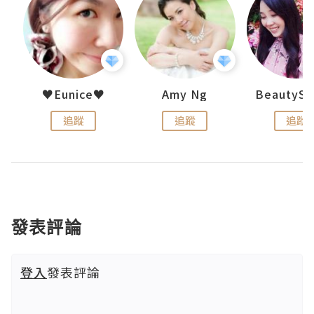
h 夏沫
♥Eunice♥
Amy Ng
追蹤
追蹤
追蹤
發表評論
登入
發表評論