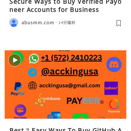
Secure Ways to Buy Verified Payo
neer Accounts for Business
abusmm.com
14分鐘前
Best 7 Easy Ways To Buy GitHub A