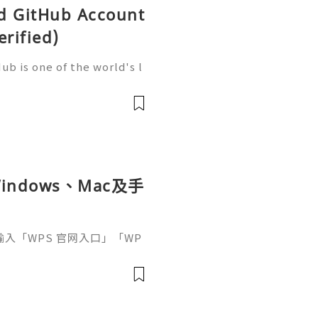
ld GitHub Account
erified)
b is one of the world's l
elopment, trusted by mill
artups, and open-source c
ndows、Mac及手
接輸入「WPS 官网入口」「WP
中往往同時出現官方網站、應
及第三方下載頁面。