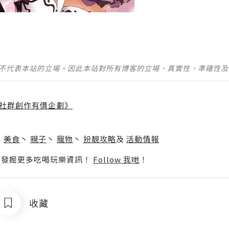
並不代表本站的立場。因此本站對所有博客的立場、真實性、準確性
社群創作有價企劃》
】
丶
美食
丶
親子
丶
寵物
丶
扮靚攻略
及
活動情報
p啦！發掘更多吃喝玩樂資訊！
Follow 我哋
！
收藏