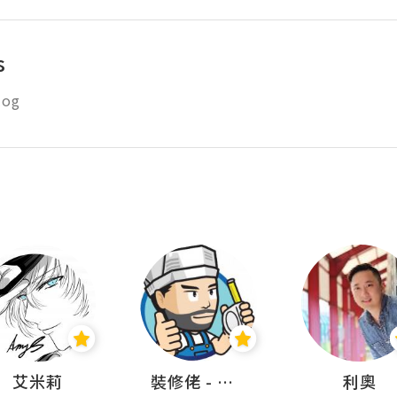
s
log
艾米莉
裝修佬 - 香港一站式網上裝修平台
利奧