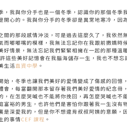
季，我與你分手也是一個冬季，認識你的那個冬季
是開心的。我與你分手的冬季卻是異常地寒冷，因
之間的那段感情沖淡，可是過去這麼久了，我依然
氣而嘟嘟嘴的模樣，我無法忘記你在我跟前撒嬌時
美好情景，無法忘記我們緊緊相擁在一起的那種溫
也許這些美好記憶會在我腦海儲存一生，我也不想忘
美生活
直資中學
。
開始，冬季也讓我們美好的愛情變成了傷感的回憶
體會，每當翻開那本留存著我們美好愛情的紀念冊
的，在怎麼哭喊也不能將你挽回，再怎麼哭喊也不
庭富裕的男生，也許他們是害怕你跟著我一生沒有
裏是深愛我的，但是你不想違背叔叔阿姨的意願，
生的事情
CEF 課程
。