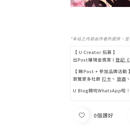
*本站之內容由作者所提供，
【 U Creator 招募 】
出Post賺現金獎賞 l
登記《
【 睇Post + 參加品牌活動 
瀏覽更多社群
打卡
丶
旅遊
U Blog開咗WhatsAp
0個讚好