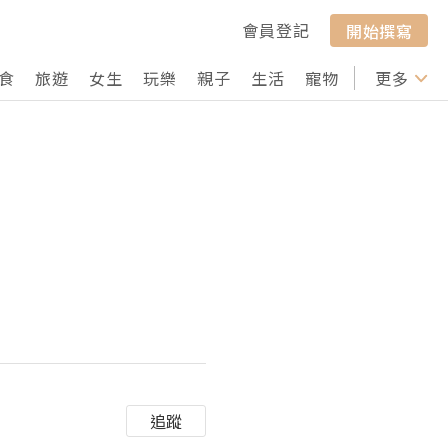
會員登記
開始撰寫
食
旅遊
女生
玩樂
親子
生活
寵物
行山
更多
打卡
追蹤