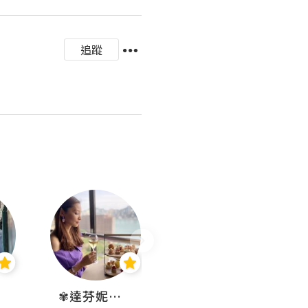
追蹤
✾達芬妮•愛孩子•愛生活✾
wendysugar享受生活gogogo