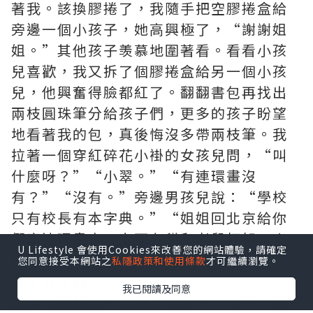
著我。該換膠捲了，我隨手把空膠捲盒給
旁邊一個小孩子，她高興極了，“謝謝姐
姐。”其他孩子羡慕地圍著看。看看小孩
兒喜歡，我又拆了個膠捲盒給另一個小孩
兒，他興奮得臉都紅了。翻翻書包再找出
兩枝圓珠筆分給孩子們，更多的孩子盼望
地看著我的包，真後悔沒多帶兩枝筆。我
拉著一個穿紅碎花小褂的女孩兒問，“叫
什麼呀？”“小翠。”“有連環畫沒
有？”“沒有。”旁邊男孩兒說：“學校
只有校長有本字典。”“姐姐回北京給你
們寄連環畫來，上面有貓和老鼠打架，小
U Lifestyle 會使用Cookies來改善您的網站體驗，請確定
鴨子變成天鵝的故事。”聽得他們眼睛都
您同意接受本網站之
私隱政策和使用條款
才可繼續瀏覽。
直了
日本稅
。
我已閱讀及同意
我拿出筆記本，記個地址吧，“陝西×縣