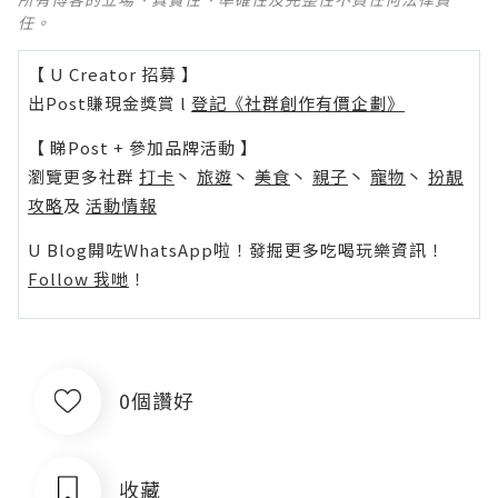
任。
【 U Creator 招募 】
出Post賺現金獎賞 l
登記《社群創作有價企劃》
【 睇Post + 參加品牌活動 】
瀏覽更多社群
打卡
丶
旅遊
丶
美食
丶
親子
丶
寵物
丶
扮靚
攻略
及
活動情報
U Blog開咗WhatsApp啦！發掘更多吃喝玩樂資訊！
Follow 我哋
！
0個讚好
收藏