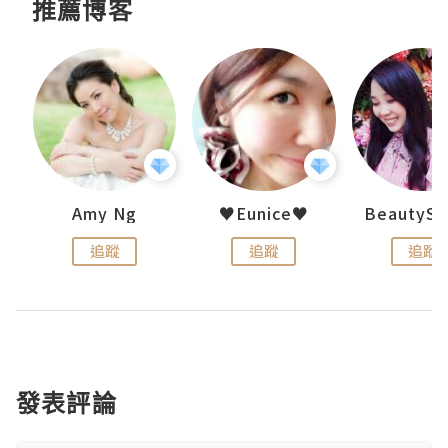
推薦博客
h 夏沫
Amy Ng
♥Eunice♥
追蹤
追蹤
追蹤
發表評論