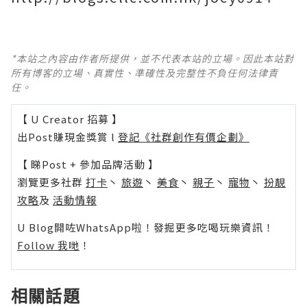
*本站之內容由作者所提供，並不代表本站的立場。因此本站對
所有博客的立場、真實性、準確性及完整性不負任何法律責
任。
【 U Creator 招募 】
出Post賺現金獎賞 l
登記《社群創作有價企劃》
【 睇Post + 參加品牌活動 】
瀏覽更多社群
打卡
丶
旅遊
丶
美食
丶
親子
丶
寵物
丶
扮靚
攻略
及
活動情報
U Blog開咗WhatsApp啦！發掘更多吃喝玩樂資訊！
Follow 我哋
！
相關話題