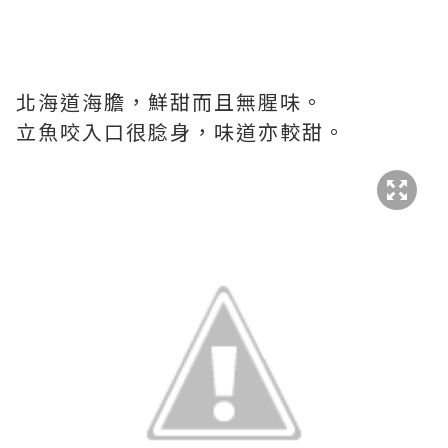
北海道海膽，鮮甜而且無腥味。
立魚咬入口很腍身，味道亦較甜。