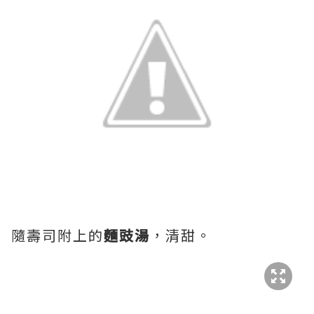
隨壽司附上的
麵豉湯
，清甜。