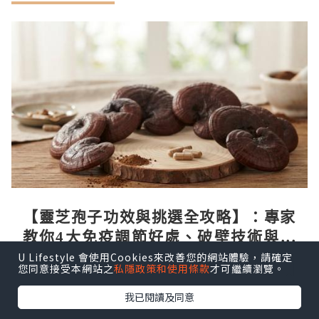
【靈芝孢子功效與挑選全攻略】：專家
教你4大免疫調節好處、破壁技術與挑
選秘訣
U Lifestyle 會使用Cookies來改善您的網站體驗，請確定
輕養生
25分鐘前
您同意接受本網站之
私隱政策和使用條款
才可繼續瀏覽。
我已閱讀及同意