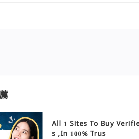
薦
All 1 Sites To Buy Verif
s ,In 100% Trus