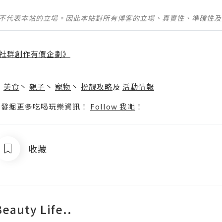
並不代表本站的立場。因此本站對所有博客的立場、真實性、準確性
社群創作有價企劃》
】
丶
美食
丶
親子
丶
寵物
丶
扮靚攻略
及
活動情報
p啦！發掘更多吃喝玩樂資訊！
Follow 我哋
！
收藏
Beauty Life..