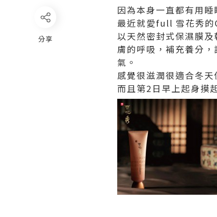
因為本身一直都有用睡眠
最近就愛full 雪花秀的Ov
以天然密封式保濕膜及
分享
膚的呼吸，補充養分，
氣。
感覺很滋潤很適合冬天使
而且第2日早上起身摸