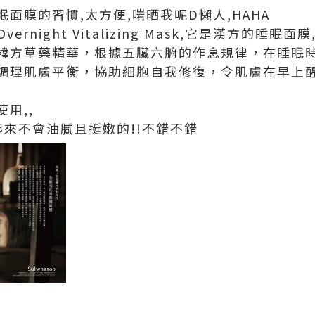
面膜的習慣,太方便,啱晒我呢D懶人,HAHA
ernight Vitalizing Mask,它是漢方的睡眠面膜
韓方草藥精華，根據五臟六腑的作息規律，在睡眠
調理肌膚平衡，協助細胞自我修復，令肌膚在早上
用,,
起來不會油膩且挺嫩的!!不錯不錯