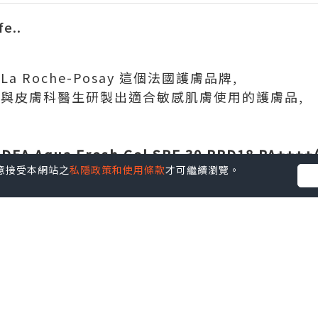
fe..
 Roche-Posay 這個法國護膚品牌,
力與皮膚科醫生研製出適合敏感肌膚使用的護膚品,
!
IDEA Aqua Fresh Gel SPF 30 PPD18 PA+
您同意接受本網站之
私隱政策和使用條款
才可繼續瀏覽。
5日都要做足的步驟.而且最重要是唔會敏感,唔好笠,
Posay 防曬隔離水凝液就可以滿足晒我的需求!
A過濾因子,珍珠岩及控油因子,無香料防敏配方不阻塞毛孔
灰黃,暗啞,色斑,敏感等問題.
!