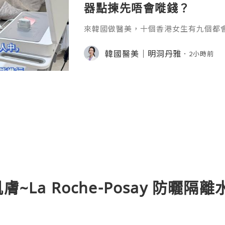
器點揀先唔會嘥錢？
來韓國做醫美，十個香港女生有九個都
音波定電波？」明明都係緊緻拉提，但一
mage、Ultherapy、OligioX、Sof
韓國醫美｜明洞丹雅
2小時前
其實揀錯，輕則冇效果，重則塊面凹陷
解2026年韓國皮膚科最紅的5台機器
部。一、先搞懂一句話：電波、音波、
搞
~La Roche-Posay 防曬隔