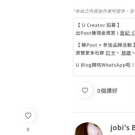
*本站之內容由作者所提供，
【 U Creator 招募 】
出Post賺現金獎賞 l
登記《
【 睇Post + 參加品牌活動 
瀏覽更多社群
打卡
丶
旅遊
U Blog開咗WhatsAp
0個讚好
jobi's 
0