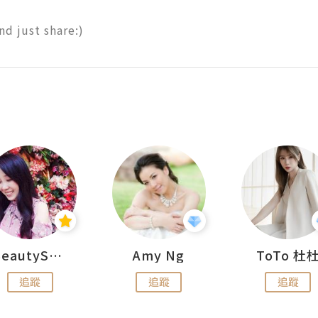
d just share:)
BeautySearch
Amy Ng
ToTo 杜
追蹤
追蹤
追蹤