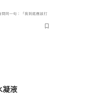
會問同一句：「我到底應該打
到診所，醫生就同你講Ther
wave、ONDA... 聽到頭都暈。
。所以今日用一篇文，幫你拆
，教你用手一摸就知自己需要邊
微波到底差在哪？唔好被名字
離水凝液