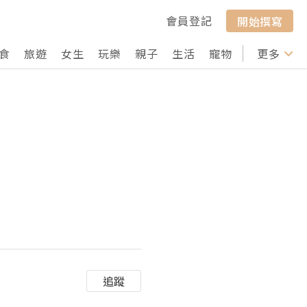
會員登記
開始撰寫
食
旅遊
女生
玩樂
親子
生活
寵物
行山
更多
打卡
追蹤