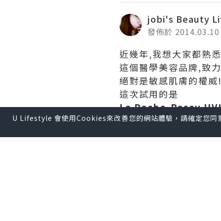
jobi's Beauty Li
發佈於 2014.03.10
近幾年,我想大家都熟悉La
這個醫學美容品牌,致
絕對是敏感肌膚的權威
這次試用的是
La Roche-Posay
UV
U Lifestyle 會使用Cookies來改善您的網站體驗，請確定
30ml $270
對於我來講,防曬是36
而呢支La Roche-
它蘊含專利LONG-UV
而且功效指能預防老化,
做妝前底霜搽也是一流