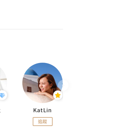
杜
KatLin
Missmiki 米奇小姐
追蹤
追蹤