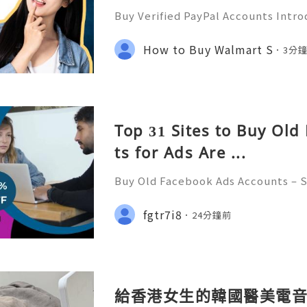
Buy Verified PayPal Accounts Introd
mportance in the online world In t
e transactions, PayPal stands out as
How to Buy Walmart S
3分
orm has transfor
Top 31 Sites to Buy Ol
ts​ for Ads Are ...
Buy Old Facebook Ads Accounts – S
Concerns, and Safe Alternatives (C
✨ INSTANT REPLY GUARANTEED ✨🔥⚡
fgtr7i8
24分鐘前
getpvatop ⚡️📢👤🔔 Telegram User
給香港女生的韓國醫美電音