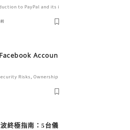
uction to PayPal and its i
he bustling realm of onlin
 a trusted ally. This platf
鐘前
d Facebook Accoun
ecurity Risks, Ownership
omplete Guide 2026) 🌐⚡️🔥
️🌐 ⚡️📱💬🚀 Telegram: @
name:
波終極指南：5台儀