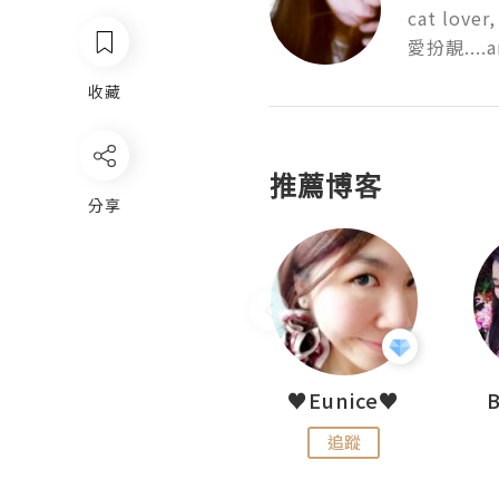
cat lover,

愛扮靚....an
收藏
推薦博客
分享
LoveCath 夏沫
♥Eunice♥
追蹤
追蹤