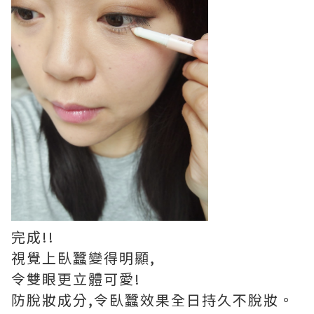
完成!!
視覺上臥蠶變得明顯,
令雙眼更立體可愛!
防脫妝成分,令臥蠶效果全日持久不脫妝。