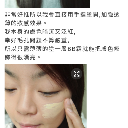
非常好推所以我會直接用手指塗開,加強透
薄的妝感效果。
我本身的膚色暗沉又泛紅,
幸好毛孔問題不算嚴重,
所以只需薄薄的塗一層BB霜就能把膚色修
飾得很漂亮。