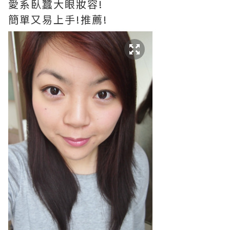
愛系臥蠶大眼妝容!
簡單又易上手!推薦!