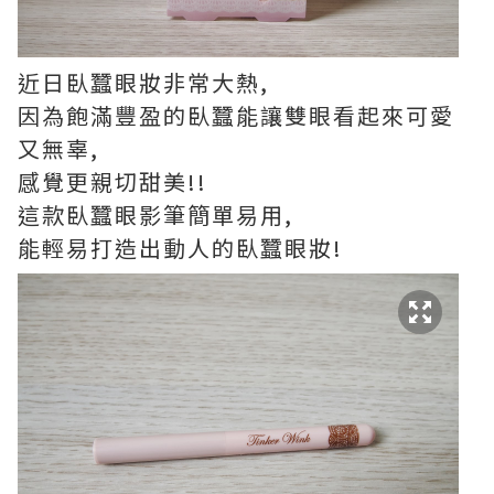
近日臥蠶眼妝非常大熱,
因為飽滿豐盈的臥蠶能讓雙眼看起來可愛
又無辜,
感覺更親切甜美!!
這款臥蠶眼影筆簡單易用,
能輕易打造出動人的臥蠶眼妝!