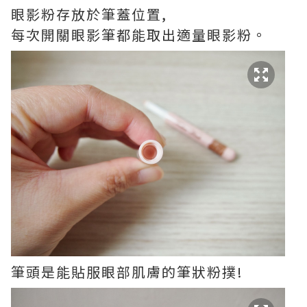
眼影粉存放於筆蓋位置,
每次開關眼影筆都能取出適量眼影粉。
筆頭是能貼服眼部肌膚的筆狀粉撲!