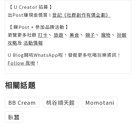
【 U Creator 招募 】
出Post賺現金獎賞 l
登記《社群創作有價企劃》
【 睇Post + 參加品牌活動 】
瀏覽更多社群
打卡
丶
旅遊
丶
美食
丶
親子
丶
寵物
丶
扮靚
攻略
及
活動情報
U Blog開咗WhatsApp啦！發掘更多吃喝玩樂資訊！
Follow 我哋
！
相關話題
BB Cream
桃谷順天館
Momotani
臥蠶