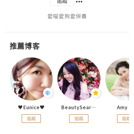
追蹤
愛喵愛狗愛保養
推薦博客
h 夏沫
♥Eunice♥
BeautySearch
Amy N
追蹤
追蹤
追蹤