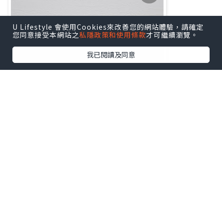
U Lifestyle 會使用Cookies來改善您的網站體驗，請確定
您同意接受本網站之
私隱政策和使用條款
才可繼續瀏覽。
我已閱讀及同意
第一步：The Oasis Barrier Booster 綠
洲潤護精華露
綠洲潤護精華露可以減少因爲參加派對對
皮膚產生的額外傷害。早晚潔面後使用，
精華質地非常透薄易於吸收，有效修復屏