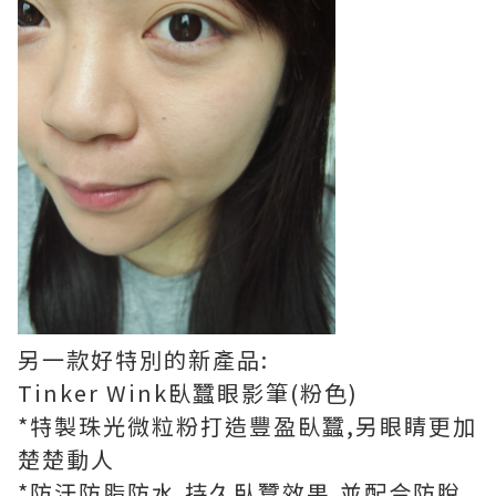
另一款好特別的新產品:
Tinker Wink臥蠶眼影筆(粉色)
*特製珠光微粒粉打造豐盈臥蠶,另眼睛更加
楚楚動人
*防汗防脂防水,持久臥蠶效果,並配合防脫