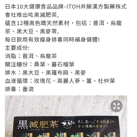
日本10大健康食品品牌-ITOH井藤漢方製藥株式
會社推出咗黑減肥茶,
蘊含12種黑色嘅天然素材，包括：普洱、烏龍
茶、黑大豆、黑麥等,
每日飲用有效瘦身排毒同時補身健體!
主要成份:
消脂：普洱、烏龍茶
關注糖份：桑葉、蕃石榴葉
排水：黑大豆、黑羅布麻、黑麥
血液循環：玫瑰花、高麗人蔘、薑、杜仲葉
排毒：番瀉