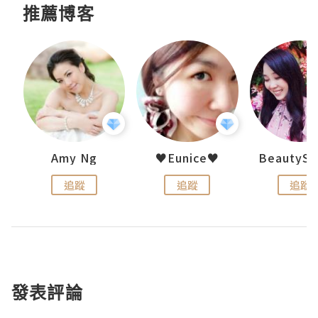
推薦博客
h 夏沫
Amy Ng
♥Eunice♥
追蹤
追蹤
追蹤
發表評論