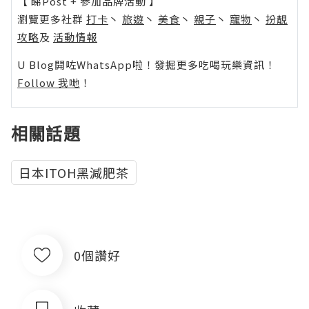
【 睇Post + 參加品牌活動 】
瀏覽更多社群
打卡
丶
旅遊
丶
美食
丶
親子
丶
寵物
丶
扮靚
攻略
及
活動情報
U Blog開咗WhatsApp啦！發掘更多吃喝玩樂資訊！
Follow 我哋
！
相關話題
日本ITOH黑減肥茶
0個讚好