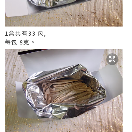
1盒共有33 包,
每包 8克。