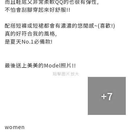
而且鞋底又非常柔軟QQ的也很有彈性,
不怕會刮腳穿起來好舒服!!
配搭短褲或短裙都會有濃濃的悠閒感~(喜歡!)
真的好符合我的風格,
是夏天No.1必備款!
最後送上美美的Model照片!!
點擊圖片放大
+7
women