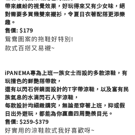
帶來繽紛的視覺效果，好玩得來又有少女味，絕
對需要多買幾雙來襯衫，令夏日衣著配搭更添樂
趣。
售價: $179
鴛鴦圖案的拖鞋好特別!
款式百搭又易襯~
iPANEMA專為上班一族女士而設的多款涼鞋，有
玩撞色的鮮艷搭帶款，
還有以閃石併鏡面設計的T字帶涼鞋，以及富有民
族氣息的水滴閃石人字涼鞋，
每款設計均細緻講究，無論是穿著上班，抑或假
日出外遊玩，都能為你贏盡四周艷羨目光。
售價: $259-$379
好實用的涼鞋款式我好喜歡呀~