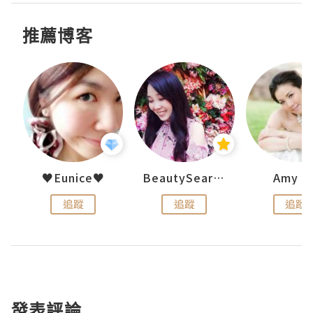
推薦博客
h 夏沫
♥Eunice♥
BeautySearch
Amy N
追蹤
追蹤
追蹤
發表評論