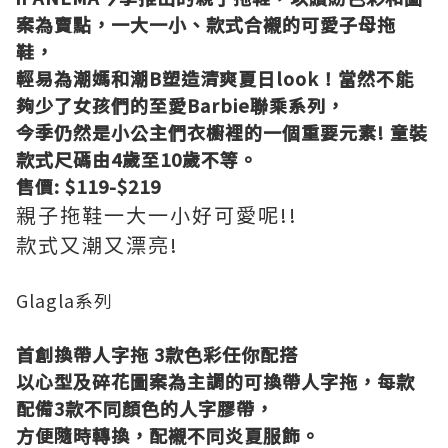
案為賣點，一大一小、款式合襯的可愛子母拖
鞋，
輕易為潮媽和潮B塑造清爽夏日look！當然不能
夠少了女孩們的至愛Barbie聯乘系列，
今季仍然是小公主們衣櫥裡的一個重要元素! 童裝
款式尺碼由4歲至10歲不等。
售價: $119-$219
親子拖鞋一大一小好可愛呢!!
款式又潮又漂亮!
Glagla系列
首創換帶人字拖 3款色彩任你配搭
以心型及碎花圖案為主調的可換帶人字拖，每款
配備3款不同顏色的人字膠帶，
方便隨時轉換，配襯不同炎夏服飾。