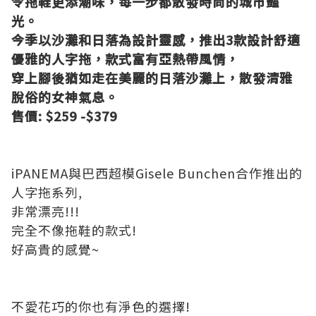
令拖鞋更添潮味，每一步都散發時尚的城市豔
光。
今季以沙灘和日落為設計靈感，推出3款設計舒適
優雅的人字拖，款式富有亞熱帶風情，
穿上腳後猶如走在美麗的日落沙灘上，散發清雅
脫俗的女神氣息。
售價: $259 -$379
iPANEMA與巴西超模Gisele Bunchen合作推出的
人字拖系列,
非常漂亮!!!
完全不像拖鞋的款式!
好高貴的感覺~
不愛花巧的你也有淨色的選擇!