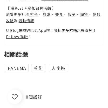
【 睇Post + 參加品牌活動 】
瀏覽更多社群
打卡
丶
旅遊
丶
美食
丶
親子
丶
寵物
丶
扮靚
攻略
及
活動情報
U Blog開咗WhatsApp啦！發掘更多吃喝玩樂資訊！
Follow 我哋
！
相關話題
iPANEMA
拖鞋
人字拖
0個讚好