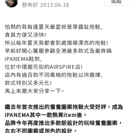
追蹤
發佈於 2013.06.18
怕熱的我每逢夏天最愛就是穿露趾拖鞋,
貪其方便又涼快!
所以每年夏天我都會到處搜尋漂亮的拖鞋!
早前好開心獲邀參觀全港最多款式及最齊碼
iPANEMA鞋款,
位於中環擺花街的AIRSPIRE店!
店內有過百款不同風格的拖鞋以供選擇,
款式特別又多元化!
馬上來跟大家分享一下~
繼去年首次推出的鴛鴦圖案拖鞋大受好評，成為
iPANEMA其中一款熱買item後，
品牌今年再度推出多款新設計的玩味鴛鴦圖案，
左右不同圖案或用色的設計，