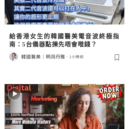
給香港女生的韓國醫美電音波終極指
南：5台儀器點揀先唔會嘥錢？
韓國醫美｜明洞丹雅
1小時前