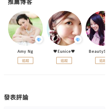
推薦博客
h 夏沫
Amy Ng
♥Eunice♥
追蹤
追蹤
追蹤
發表評論