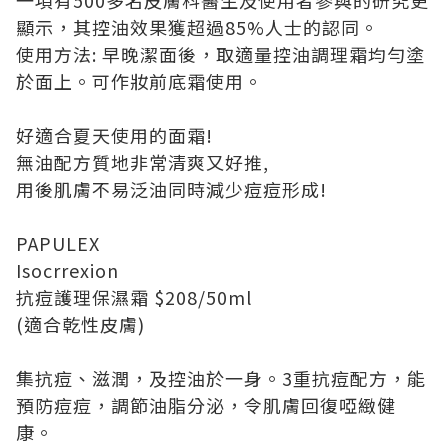
一項有500多名皮膚科醫生及使用者參與的研究更
顯示，其控油效果獲超過85%人士的認同。
使用方法: 早晚潔面後，取適量控油調理霜均勻塗
於面上。可作妝前底霜使用。
好適合夏天使用的面霜!
無油配方質地非常清爽又好推,
用後肌膚不易泛油同時減少痘痘形成!
PAPULEX
Isocrrexion
抗痘護理保濕霜 $208/50ml
(適合乾性皮膚)
集抗痘、滋潤，及控油於一身。3重抗痘配方，能
預防痘痘，調節油脂分泌，令肌膚回復啞緻健
康。