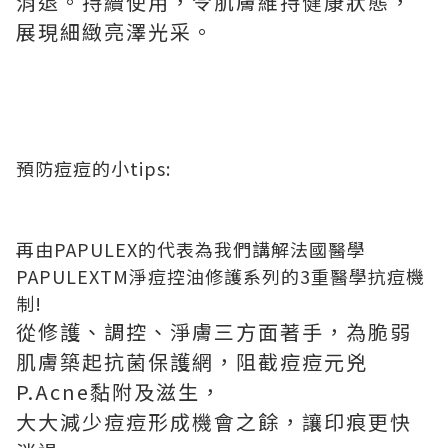
消退。持續使用，令肌膚維持健康狀態，
展現細緻亮澤光采。
預防痘痘的小tips:
再由PAPULEX的代表為我們講解法國醫學
PAPULEXTM淨痘控油修護系列的3重醫學抗痘機
制!
從修護、調控、淨膚三方面著手，為脆弱
肌膚築起抗菌保護網，阻截痘痘元兇
P.Acne黏附及滋生，
大大減少痘痘形成機會之餘，讓印痕更快