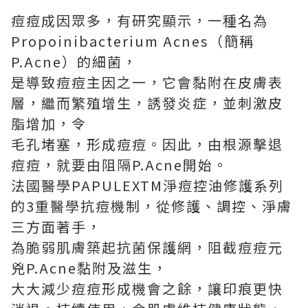
痘痘成因眾多，有研究顯示，一種名為
Propoinibacterium Acnes（簡稱
P.Acne）的細菌，
是導致痘痘主因之一，它會黏附在皮膚表
層，繼而繁殖增生，誘發炎症，並刺激皮
脂增加，令
毛孔堵塞，形成痘痘。因此，由根源擊退
痘痘，就要由阻隔P.Acne開始。
法國醫學PAPULEXTM淨痘控油修護系列
的3重醫學抗痘機制，從修護、調控、淨膚
三方面著手，
為脆弱肌膚築起抗菌保護網，阻截痘痘元
兇P.Acne黏附及滋生，
大大減少痘痘形成機會之餘，讓印痕更快