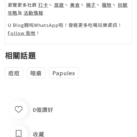
瀏覽更多社群
打卡
丶
旅遊
丶
美食
丶
親子
丶
寵物
丶
扮靚
攻略
及
活動情報
U Blog開咗WhatsApp啦！發掘更多吃喝玩樂資訊！
Follow 我哋
！
相關話題
痘痘
暗瘡
Papulex
0個讚好
收藏