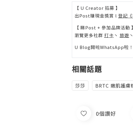
【 U Creator 招募 】
出Post賺現金獎賞 l
登記《
【 睇Post + 參加品牌活動 
瀏覽更多社群
打卡
丶
旅遊
U Blog開咗WhatsAp
相關話題
莎莎
BRTC 嫩肌護膚
0個讚好