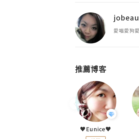
jobeau
愛喵愛狗
推薦博客
LoveCath 夏沫
♥Eunice♥