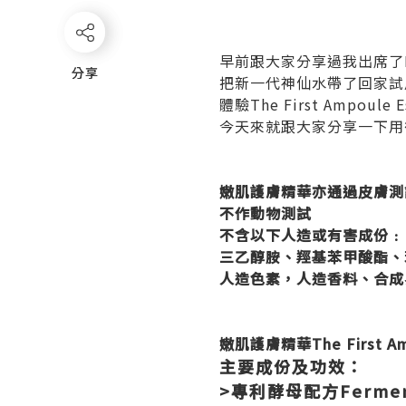
早前跟大家分享過我出席了B
分享
分享
把新一代神仙水帶了回家試
體驗The First Ampou
今天來就跟大家分享一下用
嫩肌護膚精華亦通過皮膚測
不作動物測試
不含以下人造或有害成份﹕
三乙醇胺、羥基苯甲酸酯、
人造色素，人造香料、合成
嫩肌護膚精華The First Amp
主要成份及功效：
>專利酵母配方Fermen