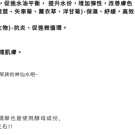
，促進水油平衡， 提升水份，增加彈性，改善膚色
x (璃琉苣、矢車菊、薰衣草、洋甘菊)-保濕、紓緩，
衍生物)-抗炎、促進微循環。
調理肌膚。
某牌的神仙水吧~
膚精華也是使用酵母成份,
右!!