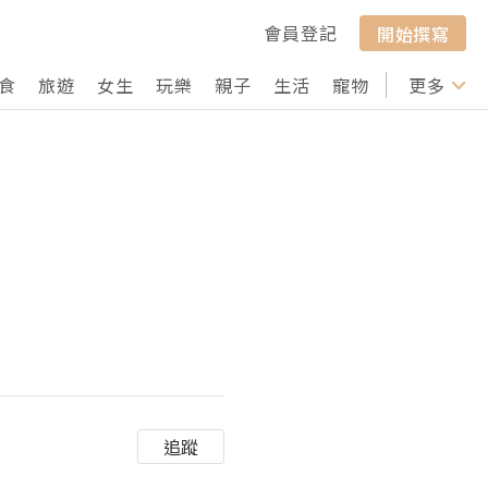
會員登記
開始撰寫
食
旅遊
女生
玩樂
親子
生活
寵物
行山
更多
打卡
追蹤