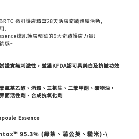
RTC 嫩肌護膚精華28天活膚奇蹟體驗活動,
用,
le Essence嫩肌護膚精華的9大奇蹟護膚力量!
後感~
試證實無刺激性，並獲KFDA認可具美白及抗皺功效
苯氧基乙醇、酒精、三氯生、二苯甲酮、礦物油，
界面活性劑、合成抗氧化劑
oule Essence
tox™ 95.3% (綠茶、蒲公英、糙米)-\