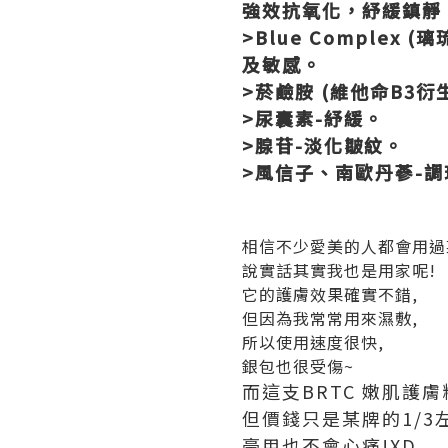
強效抗氧化，紓緩鎮靜
>Blue Comple
及敏感。
>菸鹼胺 (維他命B3
>尿囊素-紓緩。
>腺苷-淡化皺紋。
>風信子、南歐丹蔘-
相信不少愛美的人都會用過
說實話其實我也是用家呢!
它的護膚效果確實不錯,
但因為我常常用來濕敷,
所以使用速度很快,
銀包也很受傷~
而這支BRTC 嫩肌護
但價錢只是某牌的1/3左
豪用也不會心痛!XD