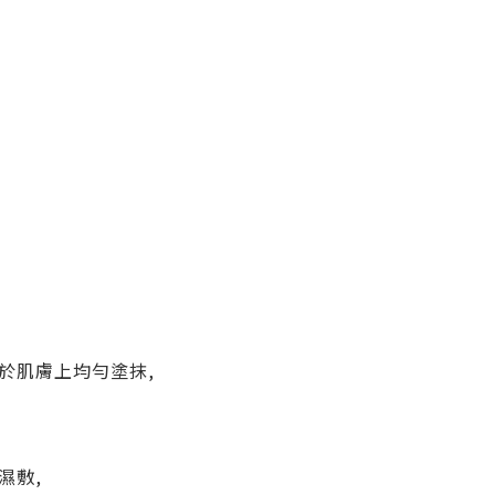
於肌膚上均勻塗抹,
濕敷,