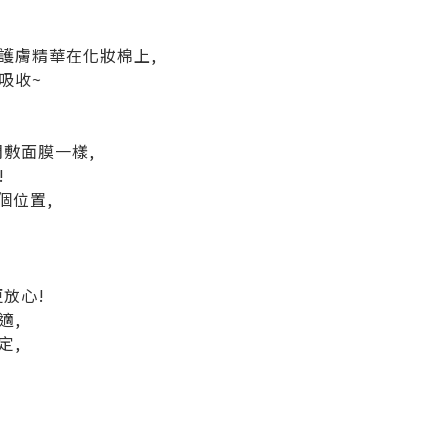
護膚精華在化妝棉上,
吸收~
敷面膜一樣,
!
個位置,
放心!
適,
定,