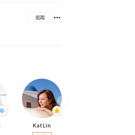
追蹤
杜
KatLin
Missmiki 米奇小姐