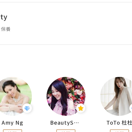
ty
愛保養
Amy Ng
BeautySearch
ToTo 杜