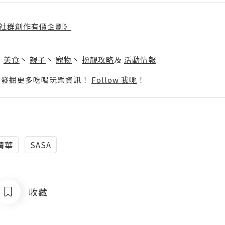
社群創作有價企劃》
】
丶
美食
丶
親子
丶
寵物
丶
扮靚攻略
及
活動情報
p啦！發掘更多吃喝玩樂資訊！
Follow 我哋
！
精華
SASA
收藏