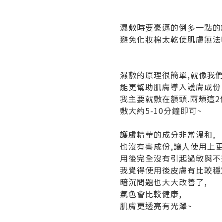
濕敷時要豪邁的倒多一點的
避免化妝棉太乾使肌膚無法
濕敷的原理很簡單,就像我們
能更幫助肌膚導入護膚成份
我主要就敷在額頭.兩頰這2
敷大約5-10分鐘即可~
護膚精華的成分非常溫和,
也沒有害成份,讓人使用上更
用後完全沒有引起過敏與不
我覺得使用後皮膚有比較穩
暗沉問題也大大改善了,
氣色會比較健康,
肌膚更透亮有光澤~