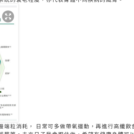
慢端粒消耗， 日常可多做帶氧運動，再進行高纖飲
藍莓等。未來日子我會跟住做，希望有健康身體可以