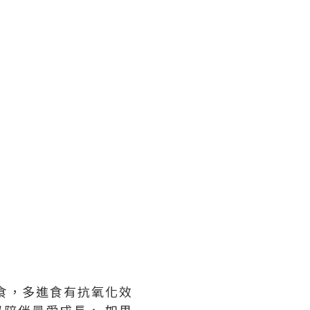
食，多進食有抗氧化效
陪伴最愛成長， 如果