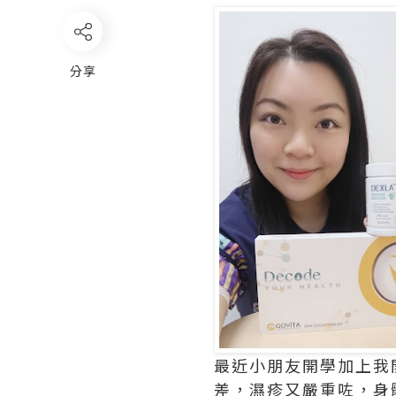
分享
最近小朋友開學加上我
差，濕疹又嚴重咗，身