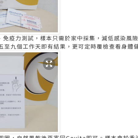
N - 免疫力測試，樣本只需於家中採集，減低感染
五至九個工作天即有結果，更可定時覆檢查看身體
圓圈，自然風乾後再寄回Govita即可。樣本會於