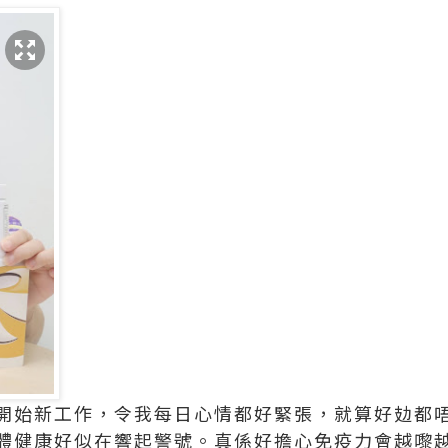
開始新工作，令我每日心情都好緊張，就算好攰都
體健康好似在響起警號。真係好擔心免疫力會越嚟