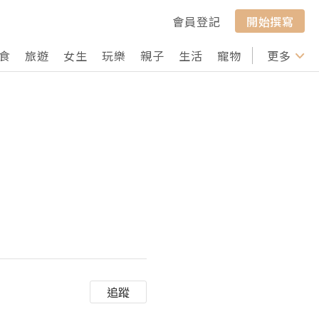
會員登記
開始撰寫
食
旅遊
女生
玩樂
親子
生活
寵物
行山
更多
打卡
追蹤