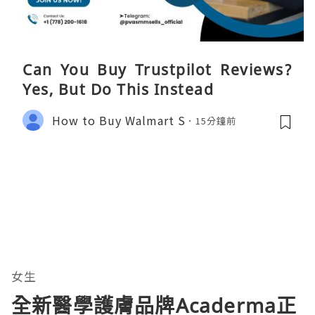
Can You Buy Trustpilot Reviews?
Yes, But Do This Instead
How to Buy Walmart S
15分鐘前
女生
全新醫學護膚品牌Acaderma正