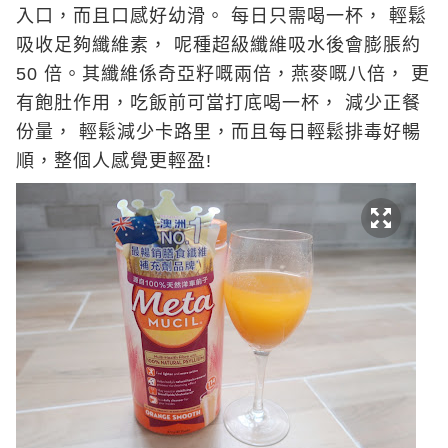
入口，而且口感好幼滑。 每日只需喝一杯， 輕鬆
吸收足夠纖維素， 呢種超級纖維吸水後會膨脹約
50 倍。其纖維係奇亞籽嘅兩倍，燕麥嘅八倍， 更
有飽肚作用，吃飯前可當打底喝一杯， 減少正餐
份量， 輕鬆減少卡路里，而且每日輕鬆排毒好暢
順，整個人感覺更輕盈!