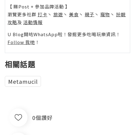
【 睇Post + 參加品牌活動 】
瀏覽更多社群
打卡
丶
旅遊
丶
美食
丶
親子
丶
寵物
丶
扮靚
攻略
及
活動情報
U Blog開咗WhatsApp啦！發掘更多吃喝玩樂資訊！
Follow 我哋
！
相關話題
Metamucil
0個讚好