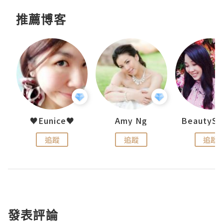
推薦博客
h 夏沫
♥Eunice♥
Amy Ng
追蹤
追蹤
追蹤
發表評論