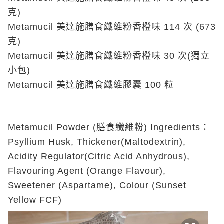
克)
Metamucil 美達施膳食纖維粉香橙味 114 次 (673
克)
Metamucil 美達施膳食纖維粉香橙味 30 次(獨立
小包)
Metamucil 美達施膳食纖維膠囊 100 粒
Metamucil Powder (膳食纖維粉) Ingredients：
Psyllium Husk, Thickener(Maltodextrin),
Acidity Regulator(Citric Acid Anhydrous),
Flavouring Agent (Orange Flavour),
Sweetener (Aspartame), Colour (Sunset
Yellow FCF)