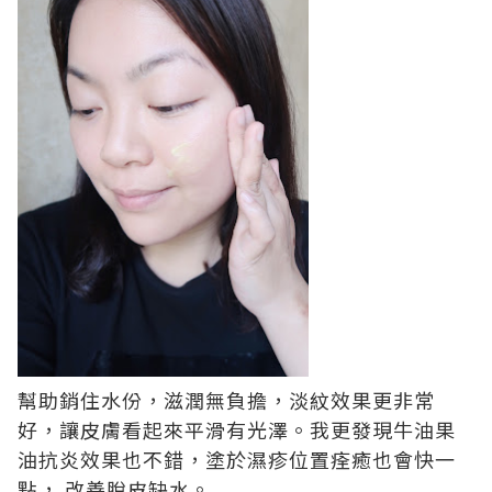
幫助銷住水份，滋潤無負擔，淡紋效果更非常
好，讓皮膚看起來平滑有光澤。我更發現牛油果
油抗炎效果也不錯，塗於濕疹位置痊癒也會快一
點， 改善脫皮缺水。