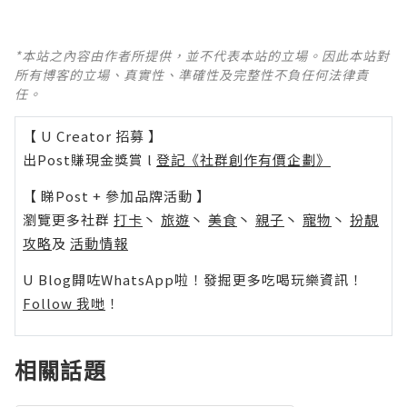
*本站之內容由作者所提供，並不代表本站的立場。因此本站對
所有博客的立場、真實性、準確性及完整性不負任何法律責
任。
【 U Creator 招募 】
出Post賺現金獎賞 l
登記《社群創作有價企劃》
【 睇Post + 參加品牌活動 】
瀏覽更多社群
打卡
丶
旅遊
丶
美食
丶
親子
丶
寵物
丶
扮靚
攻略
及
活動情報
U Blog開咗WhatsApp啦！發掘更多吃喝玩樂資訊！
Follow 我哋
！
相關話題