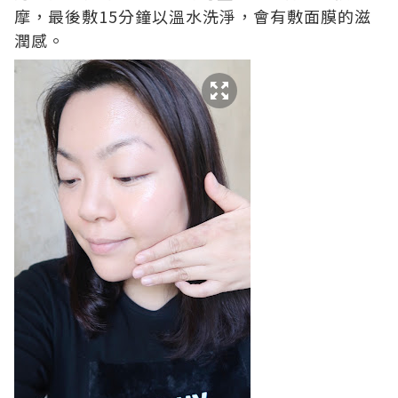
摩，最後敷15分鐘以溫水洗淨，會有敷面膜的滋
潤感。