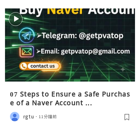
07 Steps to Ensure a Safe Purchas
e of a Naver Account ...
rgtu
11分鐘前