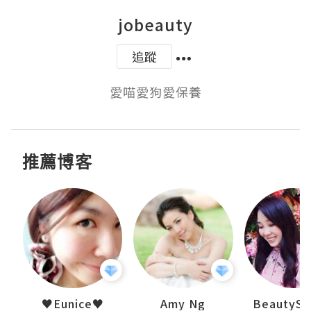
jobeauty
追蹤
愛喵愛狗愛保養
推薦博客
h 夏沫
♥Eunice♥
Amy Ng