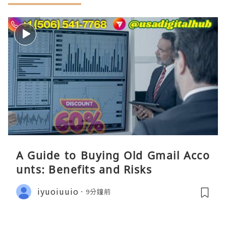
A Guide to Buying Old Gmail Acco
unts: Benefits and Risks
iyuoiuuio
9分鐘前