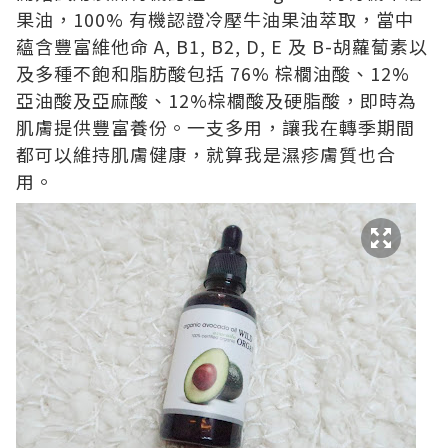
果油，100% 有機認證冷壓牛油果油萃取，當中
蘊含豐富維他命 A, B1, B2, D, E 及 B-胡蘿蔔素以
及多種不飽和脂肪酸包括 76% 棕櫚油酸、12%
亞油酸及亞麻酸、12%棕櫚酸及硬脂酸，即時為
肌膚提供豐富養份。一支多用，讓我在轉季期間
都可以維持肌膚健康，就算我是濕疹膚質也合
用。