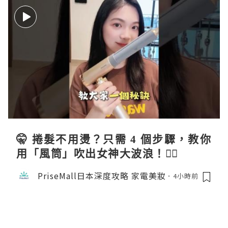
🤫 捲髮不用燙？只需 4 個步驟，教你
用「風筒」吹出女神大波浪！💇‍♀️
PriseMall日本深度攻略 家電美妝
4小時前