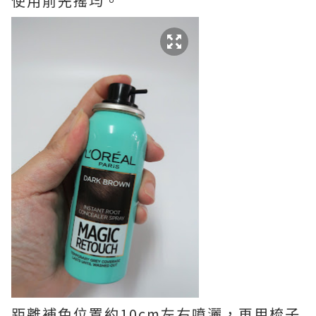
使用前先搖均。
距離補色位置約10cm左右噴灑，再用梳子