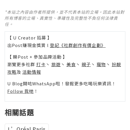
*本站之內容由作者所提供，並不代表本站的立場。因此本站對
所有博客的立場、真實性、準確性及完整性不負任何法律責
任。
【 U Creator 招募 】
出Post賺現金獎賞 l
登記《社群創作有價企劃》
【 睇Post + 參加品牌活動 】
瀏覽更多社群
打卡
丶
旅遊
丶
美食
丶
親子
丶
寵物
丶
扮靚
攻略
及
活動情報
U Blog開咗WhatsApp啦！發掘更多吃喝玩樂資訊！
Follow 我哋
！
相關話題
L’Oréal Paris