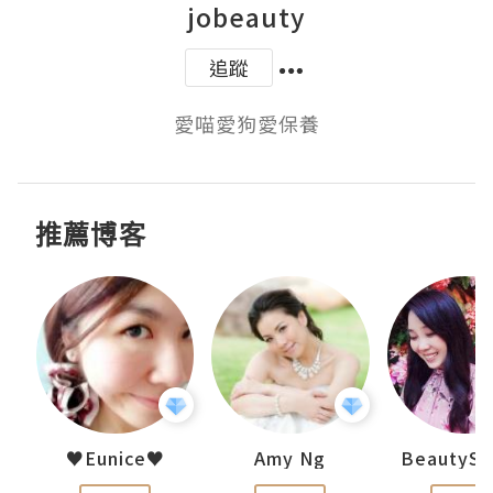
jobeauty
追蹤
愛喵愛狗愛保養
推薦博客
h 夏沫
♥Eunice♥
Amy Ng