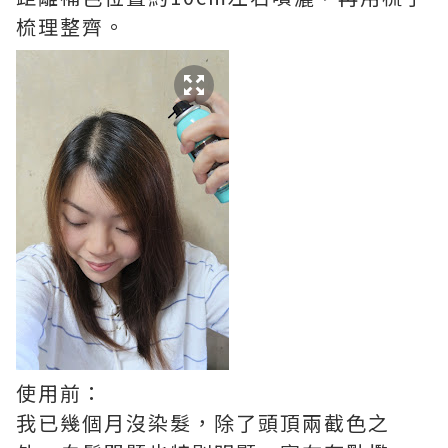
梳理整齊。
使用前：
我已幾個月沒染髮，除了頭頂兩截色之