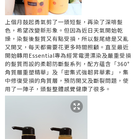
上個月鼓起勇氣剪了一頭短髮，再染了深啡髮
色，希望改變新形象。但因為近日天氣開始乾
燥，染髮後髮質又有點受損，所以髮尾總是又亂
又開叉，每天都需要花更多時間照顧。直至最近
開始轉用Essential專為經常電燙漂染及嚴重受損
的髮質而設的柔韌防斷髮系列，配方蘊含「360°
角質層重塑精華」及「密集式強韌昇華素」，集
中修復受損的角質層，預防開叉及斷裂問題，使
用了一陣子，頭髮整體感覺健康了很多。