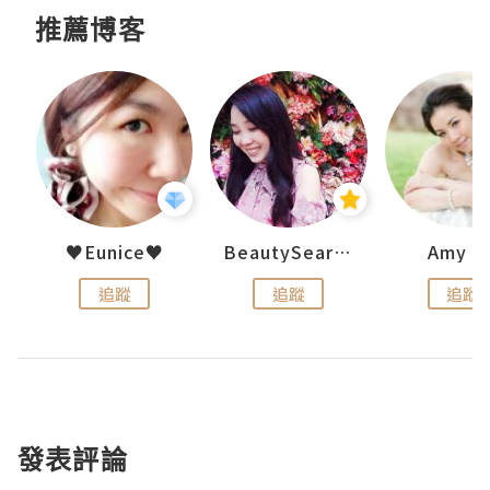
推薦博客
h 夏沫
♥Eunice♥
BeautySearch
Amy N
追蹤
追蹤
追蹤
發表評論