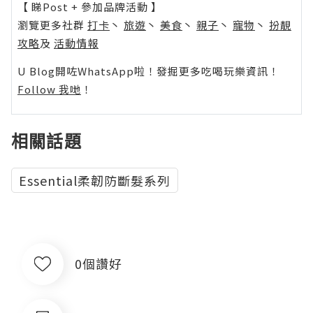
【 睇Post + 參加品牌活動 】
瀏覽更多社群
打卡
丶
旅遊
丶
美食
丶
親子
丶
寵物
丶
扮靚
攻略
及
活動情報
U Blog開咗WhatsApp啦！發掘更多吃喝玩樂資訊！
Follow 我哋
！
相關話題
Essential柔韌防斷髮系列
0個讚好