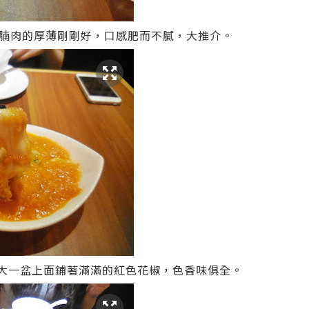
腩肉的厚薄剛剛好，口感肥而不膩，大推介。
超大一盆上面鋪著滿滿的紅色花椒，色香味俱全。