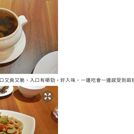
口又爽又脆，入口有嚼勁，好入味，一邊吃會一邊感受到麻