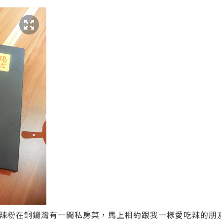
辣粉在銅鑼灣有一間私房菜，馬上相約跟我一樣愛吃辣的朋