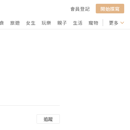
會員登記
開始撰寫
食
旅遊
女生
玩樂
親子
生活
寵物
行山
更多
打卡
追蹤