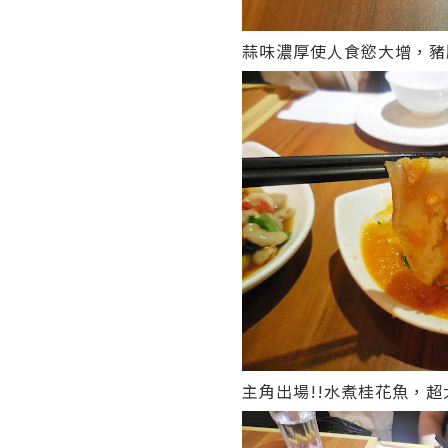
蒜味濃厚使人食慾大增，豬
主角出場!!水煮桂花魚，