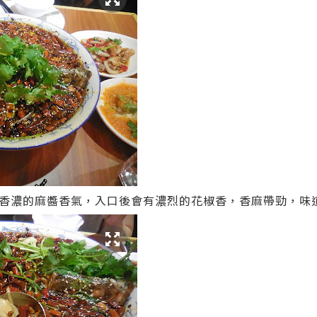
香濃的麻醬香氣，入口後會有濃烈的花椒香，香麻帶勁，味