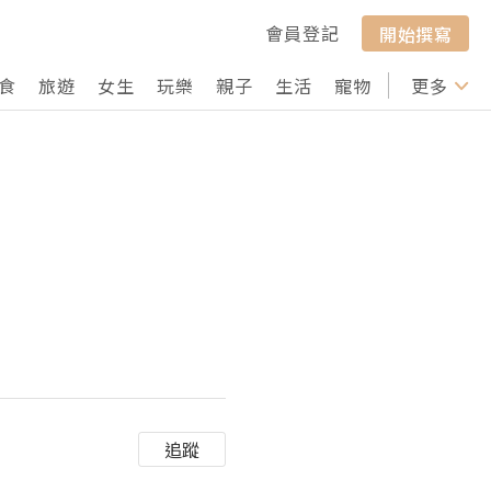
會員登記
開始撰寫
食
旅遊
女生
玩樂
親子
生活
寵物
行山
更多
打卡
追蹤