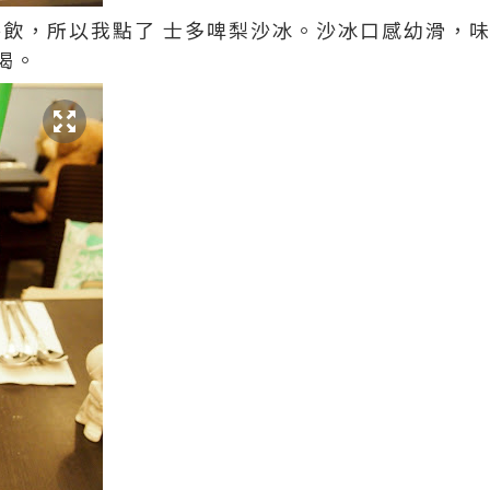
式特飲，所以我點了 士多啤梨沙冰。沙冰口感幼滑，
喝。