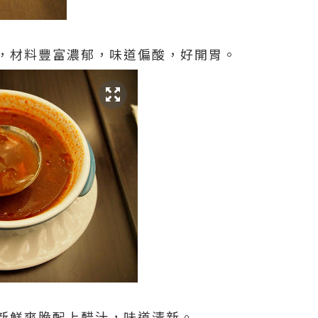
，材料豐富濃郁，味道偏酸，好開胃。
新鮮爽脆配上醋汁，味道清新。