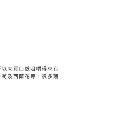
所以肉質口感咀嚼得來有
甘荀及西蘭花等，很多蔬