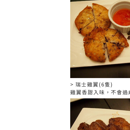
> 瑞士雞翼(6隻)
雞翼香甜入味，不會過