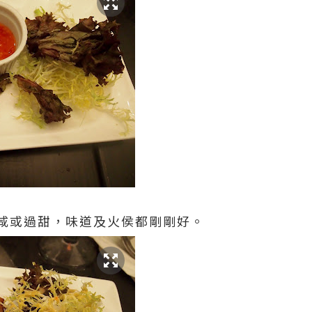
咸或過甜，味道及火侯都剛剛好。