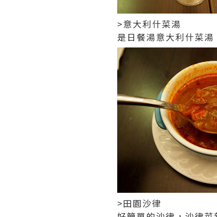
>意大利什菜湯
是日餐湯意大利什菜湯
>田園沙律
好簡單的沙律，沙律菜